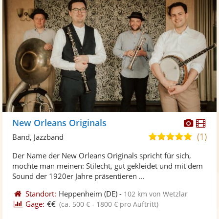
Diese
Di
New Orleans Originals
Künst
Kü
(1)
5,0
Band, Jazzband
stellt
ste
von
Der Name der New Orleans Originals spricht für sich,
Fotos
Vi
5
möchte man meinen: Stilecht, gut gekleidet und mit dem
bereit
ber
Sternen
Sound der 1920er Jahre präsentieren ...
Standort:
Heppenheim
(DE)
-
102 km von Wetzlar
Gage:
€€
(ca. 500 € - 1800 € pro Auftritt)