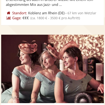
bereit
ber
Sternen
abgestimmten Mix aus Jazz- und ...
Standort:
Koblenz am Rhein
(DE)
-
67 km von Wetzlar
Gage:
€€€
(ca. 1800 € - 3500 € pro Auftritt)