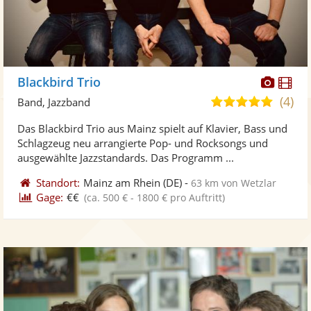
Diese
Di
Blackbird Trio
Künst
Kü
(4)
5,0
Band, Jazzband
stellt
ste
von
Das Blackbird Trio aus Mainz spielt auf Klavier, Bass und
Fotos
Vi
5
Schlagzeug neu arrangierte Pop- und Rocksongs und
bereit
ber
Sternen
ausgewählte Jazzstandards. Das Programm ...
Standort:
Mainz am Rhein
(DE)
-
63 km von Wetzlar
Gage:
€€
(ca. 500 € - 1800 € pro Auftritt)