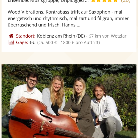
stellt
ste
von
Wood Vibrations. Kontrabass trifft auf Saxophon - mal
Fotos
Vi
5
energetisch und rhythmisch, mal zart und filigran, immer
bereit
ber
Sternen
überraschend und frisch. Hanns ...
Standort:
Koblenz am Rhein
(DE)
-
67 km von Wetzlar
Gage:
€€
(ca. 500 € - 1800 € pro Auftritt)