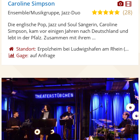
Diese
Di
Caroline Simpson
Künst
Kü
(28)
5,0
Ensemble/Musikgruppe, Jazz-Duo
stellt
ste
von
Die englische Pop, Jazz und Soul Sängerin, Caroline
Fotos
Vi
5
Simpson, kam vor einigen Jahren nach Deutschland und
bereit
ber
Sternen
lebt in der Pfalz. Zusammen mit ihrem ...
Standort:
Erpolzheim bei Ludwigshafen am Rhein
(DE)
-
1
Gage:
auf Anfrage