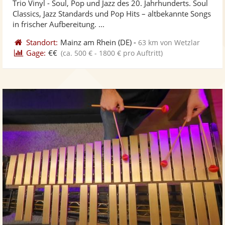
Trio Vinyl - Soul, Pop und Jazz des 20. Jahrhunderts. Soul
Fotos
Vi
Classics, Jazz Standards und Pop Hits – altbekannte Songs
bereit
ber
in frischer Aufbereitung. ...
Standort:
Mainz am Rhein
(DE)
-
63 km von Wetzlar
Gage:
€€
(ca. 500 € - 1800 € pro Auftritt)