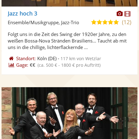
Diese
Di
Jazz hoch 3
Künst
Kü
(12)
4,9
Ensemble/Musikgruppe, Jazz-Trio
stellt
ste
von
Folgt uns in die Zeit des Swing der 1920er Jahre, zu den
Fotos
Vi
5
weißen Bossa-Nova Stränden Brasiliens... Taucht ab mit
bereit
ber
Sternen
uns in die chillige, lichterflackernde ...
Standort:
Köln
(DE)
-
117 km von Wetzlar
Gage:
€€
(ca. 500 € - 1800 € pro Auftritt)