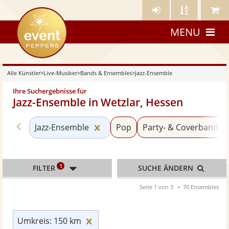
Künstler-
Künstler
Meine
eventpeppers
Login
A-
Künstle
MENU
Z
Alle Künstler
>
Live-Musiker
>
Bands & Ensembles
>
Jazz-Ensemble
Ihre Suchergebnisse für
Jazz-Ensemble in Wetzlar, Hessen
Zurück zu «Bands & Ensembles»
Kategorie «Jazz-Ensemble» zurü
Jazz-Ensemble
Pop
Party- & Coverband
1
FILTER
SUCHE ÄNDERN
Seite 1 von 3
70 Ensembles
Umkreis: 150 km zurücksetzen
Umkreis: 150 km