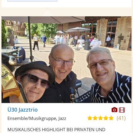
Diese
Di
Ü30 Jazztrio
Künst
Kü
(41)
4,9
Ensemble/Musikgruppe, Jazz
stellt
ste
von
MUSIKALISCHES HIGHLIGHT BEI PRIVATEN UND
Fotos
Vi
5