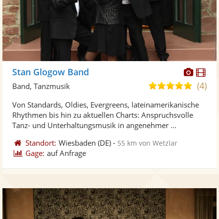
Diese
Di
Stan Glogow Band
Künst
Kü
(4)
5,0
Band, Tanzmusik
stellt
ste
von
Von Standards, Oldies, Evergreens, lateinamerikanische
Fotos
Vi
5
Rhythmen bis hin zu aktuellen Charts: Anspruchsvolle
bereit
ber
Sternen
Tanz- und Unterhaltungsmusik in angenehmer ...
Standort:
Wiesbaden
(DE)
-
55 km von Wetzlar
Gage:
auf Anfrage