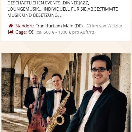
GESCHÄFTLICHEN EVENTS, DINNERJAZZ,
bereit
ber
Sternen
LOUNGEMUSIK... INDIVIDUELL FÜR SIE ABGESTIMMTE
MUSIK UND BESETZUNG. ...
Standort:
Frankfurt am Main
(DE)
-
50 km von Wetzlar
Gage:
€€
(ca. 500 € - 1800 € pro Auftritt)