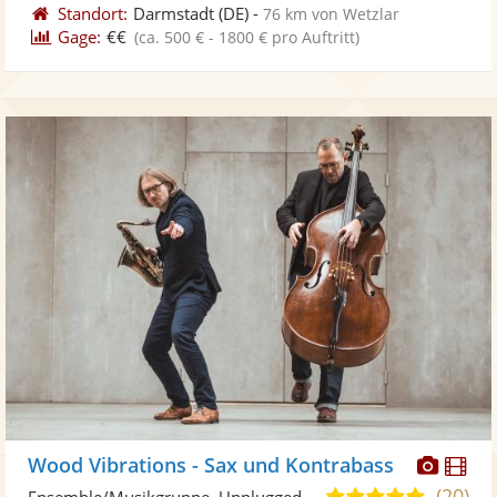
Standort:
Darmstadt
(DE)
-
76 km von Wetzlar
Gage:
€€
(ca. 500 € - 1800 € pro Auftritt)
Diese
Di
Wood Vibrations - Sax und Kontrabass
Künst
Kü
(20)
5,0
Ensemble/Musikgruppe, Unplugged Band/Akustik Band