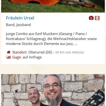
Diese
Di
Fräulein Ursel
Künst
Kü
Band, Jazzband
stellt
ste
Junge Combo aus fünf Musikern (Gesang / Piano /
Fotos
Vi
Kontrabass/ Schlagzeug), die Weihnachtsklassiker sowie
bereit
ber
moderne Stücke durch Elemente aus Jazz, ...
Standort:
Oberursel
(DE)
-
39 km von Wetzlar
Gage:
auf Anfrage