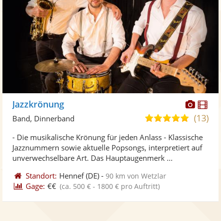
Diese
Di
Jazzkrönung
Künst
Kü
(13)
5,0
Band, Dinnerband
stellt
ste
von
- Die musikalische Krönung für jeden Anlass - Klassische
Fotos
Vi
5
Jazznummern sowie aktuelle Popsongs, interpretiert auf
bereit
ber
Sternen
unverwechselbare Art. Das Hauptaugenmerk ...
Standort:
Hennef
(DE)
-
90 km von Wetzlar
Gage:
€€
(ca. 500 € - 1800 € pro Auftritt)