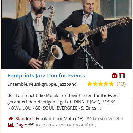
Diese
Di
Footprints Jazz Duo for Events
Künst
Kü
(13)
5,0
Ensemble/Musikgruppe, Jazzband
stellt
ste
von
der Ton macht die Musik - und wir treffen für Ihr Event
Fotos
Vi
5
garantiert den richtigen. Egal ob DINNERJAZZ, BOSSA
bereit
ber
Sternen
NOVA, LOUNGE, SOUL, EVERGREENS. Eines ...
Standort:
Frankfurt am Main
(DE)
-
50 km von Wetzlar
Gage:
€€
(ca. 500 € - 1800 € pro Auftritt)