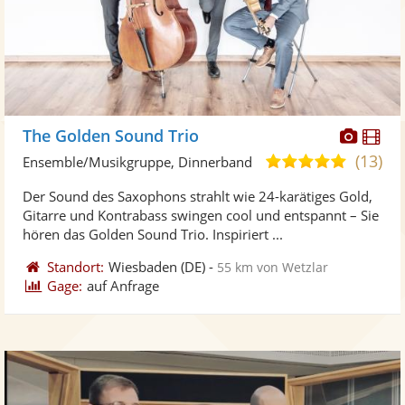
Diese
Di
The Golden Sound Trio
Künst
Kü
(13)
4,9
Ensemble/Musikgruppe, Dinnerband
stellt
ste
von
Der Sound des Saxophons strahlt wie 24-karätiges Gold,
Fotos
Vi
5
Gitarre und Kontrabass swingen cool und entspannt – Sie
bereit
ber
Sternen
hören das Golden Sound Trio. Inspiriert ...
Standort:
Wiesbaden
(DE)
-
55 km von Wetzlar
Gage:
auf Anfrage