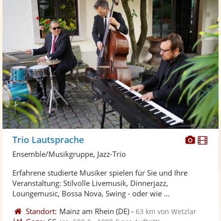
Diese
Di
Trio Lautsprache
Künst
Kü
Ensemble/Musikgruppe, Jazz-Trio
stellt
ste
Erfahrene studierte Musiker spielen für Sie und Ihre
Fotos
Vi
Veranstaltung: Stilvolle Livemusik, Dinnerjazz,
bereit
ber
Loungemusic, Bossa Nova, Swing - oder wie ...
Standort:
Mainz am Rhein
(DE)
-
63 km von Wetzlar