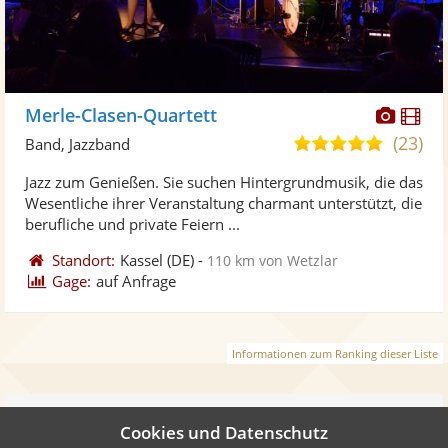
Diese
Di
Merle-Clasen-Quartett
Künst
Kü
(23)
4,9
Band, Jazzband
stellt
ste
von
Jazz zum Genießen. Sie suchen Hintergrundmusik, die das
Fotos
Vi
5
Wesentliche ihrer Veranstaltung charmant unterstützt, die
bereit
ber
Sternen
berufliche und private Feiern ...
Standort:
Kassel
(DE)
-
110 km von Wetzlar
Gage:
auf Anfrage
Informationen zum Ranking dieser Liste
Weiter
Cookies und Datenschutz