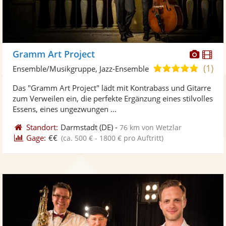
Diese
Di
Gramm Art Project
Künst
Kü
(1)
5,0
Ensemble/Musikgruppe, Jazz-Ensemble
stellt
ste
von
Das "Gramm Art Project" lädt mit Kontrabass und Gitarre
Fotos
Vi
5
zum Verweilen ein, die perfekte Ergänzung eines stilvolles
bereit
ber
Sternen
Essens, eines ungezwungen ...
Standort:
Darmstadt
(DE)
-
76 km von Wetzlar
Gage:
€€
(ca. 500 € - 1800 € pro Auftritt)