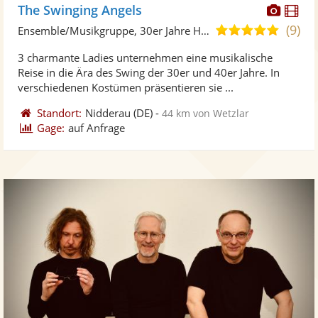
Diese
Di
The Swinging Angels
Künst
Kü
(9)
5,0
Ensemble/Musikgruppe, 30er Jahre Hits
stellt
ste
von
3 charmante Ladies unternehmen eine musikalische
Fotos
Vi
5
Reise in die Ära des Swing der 30er und 40er Jahre. In
bereit
ber
Sternen
verschiedenen Kostümen präsentieren sie ...
Standort:
Nidderau
(DE)
-
44 km von Wetzlar
Gage:
auf Anfrage