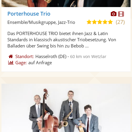
Diese
Di
Porterhouse Trio
Künst
Kü
(27)
5,0
Ensemble/Musikgruppe, Jazz-Trio
stellt
ste
von
Das PORTERHOUSE TRIO bietet ihnen Jazz & Latin
Fotos
Vi
5
Standards in klassisch akustischer Triobesetzung. Von
bereit
ber
Sternen
Balladen über Swing bis hin zu Bebob ...
Standort:
Hasselroth
(DE)
-
60 km von Wetzlar
Gage:
auf Anfrage