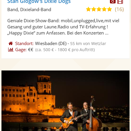
Diese
Di
Stan Glogow's Dixie Dogs
Künst
Kü
(16)
4,9
Band, Dixieland-Band
stellt
ste
von
Geniale Dixie-Show-Band: mobil,unplugged,live,mit viel
Fotos
Vi
5
Gesang und guter Laune.Radio und TV-Erfahrung !
bereit
ber
Sternen
„Happy Dixie“ zum Anfassen. Bei den Konzerten ...
Standort:
Wiesbaden
(DE)
-
55 km von Wetzlar
Gage:
€€
(ca. 500 € - 1800 € pro Auftritt)