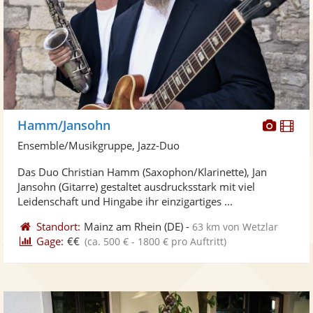
Diese
Di
Hamm/Jansohn
Künst
Kü
Ensemble/Musikgruppe, Jazz-Duo
stellt
ste
Das Duo Christian Hamm (Saxophon/Klarinette), Jan
Fotos
Vi
Jansohn (Gitarre) gestaltet ausdrucksstark mit viel
bereit
ber
Leidenschaft und Hingabe ihr einzigartiges ...
Standort:
Mainz am Rhein
(DE)
-
63 km von Wetzlar
Gage:
€€
(ca. 500 € - 1800 € pro Auftritt)