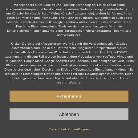
eventpeppers nutzt Cookies und Tracking-Technologien. Einige Cookies und
Datenverarbeitungen sind für die Funktion unserer Website zwingend erforderlich (z. B.
um Künstler im Künstlerkorb "Meine Künstler" zu sammeln), andere helfen uns, Ihnen
einen optimierten und individualisierten Service zu bieten. Wir binden so auch Tools
externer Dienstleister wie z. B. Google, Facebook und Vimeo auf unserer Website ein.
Durch die Einbindung dieser Tools werden personenbezogene Daten an
Auch interessant:
Drittplattformen - auch außerhalb des Europäischen Wirtschaftsraums - übermittelt
und verarbeitet.
Klicken Sie bitte auf «Akzeptieren», wenn Sie mit der Verwendung aller Cookies
einverstanden sind und in die Datenverarbeitung durch Drittplattformen auch
Moderator
Lateinamerikanische Musik
Irish Folk
Re
außerhalb des Europäischen Wirtschaftsraums nach Art. 49 Abs. 1 lit. a DSGVO
zustimmen. In diesem Fall werden insbesondere Videoplayer von YouTube, Vimeo und
Dailymotion, Google Maps, Google Analytics und Facebook-Einbindungen aktiviert. Beim
Klick auf «Ablehnen» werden nicht unbedingt erforderlich Cookies und Tools externer
Dienstleister deaktiviert. Durch einen Klick auf «Datenschutz-Einstellungen» können Sie
individuelle Einstellungen treffen und bereits erteilte Einwilligungen widerrufen. Diese
Einstellungen erreichen Sie auch jederzeit über den Link «Datenschutz» im Footer
unserer Website.
Wie funktioniert's?
Akzeptieren
1. Kostenlos anfragen
Starten Sie mit dem Button 'Kostenlos anfragen' eine Anfrage an die für
Ablehnen
Sie interessanten Ensembles - also z. B. bestimmte Jazz-Ensembles.
Diesen Button finden Sie auf den jeweiligen Künstler-Profil-Seiten der
Musiker.
Datenschutz-Einstellungen