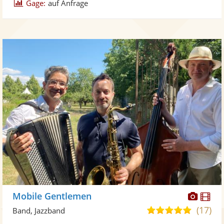
Gage:
auf Anfrage
Diese
Di
Mobile Gentlemen
Künst
Kü
(17)
5,0
Band, Jazzband
stellt
ste
von