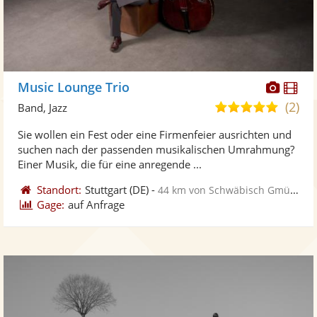
Diese
Di
Music Lounge Trio
Künst
Kü
(2)
5,0
Band, Jazz
stellt
ste
von
Sie wollen ein Fest oder eine Firmenfeier ausrichten und
Fotos
Vi
5
suchen nach der passenden musikalischen Umrahmung?
bereit
ber
Sternen
Einer Musik, die für eine anregende ...
Standort:
Stuttgart
(DE)
-
44 km von Schwäbisch Gmünd
Gage:
auf Anfrage