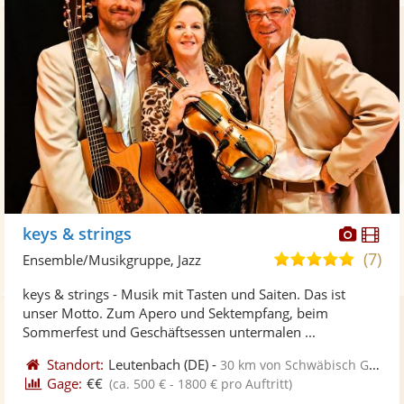
Diese
Di
keys & strings
Künst
Kü
(7)
5,0
Ensemble/Musikgruppe, Jazz
stellt
ste
von
keys & strings - Musik mit Tasten und Saiten. Das ist
Fotos
Vi
5
unser Motto. Zum Apero und Sektempfang, beim
bereit
ber
Sternen
Sommerfest und Geschäftsessen untermalen ...
Standort:
Leutenbach
(DE)
-
30 km von Schwäbisch Gmünd
Gage:
€€
(ca. 500 € - 1800 € pro Auftritt)