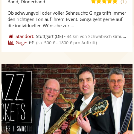
(1)
5,0
Band, Dinnerband
stellt
ste
von
Ob schwungvoll oder voller Sehnsucht: Ginga trifft immer
Fotos
Vi
5
den richtigen Ton auf Ihrem Event. Ginga geht gerne auf
bereit
ber
Sternen
die individuellen Wünsche zur ...
Standort:
Stuttgart
(DE)
-
44 km von Schwäbisch Gmünd
Gage:
€€
(ca. 500 € - 1800 € pro Auftritt)