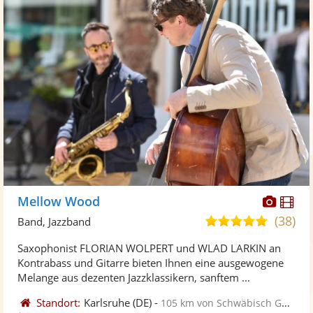
Diese
Di
Mellow Wood
Künst
Kü
(38)
4,9
Band, Jazzband
stellt
ste
von
Saxophonist FLORIAN WOLPERT und WLAD LARKIN an
Fotos
Vi
5
Kontrabass und Gitarre bieten Ihnen eine ausgewogene
bereit
ber
Sternen
Melange aus dezenten Jazzklassikern, sanftem ...
Standort:
Karlsruhe
(DE)
-
105 km von Schwäbisch Gmünd