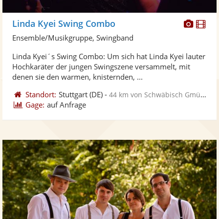
Diese
Di
Linda Kyei Swing Combo
Künst
Kü
Ensemble/Musikgruppe, Swingband
stellt
ste
Linda Kyei´s Swing Combo: Um sich hat Linda Kyei lauter
Fotos
Vi
Hochkaräter der jungen Swingszene versammelt, mit
bereit
ber
denen sie den warmen, knisternden, ...
Standort:
Stuttgart
(DE)
-
44 km von Schwäbisch Gmünd
Gage:
auf Anfrage