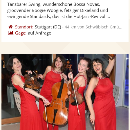
Tanzbarer Swing, wunderschöne Bossa Novas,
Fotos
Vi
5
groovender Boogie Woogie, fetziger Dixieland und
bereit
ber
Sternen
swingende Standards, das ist die Hot-Jazz-Revival ...
Standort:
Stuttgart
(DE)
-
44 km von Schwäbisch Gmünd
Gage:
auf Anfrage