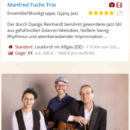
Diese
Di
Manfred Fuchs Trio
Künst
Kü
(7)
5,0
Ensemble/Musikgruppe, Gypsy Jazz
stellt
ste
von
Der durch Django Reinhardt berühmt gewordene Jazz-Stil
Fotos
Vi
5
aus gefühlvollen Gitarren-Melodien, heißem Swing-
bereit
ber
Sternen
Rhythmus und atemberaubender Improvisation ...
Standort:
Leutkirch im Allgäu
(DE)
-
110 km von Schwäbisch Gmünd
Gage:
€€
(ca. 500 € - 1800 € pro Auftritt)