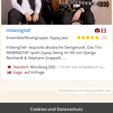
Diese
Di
InSwingtief
Künst
Kü
(5)
5,0
Ensemble/Musikgruppe, Gypsy Jazz
stellt
ste
von
InSwingTief- exquisite akustische Swingmusik. Das Trio
Fotos
Vi
5
INSWINGTIEF spielt Gypsy-Swing im Stil von Django
bereit
ber
Sternen
Reinhardt & Stephane Grappelli. ...
Standort:
Würzburg
(DE)
-
110 km von Schwäbisch Gmünd
Gage:
auf Anfrage
Informationen zum Ranking dieser Liste
Weiter
Cookies und Datenschutz