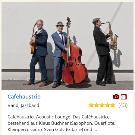
Diese
Di
Cafehaustrio
Künst
Kü
(43)
5,0
Band, Jazzband
stellt
ste
von
Cafehaustrio. Acoustic Lounge. Das Caféhaustrio,
Fotos
Vi
5
bestehend aus Klaus Buchner (Saxophon, Querflöte,
bereit
ber
Sternen
Kleinpercussion), Sven Götz (Gitarre) und ...