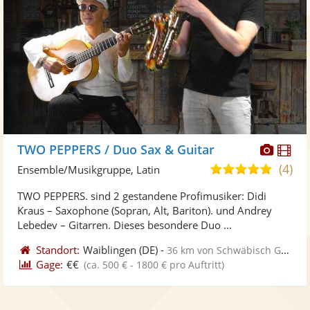
Diese
Di
TWO PEPPERS / Duo Sax & Guitar
Künst
Kü
(4)
5,0
Ensemble/Musikgruppe, Latin
stellt
ste
von
TWO PEPPERS. sind 2 gestandene Profimusiker: Didi
Fotos
Vi
5
Kraus – Saxophone (Sopran, Alt, Bariton). und Andrey
bereit
ber
Sternen
Lebedev – Gitarren. Dieses besondere Duo ...
Standort:
Waiblingen
(DE)
-
36 km von Schwäbisch Gmünd
Gage:
€€
(ca. 500 € - 1800 € pro Auftritt)