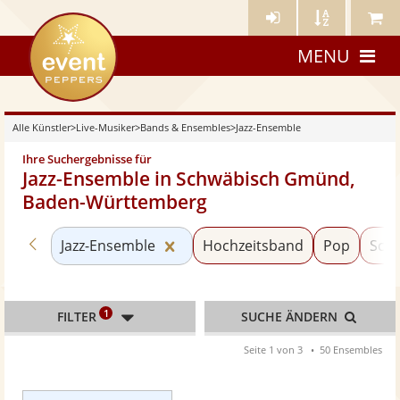
Künstler-
Künstler
Meine
eventpeppers
Login
A-
Künstle
MENU
Z
Alle Künstler
>
Live-Musiker
>
Bands & Ensembles
>
Jazz-Ensemble
Ihre Suchergebnisse für
Jazz-Ensemble in Schwäbisch Gmünd,
Baden-Württemberg
Zurück zu «Bands & Ensembles»
Kategorie «Jazz-Ensemble» zurü
Jazz-Ensemble
Hochzeitsband
Pop
Schl
1
FILTER
SUCHE ÄNDERN
Seite 1 von 3
50 Ensembles