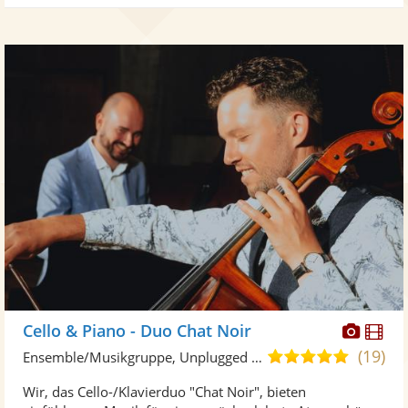
Diese
Di
Cello & Piano - Duo Chat Noir
Künst
Kü
(19)
5,0
Ensemble/Musikgruppe, Unplugged Band/Akustik Band
stellt
ste
von
Wir, das Cello-/Klavierduo "Chat Noir", bieten
Fotos
Vi
5