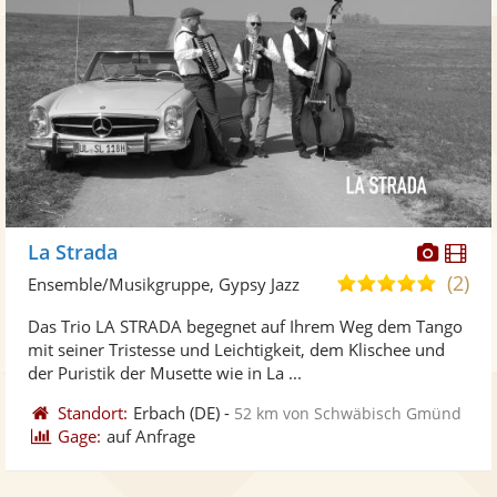
Diese
Di
La Strada
Künst
Kü
(2)
5,0
Ensemble/Musikgruppe, Gypsy Jazz
stellt
ste
von
Das Trio LA STRADA begegnet auf Ihrem Weg dem Tango
Fotos
Vi
5
mit seiner Tristesse und Leichtigkeit, dem Klischee und
bereit
ber
Sternen
der Puristik der Musette wie in La ...
Standort:
Erbach
(DE)
-
52 km von Schwäbisch Gmünd
Gage:
auf Anfrage