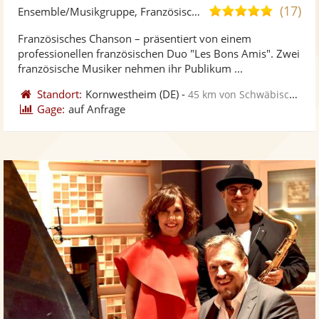
Künst
Kü
(17)
4,9
Ensemble/Musikgruppe, Französische Musik
stellt
ste
von
Französisches Chanson – präsentiert von einem
Fotos
Vi
5
professionellen französischen Duo "Les Bons Amis". Zwei
bereit
ber
Sternen
französische Musiker nehmen ihr Publikum ...
Standort:
Kornwestheim
(DE)
-
45 km von Schwäbisch Gmünd
Gage:
auf Anfrage