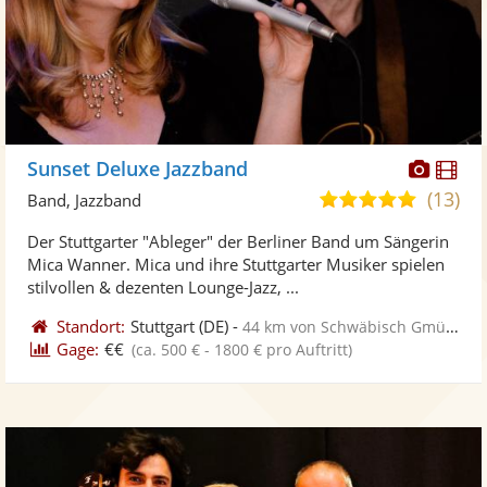
Diese
Di
Sunset Deluxe Jazzband
Künst
Kü
(13)
5,0
Band, Jazzband
stellt
ste
von
Der Stuttgarter "Ableger" der Berliner Band um Sängerin
Fotos
Vi
5
Mica Wanner. Mica und ihre Stuttgarter Musiker spielen
bereit
ber
Sternen
stilvollen & dezenten Lounge-Jazz, ...
Standort:
Stuttgart
(DE)
-
44 km von Schwäbisch Gmünd
Gage:
€€
(ca. 500 € - 1800 € pro Auftritt)