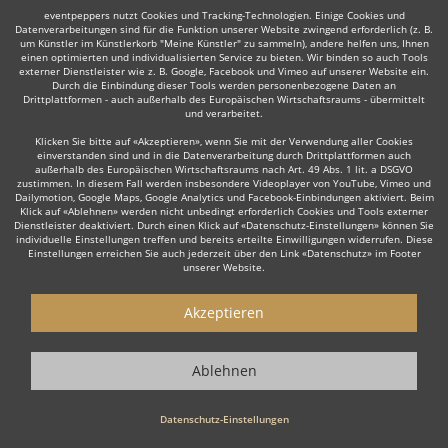
eventpeppers nutzt Cookies und Tracking-Technologien. Einige Cookies und
Datenverarbeitungen sind für die Funktion unserer Website zwingend erforderlich (z. B.
um Künstler im Künstlerkorb "Meine Künstler" zu sammeln), andere helfen uns, Ihnen
einen optimierten und individualisierten Service zu bieten. Wir binden so auch Tools
externer Dienstleister wie z. B. Google, Facebook und Vimeo auf unserer Website ein.
Durch die Einbindung dieser Tools werden personenbezogene Daten an
Auch interessant:
Drittplattformen - auch außerhalb des Europäischen Wirtschaftsraums - übermittelt
und verarbeitet.
Klicken Sie bitte auf «Akzeptieren», wenn Sie mit der Verwendung aller Cookies
einverstanden sind und in die Datenverarbeitung durch Drittplattformen auch
Moderator
Lateinamerikanische Musik
Irish Folk
Re
außerhalb des Europäischen Wirtschaftsraums nach Art. 49 Abs. 1 lit. a DSGVO
zustimmen. In diesem Fall werden insbesondere Videoplayer von YouTube, Vimeo und
Dailymotion, Google Maps, Google Analytics und Facebook-Einbindungen aktiviert. Beim
Klick auf «Ablehnen» werden nicht unbedingt erforderlich Cookies und Tools externer
Dienstleister deaktiviert. Durch einen Klick auf «Datenschutz-Einstellungen» können Sie
individuelle Einstellungen treffen und bereits erteilte Einwilligungen widerrufen. Diese
Einstellungen erreichen Sie auch jederzeit über den Link «Datenschutz» im Footer
unserer Website.
Wie funktioniert's?
Akzeptieren
1. Kostenlos anfragen
Starten Sie mit dem Button 'Kostenlos anfragen' eine Anfrage an die für
Ablehnen
Sie interessanten Ensembles - also z. B. bestimmte Jazz-Ensembles.
Diesen Button finden Sie auf den jeweiligen Künstler-Profil-Seiten der
Musiker.
Datenschutz-Einstellungen