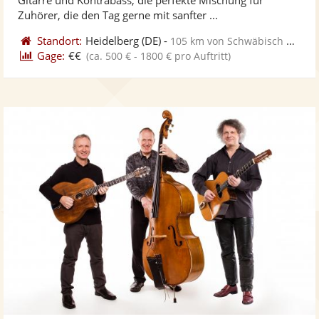
bereit
ber
Sternen
Zuhörer, die den Tag gerne mit sanfter ...
Standort:
Heidelberg
(DE)
-
105 km von Schwäbisch Gmünd
Gage:
€€
(ca. 500 € - 1800 € pro Auftritt)