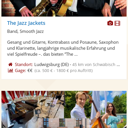
Diese
Di
The Jazz Jackets
Künst
Kü
Band, Smooth Jazz
stellt
ste
Gesang und Gitarre, Kontrabass und Posaune, Saxophon
Fotos
Vi
und Klarinette, langjährige musikalische Erfahrung und
bereit
ber
viel Spielfreude –. das bieten ”The ...
Standort:
Ludwigsburg
(DE)
-
45 km von Schwäbisch Gmünd
Gage:
€€
(ca. 500 € - 1800 € pro Auftritt)