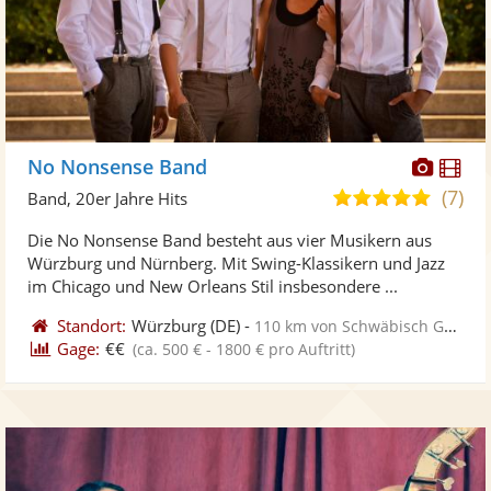
Diese
Di
No Nonsense Band
Künst
Kü
(7)
5,0
Band, 20er Jahre Hits
stellt
ste
von
Die No Nonsense Band besteht aus vier Musikern aus
Fotos
Vi
5
Würzburg und Nürnberg. Mit Swing-Klassikern und Jazz
bereit
ber
Sternen
im Chicago und New Orleans Stil insbesondere ...
Standort:
Würzburg
(DE)
-
110 km von Schwäbisch Gmünd
Gage:
€€
(ca. 500 € - 1800 € pro Auftritt)