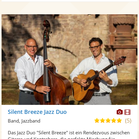
Diese
Di
Silent Breeze Jazz Duo
Künst
Kü
(5)
5,0
Band, Jazzband
stellt
ste
von
Das Jazz Duo "Silent Breeze" ist ein Rendezvous zwischen
Fotos
Vi
5
Gitarre und Kontrabass, die perfekte Mischung für