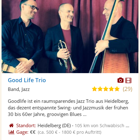
Diese
Di
Good Life Trio
Künst
Kü
(29)
5,0
Band, Jazz
stellt
ste
von
Goodlife ist ein raumsparendes Jazz Trio aus Heidelberg,
Fotos
Vi
5
das dezent entspannte Swing- und Jazzmusik der frühen
bereit
ber
Sternen
30 bis 60er Jahre, groovigen Blues ...
Standort:
Heidelberg
(DE)
-
105 km von Schwäbisch Gmünd
Gage:
€€
(ca. 500 € - 1800 € pro Auftritt)