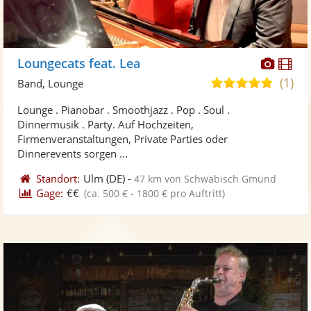
Diese
Di
Loungecats feat. Lea
Künst
Kü
(1)
5,0
Band, Lounge
stellt
ste
von
Lounge . Pianobar . Smoothjazz . Pop . Soul .
Fotos
Vi
5
Dinnermusik . Party. Auf Hochzeiten,
bereit
ber
Sternen
Firmenveranstaltungen, Private Parties oder
Dinnerevents sorgen ...
Standort:
Ulm
(DE)
-
47 km von Schwäbisch Gmünd
Gage:
€€
(ca. 500 € - 1800 € pro Auftritt)