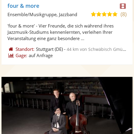
Di
four & more
Kü
(8)
5,0
Ensemble/Musikgruppe, Jazzband
ste
von
'four & more' - Vier Freunde, die sich während ihres
Vi
5
Jazzmusik-Studiums kennenlernten, verleihen Ihrer
ber
Sternen
Veranstaltung eine ganz besondere ...
Standort:
Stuttgart
(DE)
-
44 km von Schwäbisch Gmünd
Gage:
auf Anfrage