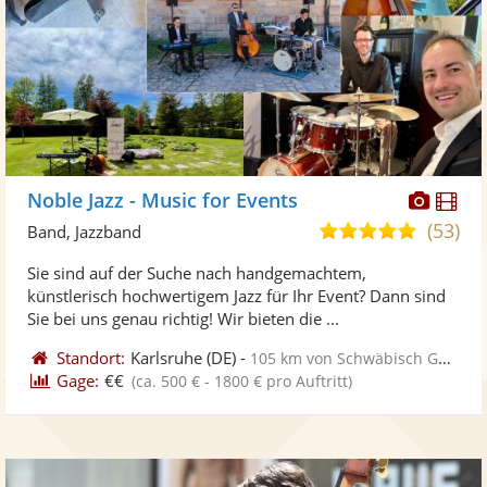
Diese
Di
Noble Jazz - Music for Events
Künst
Kü
(53)
5,0
Band, Jazzband
stellt
ste
von
Sie sind auf der Suche nach handgemachtem,
Fotos
Vi
5
künstlerisch hochwertigem Jazz für Ihr Event? Dann sind
bereit
ber
Sternen
Sie bei uns genau richtig! Wir bieten die ...
Standort:
Karlsruhe
(DE)
-
105 km von Schwäbisch Gmünd
Gage:
€€
(ca. 500 € - 1800 € pro Auftritt)