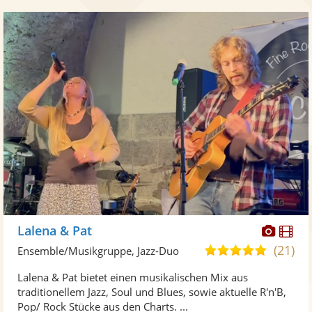
Diese
Di
Lalena & Pat
Künst
Kü
(21)
5,0
Ensemble/Musikgruppe, Jazz-Duo
stellt
ste
von
Lalena & Pat bietet einen musikalischen Mix aus
Fotos
Vi
5
traditionellem Jazz, Soul und Blues, sowie aktuelle R'n'B,
bereit
ber
Sternen
Pop/ Rock Stücke aus den Charts. ...