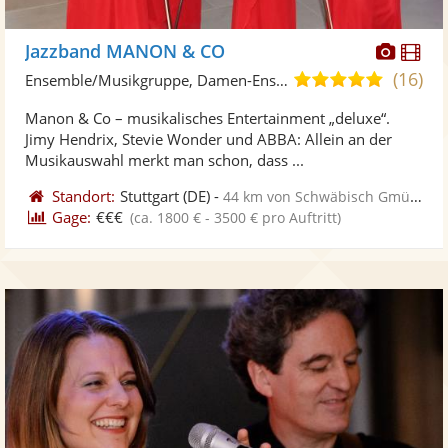
Diese
Di
Jazzband MANON & CO
Künst
Kü
(16)
5,0
Ensemble/Musikgruppe, Damen-Ensemble
stellt
ste
von
Manon & Co – musikalisches Entertainment „deluxe“.
Fotos
Vi
5
Jimy Hendrix, Stevie Wonder und ABBA: Allein an der
bereit
ber
Sternen
Musikauswahl merkt man schon, dass ...
Standort:
Stuttgart
(DE)
-
44 km von Schwäbisch Gmünd
Gage:
€€€
(ca. 1800 € - 3500 € pro Auftritt)