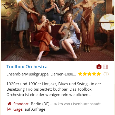
Diese
Di
Toolbox Orchestra
Künst
Kü
(1)
5,0
Ensemble/Musikgruppe, Damen-Ensemble
stellt
ste
von
1920er und 1930er Hot Jazz, Blues und Swing - in der
Fotos
Vi
5
Besetzung Trio bis Sextett buchbar! Das Toolbox
bereit
ber
Sternen
Orchestra ist eine der wenigen rein weiblichen ...
Standort:
Berlin
(DE)
-
94 km von Eisenhüttenstadt
Gage:
auf Anfrage