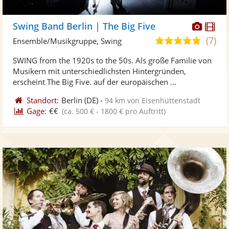
Diese
Di
Swing Band Berlin | The Big Five
Künst
Kü
(7)
5,0
Ensemble/Musikgruppe, Swing
stellt
ste
von
SWING from the 1920s to the 50s. Als große Familie von
Fotos
Vi
5
Musikern mit unterschiedlichsten Hintergründen,
bereit
ber
Sternen
erscheint The Big Five. auf der europäischen ...
Standort:
Berlin
(DE)
-
94 km von Eisenhüttenstadt
Gage:
€€
(ca. 500 € - 1800 € pro Auftritt)