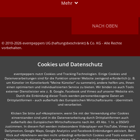
Show
Mehr
NACH OBEN
© 2010-2026 eventpeppers UG (haftungsbeschränkt) & Co. KG - Alle Rechte
vorbehalten.
Cookies und Datenschutz
eventpeppers nutzt Cookies und Tracking-Technologien. Einige Cookies und
Datenverarbeitungen sind für die Funktion unserer Website zwingend erforderlich (z. B.
um Künstler im Künstlerkorb "Meine Künstler" zu sammeln), andere helfen uns, Ihnen
einen optimierten und individualisierten Service zu bieten. Wir binden so auch Tools
externer Dienstleister wie z. B. Google, Facebook und Vimeo auf unserer Website ein.
Durch die Einbindung dieser Tools werden personenbezogene Daten an
Drittplattformen - auch außerhalb des Europäischen Wirtschaftsraums - übermittelt
und verarbeitet.
Klicken Sie bitte auf «Akzeptieren», wenn Sie mit der Verwendung aller Cookies
einverstanden sind und in die Datenverarbeitung durch Drittplattformen auch
außerhalb des Europäischen Wirtschaftsraums nach Art. 49 Abs. 1 lit. a DSGVO
zustimmen. In diesem Fall werden insbesondere Videoplayer von YouTube, Vimeo und
Dailymotion, Google Maps, Google Analytics und Facebook-Einbindungen aktiviert. Beim
Klick auf «Ablehnen» werden nicht unbedingt erforderlich Cookies und Tools externer
Dienstleister deaktiviert. Durch einen Klick auf «Datenschutz-Einstellungen» können Sie