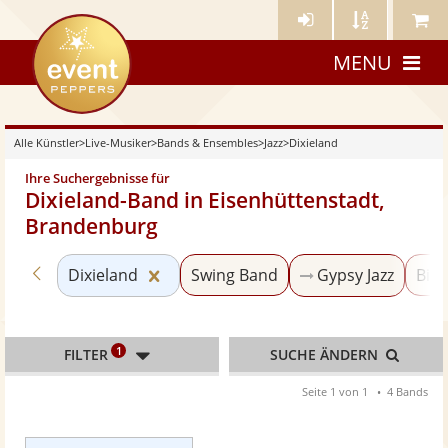
Künstler-
Künstler
Meine
eventpeppers
Login
A-
Künstle
MENU
Z
Alle Künstler
>
Live-Musiker
>
Bands & Ensembles
>
Jazz
>
Dixieland
Ihre Suchergebnisse für
Dixieland-Band in Eisenhüttenstadt,
Brandenburg
Zurück zu «Jazz»
Kategorie «Dixieland» zurücksetzen
Dixieland
Swing Band
Gypsy Jazz
Big
1
FILTER
SUCHE ÄNDERN
Seite 1 von 1
4 Bands