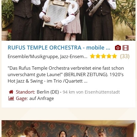
Diese
Di
RUFUS TEMPLE ORCHESTRA - mobile Band
Künst
Kü
(33)
5,0
Ensemble/Musikgruppe, Jazz-Ensemble
stellt
ste
von
"Das Rufus Temple Orchestra verbreitet eine fast schon
Fotos
Vi
5
unverschämt gute Laune!" (BERLINER ZEITUNG). 1920’s
bereit
ber
Sternen
Hot Jazz & Swing - im Trio /Quartett ...
Standort:
Berlin
(DE)
-
94 km von Eisenhüttenstadt
Gage:
auf Anfrage