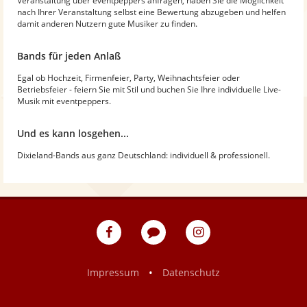
Veranstaltung über eventpeppers anfragen, haben Sie die Möglichkeit
nach Ihrer Veranstaltung selbst eine Bewertung abzugeben und helfen
damit anderen Nutzern gute Musiker zu finden.
Bands für jeden Anlaß
Egal ob Hochzeit, Firmenfeier, Party, Weihnachtsfeier oder
Betriebsfeier - feiern Sie mit Stil und buchen Sie Ihre individuelle Live-
Musik mit eventpeppers.
Und es kann losgehen...
Dixieland-Bands aus ganz Deutschland: individuell & professionell.
eventpeppers
Blog
eventpeppers
auf
auf
Facebook
Instagram
•
Impressum
Datenschutz