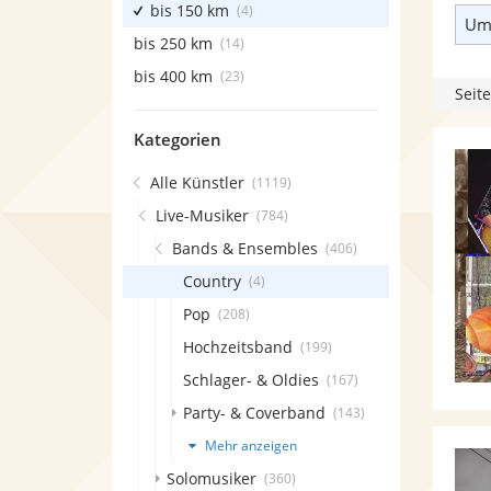
bis 150 km
(4)
Umk
bis 250 km
(14)
bis 400 km
(23)
Seite
Kategorien
Alle Künstler
(1119)
Live-Musiker
(784)
Bands & Ensembles
(406)
Country
(4)
Pop
(208)
Hochzeitsband
(199)
Schlager- & Oldies
(167)
Party- & Coverband
(143)
Mehr anzeigen
Solomusiker
(360)