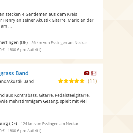
stellt
stellt
Fotos
Videos
en stecken 4 Gentlemen aus dem Kreis
bereit.
bereit.
 Henry an seiner Akustik Gitarre, Mario an der
 am ...
ertingen
(DE)
-
56 km von Esslingen am Neckar
0 € - 1800 € pro Auftritt)
Dieser
Dieser
grass Band
Künstler
Künstler
(11)
5,0
and/Akustik Band
stellt
stellt
von
Fotos
Videos
nd aus Kontrabass, Gitarre, Pedalsteelgitarre,
5
bereit.
bereit.
owie mehrstimmigem Gesang, spielt mit viel
Sternen
burg
(DE)
-
124 km von Esslingen am Neckar
0 € - 1800 € pro Auftritt)