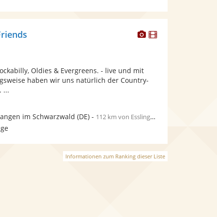
Dieser
Dieser
riends
Künstler
Künstler
stellt
stellt
Fotos
Videos
ckabilly, Oldies & Evergreens. - live und mit
bereit.
bereit.
ugsweise haben wir uns natürlich der Country-
...
wangen im Schwarzwald
(DE)
-
112 km von Esslingen am Neckar
age
Informationen zum Ranking dieser Liste