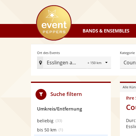
eventpeppers
BANDS & ENSEMBLES
Radius
Ort des Events
Kategorie
Esslingen am Neckar
Coun
Ort
des
Events
Alle Kün
festlegen
Suche filtern
Ihre
Co
Umkreis/Entfernung
Durc
beliebig
(33)
Essl
bis 50 km
(1)