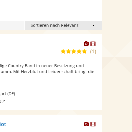
Dieser
Dieser
y
Künstler
Künstler
(1)
5,0
stellt
stellt
von
Fotos
Videos
pfige Country Band in neuer Besetzung und
5
bereit.
bereit.
ramm. Mit Herzblut und Leidenschaft bringt die
Sternen
gart
(DE)
age
Dieser
Dieser
iot
Künstler
Künstler