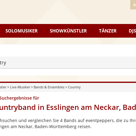
K
SOLOMUSIKER
SHOWKÜNSTLER
TÄNZER
DJS
try
stler
>
Live-Musiker
>
Bands & Ensembles
>
Country
 Suchergebnisse für
untryband in Esslingen am Neckar, B
hsuchen und vergleichen Sie 4 Bands auf eventpeppers, die zu Ihr
ingen am Neckar, Baden-Württemberg reisen.