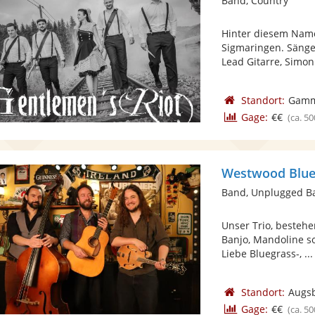
Band, Country
Hinter diesem Nam
Sigmaringen. Sänger
Lead Gitarre, Simon
Standort:
Gamm
Gage:
€€
(ca. 50
Westwood Blue
Band, Unplugged B
Unser Trio, bestehe
Banjo, Mandoline s
Liebe Bluegrass-, ...
Standort:
Augs
Gage:
€€
(ca. 50