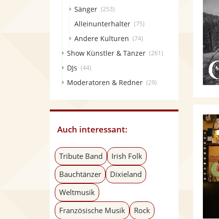
Sänger
(253)
Alleinunterhalter
(75)
Andere Kulturen
(74)
Show Künstler & Tänzer
(261)
DJs
(44)
Moderatoren & Redner
(29)
Auch interessant:
Tribute Band
Irish Folk
Bauchtänzer
Dixieland
Weltmusik
Französische Musik
Rock