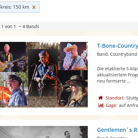
Umkreis: 150 km zurücksetzen
reis: 150 km
 1 von 1
4 Bands
T-Bone-Countr
Band, Countryband
Die etablierte 5-kö
aktualisiertem Prog
neu formierte ...
Standort:
Stutt
Gage:
auf Anfr
Gentlemen´s R