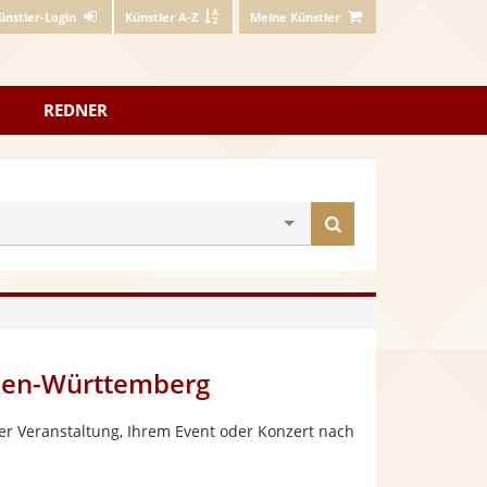
ünstler-Login
Künstler A-Z
Meine Künstler
REDNER
Künstler
finden
aden-Württemberg
er Veranstaltung, Ihrem Event oder Konzert nach