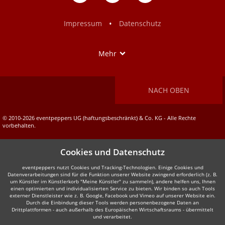
auf
auf
Facebook
Instagram
•
Impressum
Datenschutz
Show
Mehr
NACH OBEN
© 2010-2026 eventpeppers UG (haftungsbeschränkt) & Co. KG - Alle Rechte
vorbehalten.
Cookies und Datenschutz
eventpeppers nutzt Cookies und Tracking-Technologien. Einige Cookies und
Datenverarbeitungen sind für die Funktion unserer Website zwingend erforderlich (z. B.
um Künstler im Künstlerkorb "Meine Künstler" zu sammeln), andere helfen uns, Ihnen
einen optimierten und individualisierten Service zu bieten. Wir binden so auch Tools
externer Dienstleister wie z. B. Google, Facebook und Vimeo auf unserer Website ein.
Durch die Einbindung dieser Tools werden personenbezogene Daten an
Drittplattformen - auch außerhalb des Europäischen Wirtschaftsraums - übermittelt
und verarbeitet.