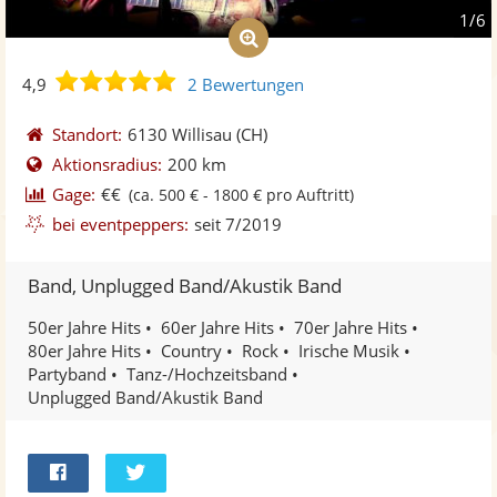
1/6
4,9
4,9
2 Bewertungen
von
5
Standort:
6130 Willisau
(CH)
Sternen
Aktionsradius:
200 km
Gage:
€€
(ca. 500 € - 1800 € pro Auftritt)
bei eventpeppers:
seit 7/2019
Band, Unplugged Band/Akustik Band
50er Jahre Hits
60er Jahre Hits
70er Jahre Hits
80er Jahre Hits
Country
Rock
Irische Musik
Partyband
Tanz-/Hochzeitsband
Unplugged Band/Akustik Band