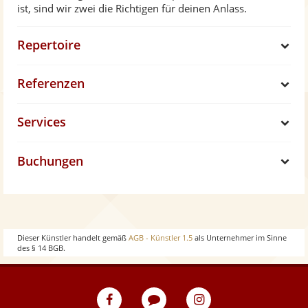
ist, sind wir zwei die Richtigen für deinen Anlass.
Fredy Pi. & Joli - Live in Burgdorf
e
Repertoire
S
Referenzen
h
S
Services
o
h
S
w
Buchungen
o
h
S
w
o
h
w
o
Dieser Künstler handelt gemäß
AGB - Künstler 1.5
als Unternehmer im Sinne
des § 14 BGB.
w
eventpeppers
Blog
eventpeppers