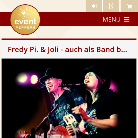
Künstler-
Künstler
Meine
eventpeppers
Login
A-
Künstle
MENU
Z
Fredy Pi. & Joli - auch als Band buchbar