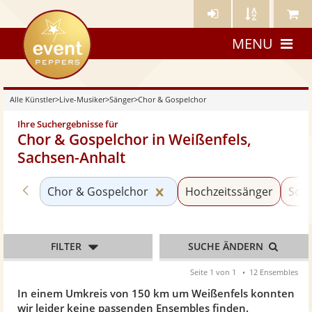
Künstler-
Künstler
Meine
eventpeppers
Login
A-
Künstle
MENU
Z
Alle Künstler
>
Live-Musiker
>
Sänger
>
Chor & Gospelchor
Ihre Suchergebnisse für
Chor & Gospelchor in Weißenfels,
Sachsen-Anhalt
Zurück zu «Sänger»
Kategorie «Chor & Gospelc
Chor & Gospelchor
Hochzeitssänger
Schl
FILTER
SUCHE ÄNDERN
Seite 1 von 1
12 Ensembles
In einem Umkreis von 150 km um Weißenfels konnten
wir leider keine passenden Ensembles finden.