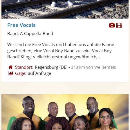
Diese
Di
Free Vocals
Künst
Kü
Band, A Cappella-Band
stellt
ste
Wir sind die Free Vocals und haben uns auf die Fahne
Fotos
Vi
geschrieben, eine Vocal Boy Band zu sein. Vocal Boy
bereit
ber
Band? Klingt vielleicht erstmal ungewöhnlich, ...
Standort:
Regensburg
(DE)
-
243 km von Weißenfels
Gage:
auf Anfrage