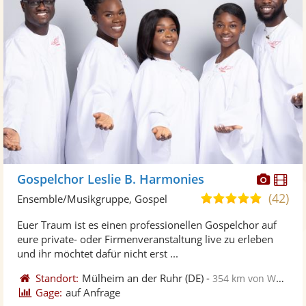
Diese
Di
Gospelchor Leslie B. Harmonies
Künst
Kü
(42)
5,0
Ensemble/Musikgruppe, Gospel
stellt
ste
von
Euer Traum ist es einen professionellen Gospelchor auf
Fotos
Vi
5
eure private- oder Firmenveranstaltung live zu erleben
bereit
ber
Sternen
und ihr möchtet dafür nicht erst ...
Standort:
Mülheim an der Ruhr
(DE)
-
354 km von Weißenfels
Gage:
auf Anfrage