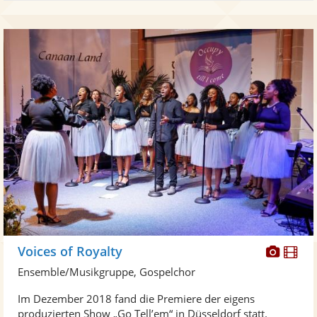
Diese
Di
Voices of Royalty
Künst
Kü
Ensemble/Musikgruppe, Gospelchor
stellt
ste
Im Dezember 2018 fand die Premiere der eigens
Fotos
Vi
produzierten Show „Go Tell’em“ in Düsseldorf statt.