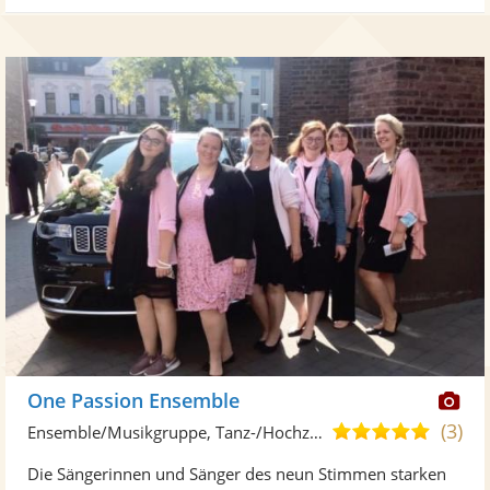
Di
One Passion Ensemble
Kü
(3)
4,9
Ensemble/Musikgruppe, Tanz-/Hochzeitsband
ste
von
Die Sängerinnen und Sänger des neun Stimmen starken
Fo
5