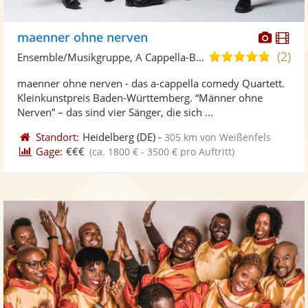
Diese
Di
maenner ohne nerven
Künst
Kü
(2)
5,0
Ensemble/Musikgruppe, A Cappella-Band
stellt
ste
von
maenner ohne nerven - das a-cappella comedy Quartett.
Fotos
Vi
5
Kleinkunstpreis Baden-Württemberg. “Männer ohne
bereit
ber
Sternen
Nerven” – das sind vier Sänger, die sich ...
Standort:
Heidelberg
(DE)
-
305 km von Weißenfels
Gage:
€€€
(ca. 1800 € - 3500 € pro Auftritt)