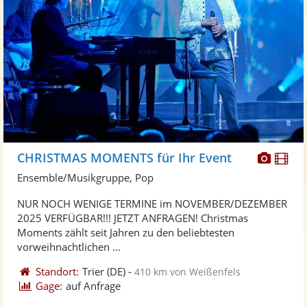
Diese
Di
CHRISTMAS MOMENTS für Ihr Event
Künst
Kü
Ensemble/Musikgruppe, Pop
stellt
ste
NUR NOCH WENIGE TERMINE im NOVEMBER/DEZEMBER
Fotos
Vi
2025 VERFÜGBAR!!! JETZT ANFRAGEN! Christmas
bereit
ber
Moments zählt seit Jahren zu den beliebtesten
vorweihnachtlichen ...
Standort:
Trier
(DE)
-
410 km von Weißenfels
Gage:
auf Anfrage