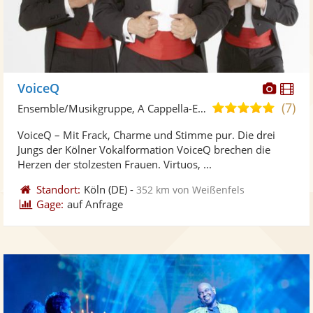
Diese
Di
VoiceQ
Künst
Kü
(7)
4,9
Ensemble/Musikgruppe, A Cappella-Ensemble
stellt
ste
von
VoiceQ – Mit Frack, Charme und Stimme pur. Die drei
Fotos
Vi
5
Jungs der Kölner Vokalformation VoiceQ brechen die
bereit
ber
Sternen
Herzen der stolzesten Frauen. Virtuos, ...
Standort:
Köln
(DE)
-
352 km von Weißenfels
Gage:
auf Anfrage