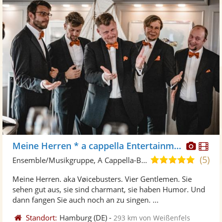
Diese
Di
Meine Herren * a cappella Entertainment
Künst
Kü
(5)
5,0
Ensemble/Musikgruppe, A Cappella-Band
stellt
ste
von
Meine Herren. aka Vøicebusters. Vier Gentlemen. Sie
Fotos
Vi
5
sehen gut aus, sie sind charmant, sie haben Humor. Und
bereit
ber
Sternen
dann fangen Sie auch noch an zu singen. ...
Standort:
Hamburg
(DE)
-
293 km von Weißenfels