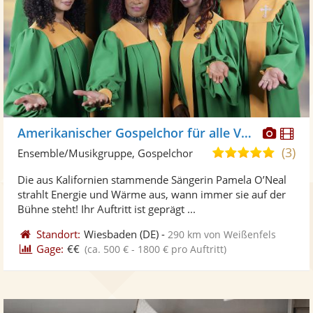
Diese
Di
Amerikanischer Gospelchor für alle Veranstaltungen
Künst
Kü
(3)
5,0
Ensemble/Musikgruppe, Gospelchor
stellt
ste
von
Die aus Kalifornien stammende Sängerin Pamela O’Neal
Fotos
Vi
5
strahlt Energie und Wärme aus, wann immer sie auf der
bereit
ber
Sternen
Bühne steht! Ihr Auftritt ist geprägt ...
Standort:
Wiesbaden
(DE)
-
290 km von Weißenfels
Gage:
€€
(ca. 500 € - 1800 € pro Auftritt)