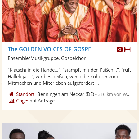
Diese
Di
The GOLDEN VOICES OF GOSPEL
Künst
Kü
Ensemble/Musikgruppe, Gospelchor
stellt
ste
"Klatscht in die Hände...", "stampft mit den Füßen...", "ruft
Fotos
Vi
Halleluja....", wird es heißen, wenn die Zuhörer zum
bereit
ber
Mitmachen und Miterleben aufgefordert ...
Standort:
Benningen am Neckar
(DE)
-
316 km von Weißenfels
Gage:
auf Anfrage