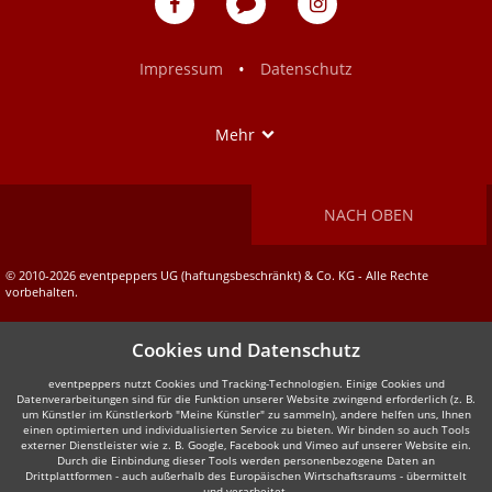
auf
auf
Facebook
Instagram
•
Impressum
Datenschutz
Show
Mehr
NACH OBEN
© 2010-2026 eventpeppers UG (haftungsbeschränkt) & Co. KG - Alle Rechte
vorbehalten.
Cookies und Datenschutz
eventpeppers nutzt Cookies und Tracking-Technologien. Einige Cookies und
Datenverarbeitungen sind für die Funktion unserer Website zwingend erforderlich (z. B.
um Künstler im Künstlerkorb "Meine Künstler" zu sammeln), andere helfen uns, Ihnen
einen optimierten und individualisierten Service zu bieten. Wir binden so auch Tools
externer Dienstleister wie z. B. Google, Facebook und Vimeo auf unserer Website ein.
Durch die Einbindung dieser Tools werden personenbezogene Daten an
Drittplattformen - auch außerhalb des Europäischen Wirtschaftsraums - übermittelt
und verarbeitet.