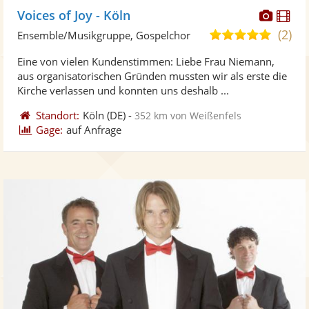
Diese
Di
Voices of Joy - Köln
Künst
Kü
(2)
5,0
Ensemble/Musikgruppe, Gospelchor
stellt
ste
von
Eine von vielen Kundenstimmen: Liebe Frau Niemann,
Fotos
Vi
5
aus organisatorischen Gründen mussten wir als erste die
bereit
ber
Sternen
Kirche verlassen und konnten uns deshalb ...
Standort:
Köln
(DE)
-
352 km von Weißenfels
Gage:
auf Anfrage