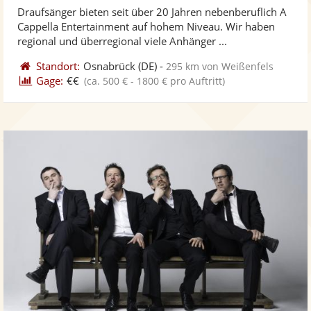
von
Draufsänger bieten seit über 20 Jahren nebenberuflich A
Fotos
Vi
5
Cappella Entertainment auf hohem Niveau. Wir haben
bereit
ber
Sternen
regional und überregional viele Anhänger ...
Standort:
Osnabrück
(DE)
-
295 km von Weißenfels
Gage:
€€
(ca. 500 € - 1800 € pro Auftritt)