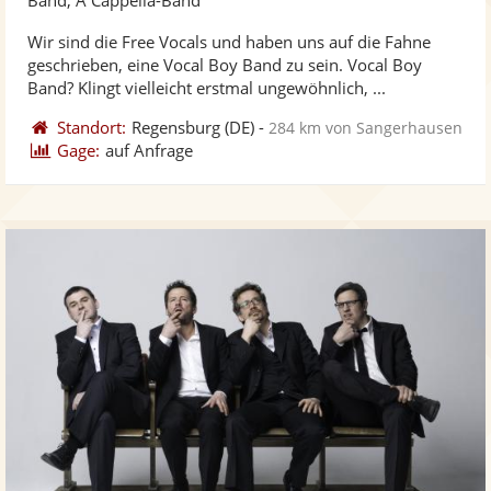
stellt
ste
Wir sind die Free Vocals und haben uns auf die Fahne
Fotos
Vi
geschrieben, eine Vocal Boy Band zu sein. Vocal Boy
bereit
ber
Band? Klingt vielleicht erstmal ungewöhnlich, ...
Standort:
Regensburg
(DE)
-
284 km von Sangerhausen
Gage:
auf Anfrage