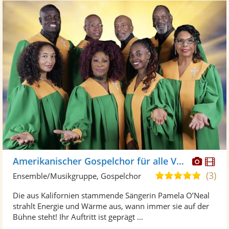
Diese
Di
Amerikanischer Gospelchor für alle Veranstaltungen
Künst
Kü
(3)
5,0
Ensemble/Musikgruppe, Gospelchor
stellt
ste
von
Die aus Kalifornien stammende Sängerin Pamela O’Neal
Fotos
Vi
5
strahlt Energie und Wärme aus, wann immer sie auf der
bereit
ber
Sternen
Bühne steht! Ihr Auftritt ist geprägt ...