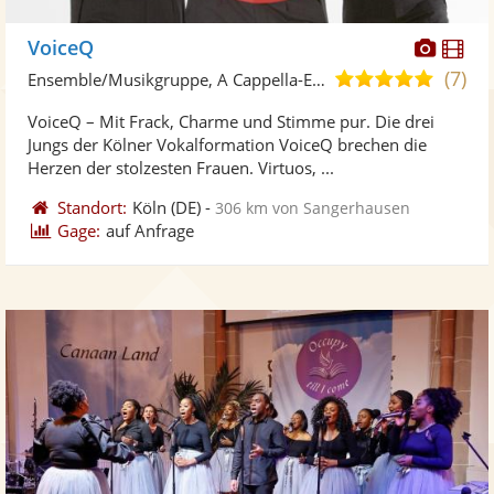
Diese
Di
VoiceQ
Künst
Kü
(7)
4,9
Ensemble/Musikgruppe, A Cappella-Ensemble
stellt
ste
von
VoiceQ – Mit Frack, Charme und Stimme pur. Die drei
Fotos
Vi
5
Jungs der Kölner Vokalformation VoiceQ brechen die
bereit
ber
Sternen
Herzen der stolzesten Frauen. Virtuos, ...
Standort:
Köln
(DE)
-
306 km von Sangerhausen
Gage:
auf Anfrage