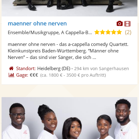
Diese
Di
maenner ohne nerven
Künst
Kü
(2)
5,0
Ensemble/Musikgruppe, A Cappella-Band
stellt
ste
von
maenner ohne nerven - das a-cappella comedy Quartett.
Fotos
Vi
5
Kleinkunstpreis Baden-Württemberg. “Männer ohne
bereit
ber
Sternen
Nerven” – das sind vier Sänger, die sich ...
Standort:
Heidelberg
(DE)
-
294 km von Sangerhausen
Gage:
€€€
(ca. 1800 € - 3500 € pro Auftritt)