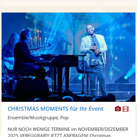
Diese
Di
CHRISTMAS MOMENTS für Ihr Event
Künst
Kü
Ensemble/Musikgruppe, Pop
stellt
ste
NUR NOCH WENIGE TERMINE im NOVEMBER/DEZEMBER
Fotos
Vi
2025 VERFÜGBAR!!! JETZT ANFRAGEN! Christmas