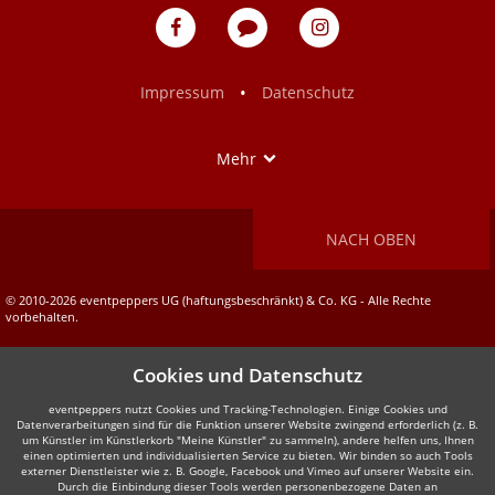
eventpeppers
Blog
eventpeppers
auf
auf
Facebook
Instagram
•
Impressum
Datenschutz
Show
Mehr
NACH OBEN
© 2010-2026 eventpeppers UG (haftungsbeschränkt) & Co. KG - Alle Rechte
vorbehalten.
Cookies und Datenschutz
eventpeppers nutzt Cookies und Tracking-Technologien. Einige Cookies und
Datenverarbeitungen sind für die Funktion unserer Website zwingend erforderlich (z. B.
um Künstler im Künstlerkorb "Meine Künstler" zu sammeln), andere helfen uns, Ihnen
einen optimierten und individualisierten Service zu bieten. Wir binden so auch Tools
externer Dienstleister wie z. B. Google, Facebook und Vimeo auf unserer Website ein.
Durch die Einbindung dieser Tools werden personenbezogene Daten an