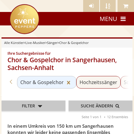
Künstler-
Künstler
Meine
eventpeppers
Login
A-
Künstle
MENU
Z
Alle Künstler
>
Live-Musiker
>
Sänger
>
Chor & Gospelchor
Ihre Suchergebnisse für
Chor & Gospelchor in Sangerhausen,
Sachsen-Anhalt
Zurück zu «Sänger»
Kategorie «Chor & Gospelc
Chor & Gospelchor
Hochzeitssänger
Schl
FILTER
SUCHE ÄNDERN
Seite 1 von 1
12 Ensembles
In einem Umkreis von 150 km um Sangerhausen
konnten wir leider keine passenden Ensembles