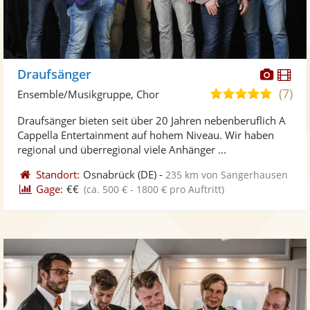
Diese
Di
Draufsänger
Künst
Kü
(7)
5,0
Ensemble/Musikgruppe, Chor
stellt
ste
von
Draufsänger bieten seit über 20 Jahren nebenberuflich A
Fotos
Vi
5
Cappella Entertainment auf hohem Niveau. Wir haben
bereit
ber
Sternen
regional und überregional viele Anhänger ...
Standort:
Osnabrück
(DE)
-
235 km von Sangerhausen
Gage:
€€
(ca. 500 € - 1800 € pro Auftritt)