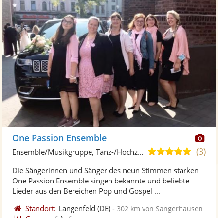
Di
One Passion Ensemble
Kü
(3)
4,9
Ensemble/Musikgruppe, Tanz-/Hochzeitsband
ste
von
Die Sängerinnen und Sänger des neun Stimmen starken
Fo
5
One Passion Ensemble singen bekannte und beliebte
ber
Sternen
Lieder aus den Bereichen Pop und Gospel ...
Standort:
Langenfeld
(DE)
-
302 km von Sangerhausen