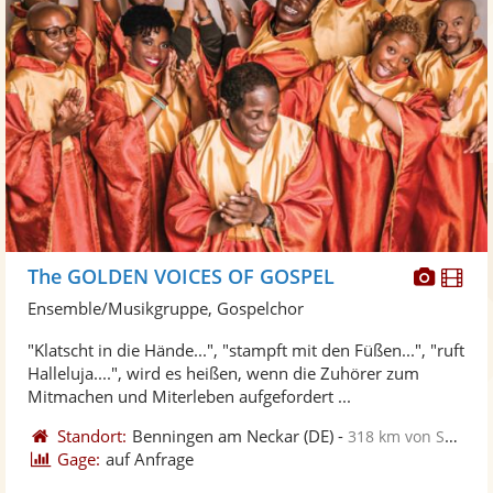
Diese
Di
The GOLDEN VOICES OF GOSPEL
Künst
Kü
Ensemble/Musikgruppe, Gospelchor
stellt
ste
"Klatscht in die Hände...", "stampft mit den Füßen...", "ruft
Fotos
Vi
Halleluja....", wird es heißen, wenn die Zuhörer zum
bereit
ber
Mitmachen und Miterleben aufgefordert ...
Standort:
Benningen am Neckar
(DE)
-
318 km von Sangerhausen
Gage:
auf Anfrage