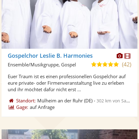
Diese
Di
Gospelchor Leslie B. Harmonies
Künst
Kü
(42)
5,0
Ensemble/Musikgruppe, Gospel
stellt
ste
von
Euer Traum ist es einen professionellen Gospelchor auf
Fotos
Vi
5
eure private- oder Firmenveranstaltung live zu erleben
bereit
ber
Sternen
und ihr möchtet dafür nicht erst ...
Standort:
Mülheim an der Ruhr
(DE)
-
302 km von Sangerhausen
Gage:
auf Anfrage