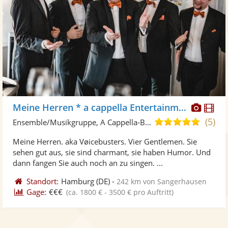
Diese
Di
Meine Herren * a cappella Entertainment
Künst
Kü
(5)
5,0
Ensemble/Musikgruppe, A Cappella-Band
stellt
ste
von
Meine Herren. aka Vøicebusters. Vier Gentlemen. Sie
Fotos
Vi
5
sehen gut aus, sie sind charmant, sie haben Humor. Und
bereit
ber
Sternen
dann fangen Sie auch noch an zu singen. ...
Standort:
Hamburg
(DE)
-
242 km von Sangerhausen
Gage:
€€€
(ca. 1800 € - 3500 € pro Auftritt)