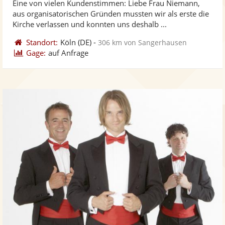
Eine von vielen Kundenstimmen: Liebe Frau Niemann,
Fotos
Vi
5
aus organisatorischen Gründen mussten wir als erste die
bereit
ber
Sternen
Kirche verlassen und konnten uns deshalb ...
Standort:
Köln
(DE)
-
306 km von Sangerhausen
Gage:
auf Anfrage