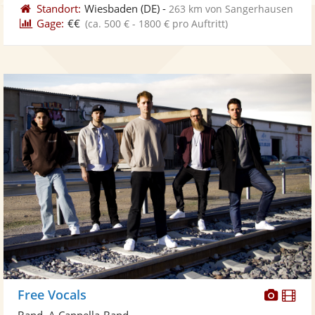
Standort:
Wiesbaden
(DE)
-
263 km von Sangerhausen
Gage:
€€
(ca. 500 € - 1800 € pro Auftritt)
Diese
Di
Free Vocals
Künst
Kü
Band, A Cappella-Band