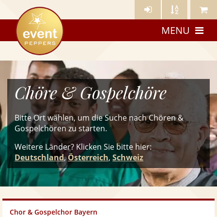
Künstler-
Künstler
Meine
eventpeppers
Login
A-
Künstle
MENU
Z
Chöre & Gospelchöre
Bitte Ort wählen, um die Suche nach Chören &
Gospelchören zu starten.
Weitere Länder? Klicken Sie
bitte
hier:
Deutschland
,
Österreich
,
Schweiz
Chor & Gospelchor Bayern