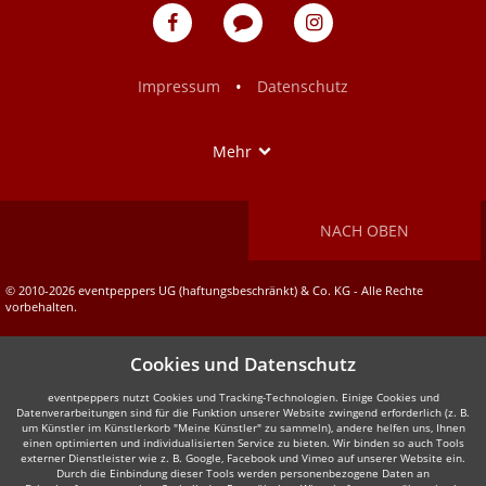
eventpeppers
Blog
eventpeppers
auf
auf
Facebook
Instagram
•
Impressum
Datenschutz
Show
Mehr
NACH OBEN
© 2010-2026 eventpeppers UG (haftungsbeschränkt) & Co. KG - Alle Rechte
vorbehalten.
Cookies und Datenschutz
eventpeppers nutzt Cookies und Tracking-Technologien. Einige Cookies und
Datenverarbeitungen sind für die Funktion unserer Website zwingend erforderlich (z. B.
um Künstler im Künstlerkorb "Meine Künstler" zu sammeln), andere helfen uns, Ihnen
einen optimierten und individualisierten Service zu bieten. Wir binden so auch Tools
externer Dienstleister wie z. B. Google, Facebook und Vimeo auf unserer Website ein.
Durch die Einbindung dieser Tools werden personenbezogene Daten an