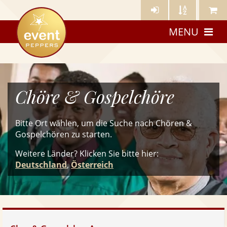
Künstler-
Künstler
Meine
eventpeppers
Login
A-
Künstle
MENU
Z
Chöre & Gospelchöre
Bitte Ort wählen, um die Suche nach Chören &
Gospelchören zu starten.
Weitere Länder? Klicken Sie
bitte
hier:
Deutschland
,
Österreich