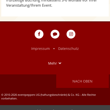
frühzeitige Buchung mindestens 3-6 Monate vor Ihrer
Veranstaltung/Ihrem Event.
eventpeppers
Blog
eventpeppers
auf
auf
Facebook
Instagram
•
Impressum
Datenschutz
Show
Mehr
NACH OBEN
© 2010-2026 eventpeppers UG (haftungsbeschränkt) & Co. KG - Alle Rechte
vorbehalten.