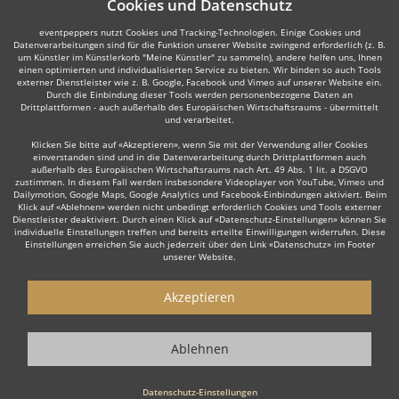
Cookies und Datenschutz
eventpeppers nutzt Cookies und Tracking-Technologien. Einige Cookies und
Datenverarbeitungen sind für die Funktion unserer Website zwingend erforderlich (z. B.
um Künstler im Künstlerkorb "Meine Künstler" zu sammeln), andere helfen uns, Ihnen
einen optimierten und individualisierten Service zu bieten. Wir binden so auch Tools
externer Dienstleister wie z. B. Google, Facebook und Vimeo auf unserer Website ein.
Durch die Einbindung dieser Tools werden personenbezogene Daten an
Drittplattformen - auch außerhalb des Europäischen Wirtschaftsraums - übermittelt
und verarbeitet.
Klicken Sie bitte auf «Akzeptieren», wenn Sie mit der Verwendung aller Cookies
einverstanden sind und in die Datenverarbeitung durch Drittplattformen auch
außerhalb des Europäischen Wirtschaftsraums nach Art. 49 Abs. 1 lit. a DSGVO
zustimmen. In diesem Fall werden insbesondere Videoplayer von YouTube, Vimeo und
Dailymotion, Google Maps, Google Analytics und Facebook-Einbindungen aktiviert. Beim
Klick auf «Ablehnen» werden nicht unbedingt erforderlich Cookies und Tools externer
Dienstleister deaktiviert. Durch einen Klick auf «Datenschutz-Einstellungen» können Sie
individuelle Einstellungen treffen und bereits erteilte Einwilligungen widerrufen. Diese
Einstellungen erreichen Sie auch jederzeit über den Link «Datenschutz» im Footer
unserer Website.
Akzeptieren
Ablehnen
Datenschutz-Einstellungen