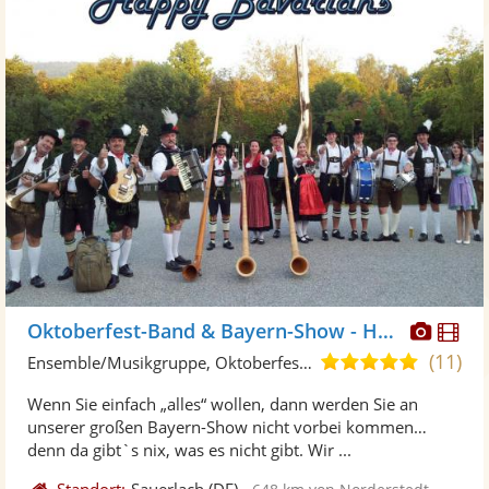
Diese
Di
Oktoberfest-Band & Bayern-Show - Happy Bavarians
Künst
Kü
(11)
5,0
Ensemble/Musikgruppe, Oktoberfestband
stellt
ste
von
Wenn Sie einfach „alles“ wollen, dann werden Sie an
Fotos
Vi
5
unserer großen Bayern-Show nicht vorbei kommen…
bereit
ber
Sternen
denn da gibt`s nix, was es nicht gibt. Wir ...
Standort:
Sauerlach
(DE)
-