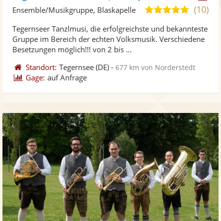
Künst
Kü
(10)
5,0
Ensemble/Musikgruppe, Blaskapelle
stellt
ste
von
Tegernseer Tanzlmusi, die erfolgreichste und bekannteste
Fotos
Vi
5
Gruppe im Bereich der echten Volksmusik. Verschiedene
bereit
ber
Sternen
Besetzungen möglich!!! von 2 bis ...
Standort:
Tegernsee
(DE)
-
677 km von Norderstedt
Gage:
auf Anfrage