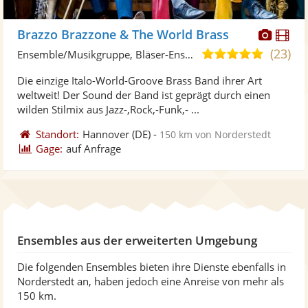
Diese
Di
Brazzo Brazzone & The World Brass
Künst
Kü
(23)
5,0
Ensemble/Musikgruppe, Bläser-Ensemble
stellt
ste
von
Die einzige Italo-World-Groove Brass Band ihrer Art
Fotos
Vi
5
weltweit! Der Sound der Band ist geprägt durch einen
bereit
ber
Sternen
wilden Stilmix aus Jazz-,Rock,-Funk,- ...
Standort:
Hannover
(DE)
-
150 km von Norderstedt
Gage:
auf Anfrage
Ensembles aus der erweiterten Umgebung
Die folgenden Ensembles bieten ihre Dienste ebenfalls in
Norderstedt an, haben jedoch eine Anreise von mehr als
150 km.