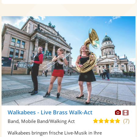
Diese
Di
Walkabees - Live Brass Walk-Act
Künst
Kü
(7)
5,0
Band, Mobile Band/Walking Act
stellt
ste
von
Walkabees bringen frische Live-Musik in Ihre
Fotos
Vi
5