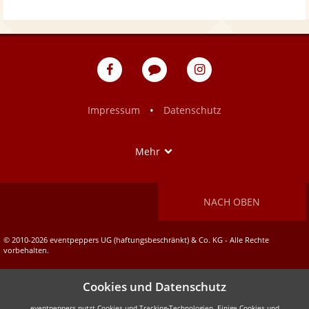
eventpeppers
Blog
eventpeppers
auf
auf
Facebook
Instagram
•
Impressum
Datenschutz
Show
Mehr
NACH OBEN
© 2010-2026 eventpeppers UG (haftungsbeschränkt) & Co. KG - Alle Rechte
vorbehalten.
Cookies und Datenschutz
eventpeppers nutzt Cookies und Tracking-Technologien. Einige Cookies und