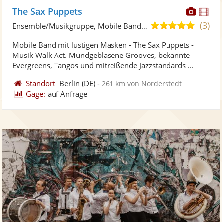
Diese
Di
The Sax Puppets
Künst
Kü
(3)
5,0
Ensemble/Musikgruppe, Mobile Band/Walking Act
stellt
ste
von
Mobile Band mit lustigen Masken - The Sax Puppets -
Fotos
Vi
5
Musik Walk Act. Mundgeblasene Grooves, bekannte
bereit
ber
Sternen
Evergreens, Tangos und mitreißende Jazzstandards ...
Standort:
Berlin
(DE)
-
261 km von Norderstedt
Gage:
auf Anfrage