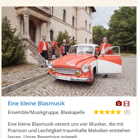
Diese
Di
Eine kleine Blasmusik
Künst
Kü
(8)
4,9
Ensemble/Musikgruppe, Blaskapelle
stellt
ste
von
Eine kleine Blasmusik vereint uns vier Musiker, die mit
Fotos
Vi
5
Präzision und Leichtigkeit traumhafte Melodien entstehen
bereit
ber
Sternen
lassen. Unser Repertoire spiegelt ...