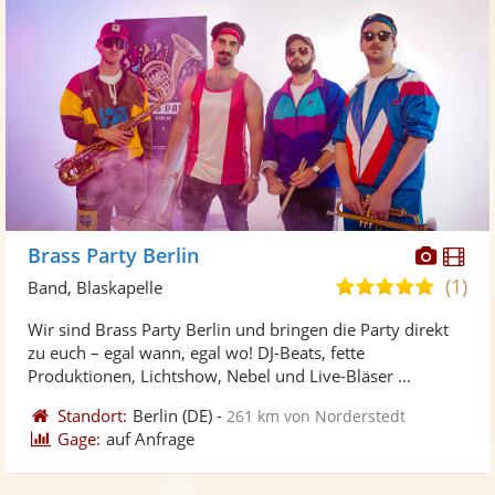
Diese
Di
Brass Party Berlin
Künst
Kü
(1)
5,0
Band, Blaskapelle
stellt
ste
von
Wir sind Brass Party Berlin und bringen die Party direkt
Fotos
Vi
5
zu euch – egal wann, egal wo! DJ-Beats, fette
bereit
ber
Sternen
Produktionen, Lichtshow, Nebel und Live-Bläser ...
Standort:
Berlin
(DE)
-
261 km von Norderstedt
Gage:
auf Anfrage