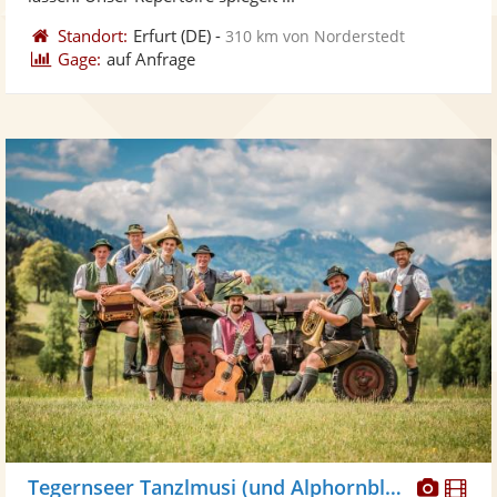
Standort:
Erfurt
(DE)
-
310 km von Norderstedt
Gage:
auf Anfrage
Diese
Di
Tegernseer Tanzlmusi (und Alphornbläser)