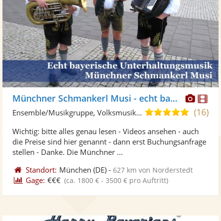
Diese
Di
Münchner Schmankerl Musi - echt bayrisch
Künst
Kü
(16)
5,0
Ensemble/Musikgruppe, Volksmusik-Trio
stellt
ste
von
Wichtig: bitte alles genau lesen - Videos ansehen - auch
Fotos
Vi
5
die Preise sind hier genannt - dann erst Buchungsanfrage
bereit
ber
Sternen
stellen - Danke. Die Münchner ...
Standort:
München
(DE)
-
627 km von Norderstedt
Gage:
€€€
(ca. 1800 € - 3500 € pro Auftritt)