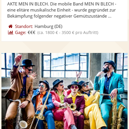
AKTE MEN IN BLECH. Die mobile Band MEN IN BLECH -
Fotos
Vi
5
eine elitäre musikalische Einheit - wurde gegründet zur
bereit
ber
Sternen
Bekämpfung folgender negativer Gemütszustände ...
Standort:
Hamburg
(DE)
Gage:
€€€
(ca. 1800 € - 3500 € pro Auftritt)