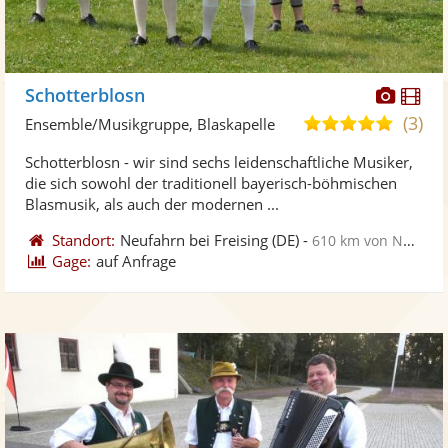
Diese
Di
Schotterblosn
Künst
Kü
(3)
5,0
Ensemble/Musikgruppe, Blaskapelle
stellt
ste
von
Schotterblosn - wir sind sechs leidenschaftliche Musiker,
Fotos
Vi
5
die sich sowohl der traditionell bayerisch-böhmischen
bereit
ber
Sternen
Blasmusik, als auch der modernen ...
Standort:
Neufahrn bei Freising
(DE)
-
610 km von Norderstedt
Gage:
auf Anfrage