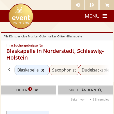
Künstler-
Künstler
Meine
eventpeppers
Login
A-
Künstle
MENU
Z
Alle Künstler
>
Live-Musiker
>
Solomusiker
>
Bläser
>
Blaskapelle
Ihre Suchergebnisse für
Blaskapelle in Norderstedt, Schleswig-
Holstein
Zurück zu «Bläser»
Kategorie «Blaskapelle» zurücksetz
Blaskapelle
Saxophonist
Dudelsackspiele
1
FILTER
SUCHE ÄNDERN
Seite 1 von 1
2 Ensembles