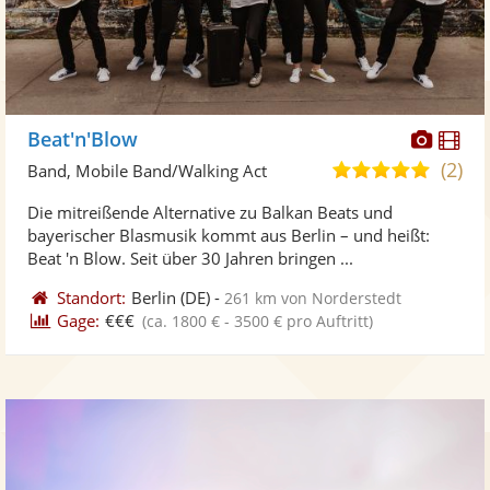
Diese
Di
Beat'n'Blow
Künst
Kü
(2)
5,0
Band, Mobile Band/Walking Act
stellt
ste
von
Die mitreißende Alternative zu Balkan Beats und
Fotos
Vi
5
bayerischer Blasmusik kommt aus Berlin – und heißt:
bereit
ber
Sternen
Beat 'n Blow. Seit über 30 Jahren bringen ...
Standort:
Berlin
(DE)
-
261 km von Norderstedt
Gage:
€€€
(ca. 1800 € - 3500 € pro Auftritt)