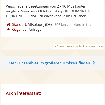
stellt
ste
von
Verschiedene Besetzungen von 2 - 16 Musikanten
Fotos
Vi
5
möglich! Münchner Oktoberfestkapelle. BEKANNT AUS
bereit
ber
Sternen
FUNK UND FERNSEHN! Wiesnkapelle im Paulaner ...
Standort:
Vilsbiburg
(DE)
-
606 km von Norderstedt
Gage:
auf Anfrage
Informationen zum Ranking dieser Liste
Mehr Ensembles im größeren Umkreis finden
Auch interessant: