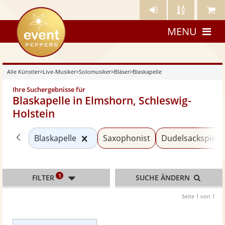
Künstler-
Künstler
Meine
eventpeppers
Login
A-
Künstle
MENU
Z
Alle Künstler
>
Live-Musiker
>
Solomusiker
>
Bläser
>
Blaskapelle
Ihre Suchergebnisse für
Blaskapelle in Elmshorn, Schleswig-
Holstein
Zurück zu «Bläser»
Kategorie «Blaskapelle» zurücksetz
Blaskapelle
Saxophonist
Dudelsackspiele
1
FILTER
SUCHE ÄNDERN
Seite 1 von 1