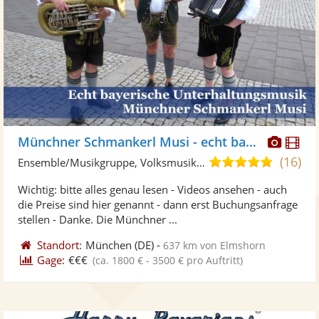
Diese
Di
Münchner Schmankerl Musi - echt bayrisch
Künst
Kü
(16)
5,0
Ensemble/Musikgruppe, Volksmusik-Trio
stellt
ste
von
Wichtig: bitte alles genau lesen - Videos ansehen - auch
Fotos
Vi
5
die Preise sind hier genannt - dann erst Buchungsanfrage
bereit
ber
Sternen
stellen - Danke. Die Münchner ...
Standort:
München
(DE)
-
637 km von Elmshorn
Gage:
€€€
(ca. 1800 € - 3500 € pro Auftritt)