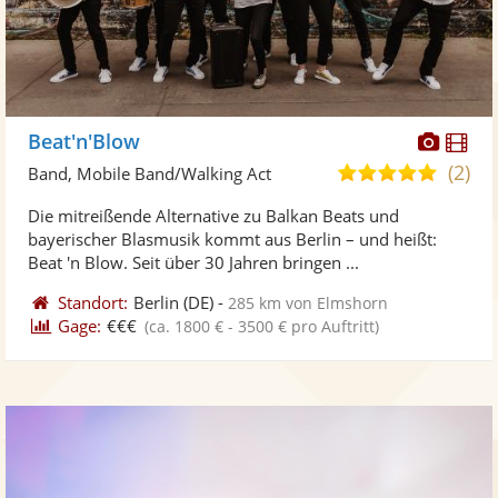
Diese
Di
Beat'n'Blow
Künst
Kü
(2)
5,0
Band, Mobile Band/Walking Act
stellt
ste
von
Die mitreißende Alternative zu Balkan Beats und
Fotos
Vi
5
bayerischer Blasmusik kommt aus Berlin – und heißt:
bereit
ber
Sternen
Beat 'n Blow. Seit über 30 Jahren bringen ...
Standort:
Berlin
(DE)
-
285 km von Elmshorn
Gage:
€€€
(ca. 1800 € - 3500 € pro Auftritt)