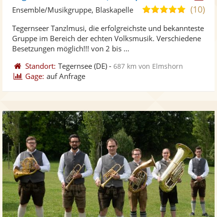
Künst
Kü
(10)
5,0
Ensemble/Musikgruppe, Blaskapelle
stellt
ste
von
Tegernseer Tanzlmusi, die erfolgreichste und bekannteste
Fotos
Vi
5
Gruppe im Bereich der echten Volksmusik. Verschiedene
bereit
ber
Sternen
Besetzungen möglich!!! von 2 bis ...
Standort:
Tegernsee
(DE)
-
687 km von Elmshorn
Gage:
auf Anfrage