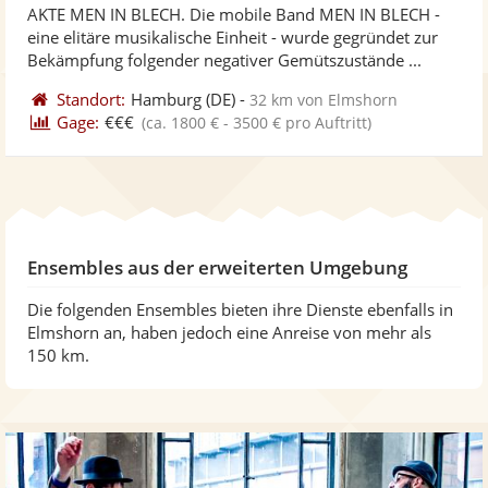
AKTE MEN IN BLECH. Die mobile Band MEN IN BLECH -
Fotos
Vi
5
eine elitäre musikalische Einheit - wurde gegründet zur
bereit
ber
Sternen
Bekämpfung folgender negativer Gemütszustände ...
Standort:
Hamburg
(DE)
-
32 km von Elmshorn
Gage:
€€€
(ca. 1800 € - 3500 € pro Auftritt)
Ensembles aus der erweiterten Umgebung
Die folgenden Ensembles bieten ihre Dienste ebenfalls in
Elmshorn an, haben jedoch eine Anreise von mehr als
150 km.