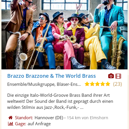
Diese
Di
Brazzo Brazzone & The World Brass
Künst
Kü
(23)
5,0
Ensemble/Musikgruppe, Bläser-Ensemble
stellt
ste
von
Die einzige Italo-World-Groove Brass Band ihrer Art
Fotos
Vi
5
weltweit! Der Sound der Band ist geprägt durch einen
bereit
ber
Sternen
wilden Stilmix aus Jazz-,Rock,-Funk,- ...
Standort:
Hannover
(DE)
-
154 km von Elmshorn
Gage:
auf Anfrage