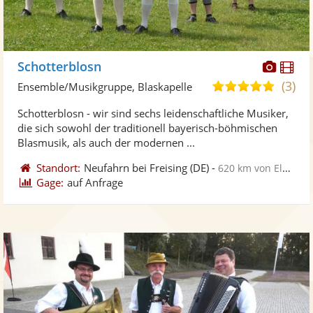
Diese
Di
Schotterblosn
Künst
Kü
(3)
5,0
Ensemble/Musikgruppe, Blaskapelle
stellt
ste
von
Schotterblosn - wir sind sechs leidenschaftliche Musiker,
Fotos
Vi
5
die sich sowohl der traditionell bayerisch-böhmischen
bereit
ber
Sternen
Blasmusik, als auch der modernen ...
Standort:
Neufahrn bei Freising
(DE)
-
620 km von Elmshorn
Gage:
auf Anfrage