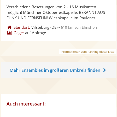
stellt
ste
von
Verschiedene Besetzungen von 2 - 16 Musikanten
Fotos
Vi
5
möglich! Münchner Oktoberfestkapelle. BEKANNT AUS
bereit
ber
Sternen
FUNK UND FERNSEHN! Wiesnkapelle im Paulaner ...
Standort:
Vilsbiburg
(DE)
-
619 km von Elmshorn
Gage:
auf Anfrage
Informationen zum Ranking dieser Liste
Mehr Ensembles im größeren Umkreis finden
Auch interessant: