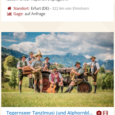
Standort:
Erfurt
(DE)
-
322 km von Elmshorn
Gage:
auf Anfrage
Diese
Di
Tegernseer Tanzlmusi (und Alphornbläser)