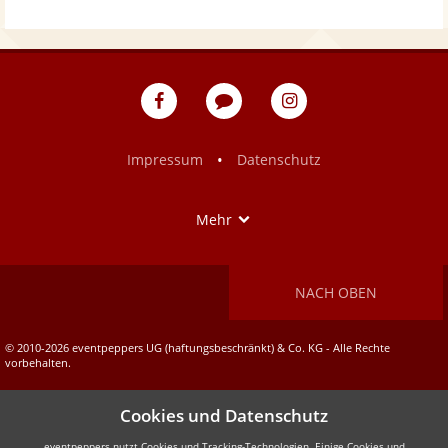
eventpeppers
Blog
eventpeppers
auf
auf
Facebook
Instagram
•
Impressum
Datenschutz
Show
Mehr
NACH OBEN
© 2010-2026 eventpeppers UG (haftungsbeschränkt) & Co. KG - Alle Rechte
vorbehalten.
Cookies und Datenschutz
eventpeppers nutzt Cookies und Tracking-Technologien. Einige Cookies und