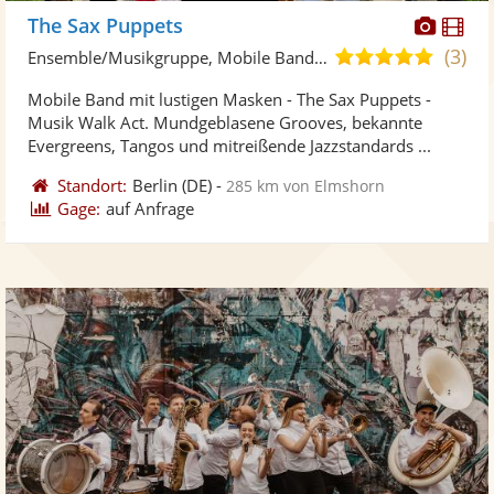
Diese
Di
The Sax Puppets
Künst
Kü
(3)
5,0
Ensemble/Musikgruppe, Mobile Band/Walking Act
stellt
ste
von
Mobile Band mit lustigen Masken - The Sax Puppets -
Fotos
Vi
5
Musik Walk Act. Mundgeblasene Grooves, bekannte
bereit
ber
Sternen
Evergreens, Tangos und mitreißende Jazzstandards ...
Standort:
Berlin
(DE)
-
285 km von Elmshorn
Gage:
auf Anfrage