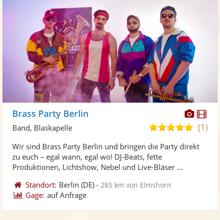
Diese
Di
Brass Party Berlin
Künst
Kü
(1)
5,0
Band, Blaskapelle
stellt
ste
von
Wir sind Brass Party Berlin und bringen die Party direkt
Fotos
Vi
5
zu euch – egal wann, egal wo! DJ-Beats, fette
bereit
ber
Sternen
Produktionen, Lichtshow, Nebel und Live-Bläser ...
Standort:
Berlin
(DE)
-
285 km von Elmshorn
Gage:
auf Anfrage