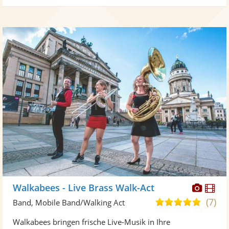
Diese
Di
Walkabees - Live Brass Walk-Act
Künst
Kü
(7)
5,0
Band, Mobile Band/Walking Act
stellt
ste
von
Walkabees bringen frische Live-Musik in Ihre
Fotos
Vi
5