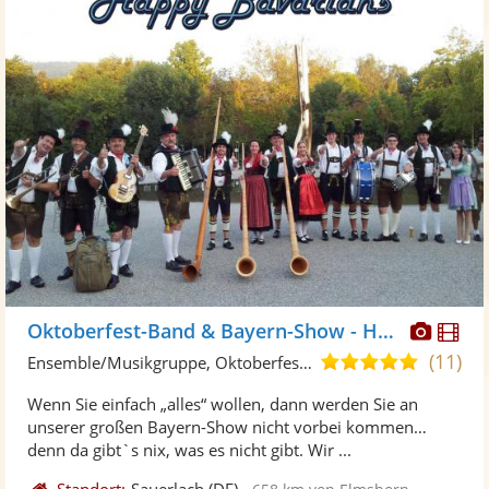
Diese
Di
Oktoberfest-Band & Bayern-Show - Happy Bavarians
Künst
Kü
(11)
5,0
Ensemble/Musikgruppe, Oktoberfestband
stellt
ste
von
Wenn Sie einfach „alles“ wollen, dann werden Sie an
Fotos
Vi
5
unserer großen Bayern-Show nicht vorbei kommen…
bereit
ber
Sternen
denn da gibt`s nix, was es nicht gibt. Wir ...
Standort:
Sauerlach
(DE)
-