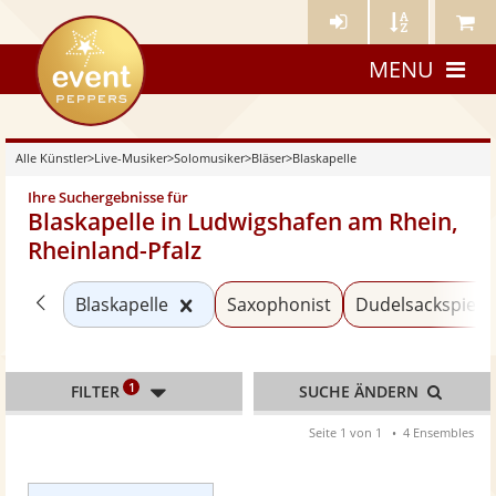
Künstler-
Künstler
Meine
eventpeppers
Login
A-
Künstle
MENU
Z
Alle Künstler
>
Live-Musiker
>
Solomusiker
>
Bläser
>
Blaskapelle
Ihre Suchergebnisse für
Blaskapelle in Ludwigshafen am Rhein,
Rheinland-Pfalz
Zurück zu «Bläser»
Kategorie «Blaskapelle» zurücksetz
Blaskapelle
Saxophonist
Dudelsackspiele
1
FILTER
SUCHE ÄNDERN
Seite 1 von 1
4 Ensembles