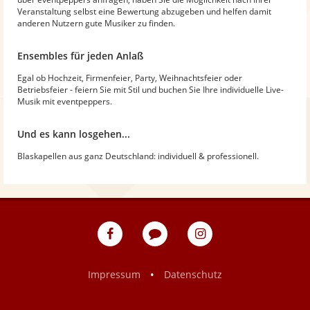
Veranstaltung selbst eine Bewertung abzugeben und helfen damit
anderen Nutzern gute Musiker zu finden.
Ensembles für jeden Anlaß
Egal ob Hochzeit, Firmenfeier, Party, Weihnachtsfeier oder
Betriebsfeier - feiern Sie mit Stil und buchen Sie Ihre individuelle Live-
Musik mit eventpeppers.
Und es kann losgehen...
Blaskapellen aus ganz Deutschland: individuell & professionell.
eventpeppers
Blog
eventpeppers
auf
auf
Facebook
Instagram
•
Impressum
Datenschutz