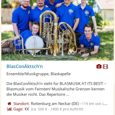
Diese
Di
BlasConÄktsch‘n
Künst
Kü
Ensemble/Musikgruppe, Blaskapelle
stellt
ste
Die BlasConÄktsch’n steht für BLASMUSIK AT ITS BEST! –
Fotos
Vi
Blasmusik vom Feinsten! Musikalische Grenzen kennen
bereit
ber
die Musiker nicht. Das Repertoire ...
Standort:
Rottenburg am Neckar
(DE)
-
119 km von Ludwigshafen am Rhein
Gage:
€€
(ca. 500 € - 1800 € pro Auftritt)