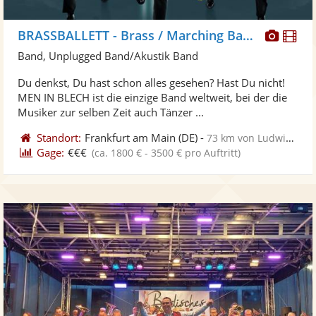
Diese
Di
BRASSBALLETT - Brass / Marching Band/ Walkact, Blaskapelle
Künst
Kü
Band, Unplugged Band/Akustik Band
stellt
ste
Du denkst, Du hast schon alles gesehen? Hast Du nicht!
Fotos
Vi
MEN IN BLECH ist die einzige Band weltweit, bei der die
bereit
ber
Musiker zur selben Zeit auch Tänzer ...
Standort:
Frankfurt am Main
(DE)
-
73 km von Ludwigshafen am Rhein
Gage:
€€€
(ca. 1800 € - 3500 € pro Auftritt)