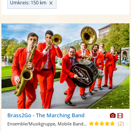
Umkreis: 150 km zurücksetzen
Umkreis: 150 km
Diese
Di
Brass2Go - The Marching Band
Künst
Kü
(2)
5,0
Ensemble/Musikgruppe, Mobile Band/Walking Act
stellt
ste
von