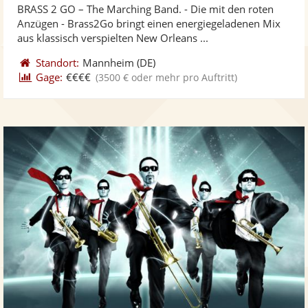
BRASS 2 GO – The Marching Band. - Die mit den roten
Fotos
Vi
5
Anzügen - Brass2Go bringt einen energiegeladenen Mix
bereit
ber
Sternen
aus klassisch verspielten New Orleans ...
Standort:
Mannheim
(DE)
Gage:
€€€€
(3500 € oder mehr pro Auftritt)