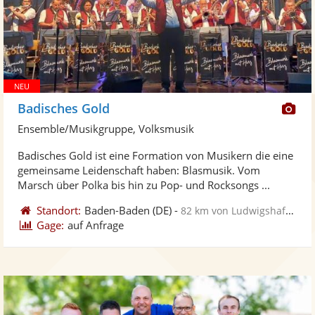
Di
Badisches Gold
Kü
Ensemble/Musikgruppe, Volksmusik
ste
Badisches Gold ist eine Formation von Musikern die eine
Fo
gemeinsame Leidenschaft haben: Blasmusik. Vom
ber
Marsch über Polka bis hin zu Pop- und Rocksongs ...
Standort:
Baden-Baden
(DE)
-
82 km von Ludwigshafen am Rhein
Gage:
auf Anfrage