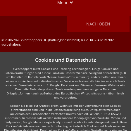
Show
Mehr
NACH OBEN
© 2010-2026 eventpeppers UG (haftungsbeschränkt) & Co. KG - Alle Rechte
vorbehalten.
Cookies und Datenschutz
eventpeppers nutzt Cookies und Tracking-Technologien. Einige Cookies und
Datenverarbeitungen sind für die Funktion unserer Website zwingend erforderlich (z. B.
um Künstler im Künstlerkorb "Meine Künstler" zu sammeln), andere helfen uns, Ihnen
einen optimierten und individualisierten Service zu bieten. Wir binden so auch Tools
externer Dienstleister wie z. B. Google, Facebook und Vimeo auf unserer Website ein.
Durch die Einbindung dieser Tools werden personenbezogene Daten an
Drittplattformen - auch außerhalb des Europäischen Wirtschaftsraums - übermittelt
und verarbeitet.
Klicken Sie bitte auf «Akzeptieren», wenn Sie mit der Verwendung aller Cookies
einverstanden sind und in die Datenverarbeitung durch Drittplattformen auch
außerhalb des Europäischen Wirtschaftsraums nach Art. 49 Abs. 1 lit. a DSGVO
zustimmen. In diesem Fall werden insbesondere Videoplayer von YouTube, Vimeo und
Dailymotion, Google Maps, Google Analytics und Facebook-Einbindungen aktiviert. Beim
Klick auf «Ablehnen» werden nicht unbedingt erforderlich Cookies und Tools externer
Dienstleister deaktiviert. Durch einen Klick auf «Datenschutz-Einstellungen» können Sie