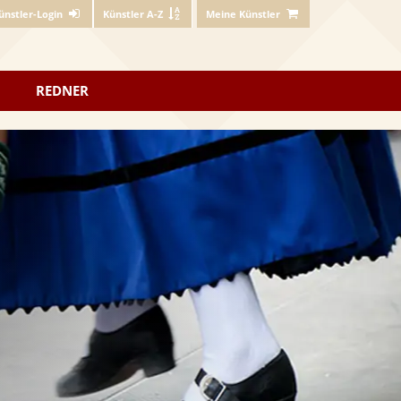
ünstler-Login
Künstler A-Z
Meine Künstler
REDNER