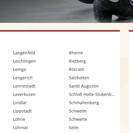
Langenfeld
Rheine
Leichlingen
Rietberg
Lemgo
Rösrath
Lengerich
Salzkotten
Lennestadt
Sankt Augustin
Leverkusen
Schloß Holte-Stukenbrock
Lindlar
Schmallenberg
Lippstadt
Schwelm
Löhne
Schwerte
Lohmar
Selm