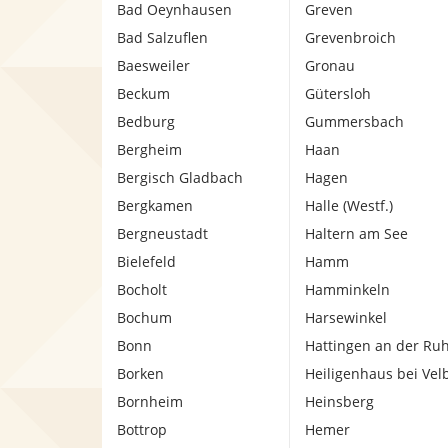
Bad Oeynhausen
Greven
Bad Salzuflen
Grevenbroich
Baesweiler
Gronau
Beckum
Gütersloh
Bedburg
Gummersbach
Bergheim
Haan
Bergisch Gladbach
Hagen
Bergkamen
Halle (Westf.)
Bergneustadt
Haltern am See
Bielefeld
Hamm
Bocholt
Hamminkeln
Bochum
Harsewinkel
Bonn
Hattingen an der Ru
Borken
Heiligenhaus bei Vel
Bornheim
Heinsberg
Bottrop
Hemer