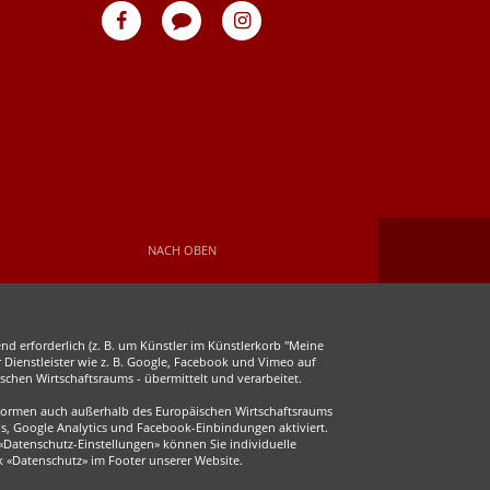
eventpeppers
Blog
eventpeppers
auf
auf
Facebook
Instagram
NACH OBEN
d erforderlich (z. B. um Künstler im Künstlerkorb "Meine
r Dienstleister wie z. B. Google, Facebook und Vimeo auf
chen Wirtschaftsraums - übermittelt und verarbeitet.
ttformen auch außerhalb des Europäischen Wirtschaftsraums
s, Google Analytics und Facebook-Einbindungen aktiviert.
 «Datenschutz-Einstellungen» können Sie individuelle
ink «Datenschutz» im Footer unserer Website.