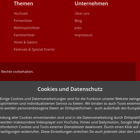
Themen
Unternehmen
Hochzeit
Über uns
Firmenfeier
Blog
Weihnachtsfeier
Jobs
Familienfeier
Impressum
Hotel & Gastro
Festivals & Special Events
 Rechte vorbehalten.
Cookies und Datenschutz
inige Cookies und Datenverarbeitungen sind für die Funktion unserer Website zwingen
ptimierten und individualisierten Service zu bieten. Wir binden so auch Tools externe
ols werden personenbezogene Daten an Drittplattformen - auch außerhalb des Europäis
wendung aller Cookies einverstanden sind und in die Datenverarbeitung durch Drittpla
all werden insbesondere Videoplayer von YouTube, Vimeo und Dailymotion, Google Map
forderlich Cookies und Tools externer Dienstleister deaktiviert. Durch einen Klick auf
Einwilligungen widerrufen. Diese Einstellungen erreichen Sie auch jederzeit über den L