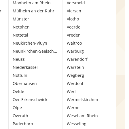
Monheim am Rhein
Versmold
r
Mülheim an der Ruhr
Viersen
Münster
Vlotho
Netphen
Voerde
Nettetal
Vreden
Neukirchen-Vluyn
Waltrop
Neunkirchen-Seelscheid
Warburg
Neuss
Warendorf
Niederkassel
Warstein
Nottuln
Wegberg
Oberhausen
Werdohl
Oelde
Werl
Oer-Erkenschwick
Wermelskirchen
Olpe
Werne
Overath
Wesel am Rhein
Paderborn
Wesseling