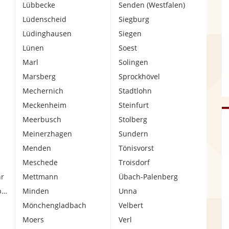
Lübbecke
Senden (Westfalen)
Lüdenscheid
Siegburg
Lüdinghausen
Siegen
Lünen
Soest
Marl
Solingen
Marsberg
Sprockhövel
Mechernich
Stadtlohn
Meckenheim
Steinfurt
Meerbusch
Stolberg
Meinerzhagen
Sundern
Menden
Tönisvorst
Meschede
Troisdorf
hr
Mettmann
Übach-Palenberg
bert
Minden
Unna
Mönchengladbach
Velbert
Moers
Verl