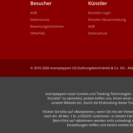
Besucher
Künstler
AGB
Künstler-Login
Datenschutz
Künstler-Neuanmeldung
Bewertungsrichtlinien
AGB
Hilfe/FAQ
Datenschutz
© 2010-2026 eventpeppers UG (haftungsbeschränkt) & Co. KG - Alle
eventpeppers nutzt Cookies und Tracking-Technologien. E
Künstler" zu sammeln), andere helfen uns, Ihnen einen o
unserer Website ein. Durch die Einbindung dieser To
Klicken Sie bitte auf «Akzeptieren», wenn Sie mit der Ver
nach Art. 49 Abs. 1 lit. a DSGVO zustimmen. In diesem F
Beim Klick auf «Ablehnen» werden nicht unbedingt er
Einstellungen treffen und bereits erteilte 