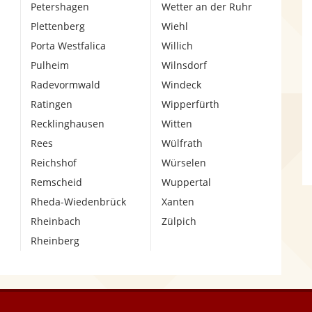
Petershagen
Wetter an der Ruhr
Plettenberg
Wiehl
Porta Westfalica
Willich
Pulheim
Wilnsdorf
Radevormwald
Windeck
Ratingen
Wipperfürth
Recklinghausen
Witten
Rees
Wülfrath
Reichshof
Würselen
Remscheid
Wuppertal
Rheda-Wiedenbrück
Xanten
Rheinbach
Zülpich
Rheinberg