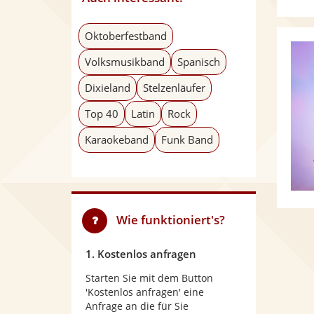
Oktoberfestband
Volksmusikband
Spanisch
Dixieland
Stelzenläufer
Top 40
Latin
Rock
Karaokeband
Funk Band
Wie funktioniert's?
1. Kostenlos anfragen
Starten Sie mit dem Button
'Kostenlos anfragen' eine
Anfrage an die für Sie