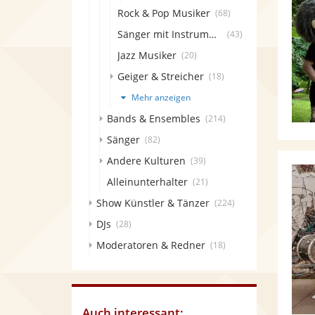
Rock & Pop Musiker
(68)
Sänger mit Instrument
(43)
Jazz Musiker
(20)
Geiger & Streicher
(18)
Mehr anzeigen
Bands & Ensembles
(214)
Sänger
(82)
Andere Kulturen
(39)
Alleinunterhalter
(21)
Show Künstler & Tänzer
(224)
DJs
(28)
Moderatoren & Redner
(18)
Auch interessant: