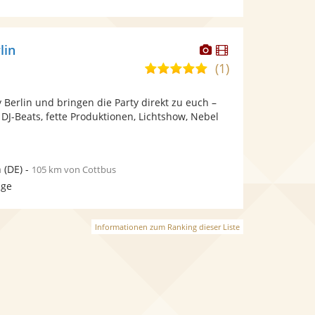
Dieser
Dieser
lin
Künstler
Künstler
(1)
5,0
stellt
stellt
von
Fotos
Videos
y Berlin und bringen die Party direkt zu euch –
5
bereit.
bereit.
 DJ-Beats, fette Produktionen, Lichtshow, Nebel
Sternen
n
(DE)
-
105 km von Cottbus
age
Informationen zum Ranking dieser Liste