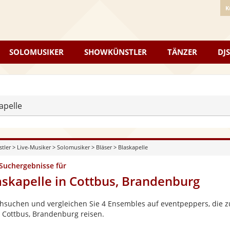
K
SOLOMUSIKER
SHOWKÜNSTLER
TÄNZER
DJS
apelle
stler
>
Live-Musiker
>
Solomusiker
>
Bläser
>
Blaskapelle
 Suchergebnisse für
askapelle in Cottbus, Brandenburg
hsuchen und vergleichen Sie 4 Ensembles auf eventpeppers, die zu
 Cottbus, Brandenburg reisen.