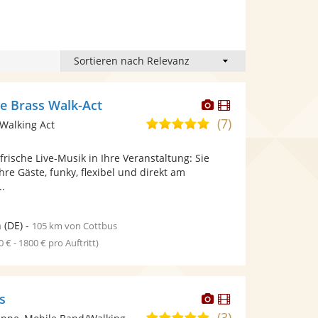
Dieser
Dieser
ve Brass Walk-Act
Künstler
Künstler
(7)
5,0
Walking Act
stellt
stellt
von
Fotos
Videos
rische Live-Musik in Ihre Veranstaltung: Sie
5
bereit.
bereit.
re Gäste, funky, flexibel und direkt am
Sternen
..
n
(DE)
-
105 km von Cottbus
0 € - 1800 € pro Auftritt)
Dieser
Dieser
s
Künstler
Künstler
(3)
5,0