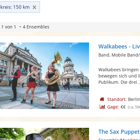
Umkreis: 150 km zurücksetzen
reis: 150 km
 1 von 1
4 Ensembles
Walkabees - Li
Band, Mobile Band/
Walkabees bringen f
bewegen sich und Ih
Publikum. Die drei .
Standort:
Berli
Gage:
€€
(ca. 50
The Sax Puppet