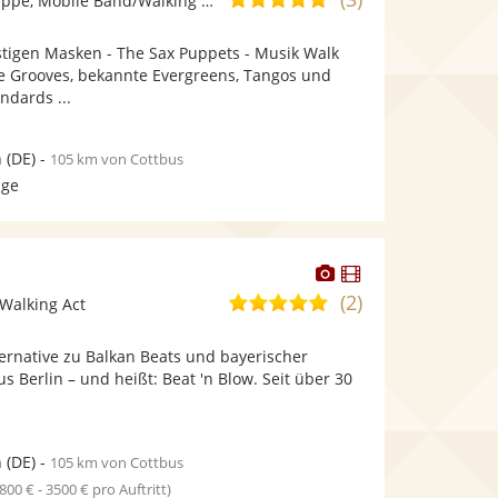
Ensemble/Musikgruppe, Mobile Band/Walking Act
stellt
stellt
von
Fotos
Videos
stigen Masken - The Sax Puppets - Musik Walk
5
bereit.
bereit.
 Grooves, bekannte Evergreens, Tangos und
Sternen
ndards ...
n
(DE)
-
105 km von Cottbus
age
Dieser
Dieser
Künstler
Künstler
(2)
5,0
Walking Act
stellt
stellt
von
Fotos
Videos
ernative zu Balkan Beats und bayerischer
5
bereit.
bereit.
 Berlin – und heißt: Beat 'n Blow. Seit über 30
Sternen
n
(DE)
-
105 km von Cottbus
1800 € - 3500 € pro Auftritt)