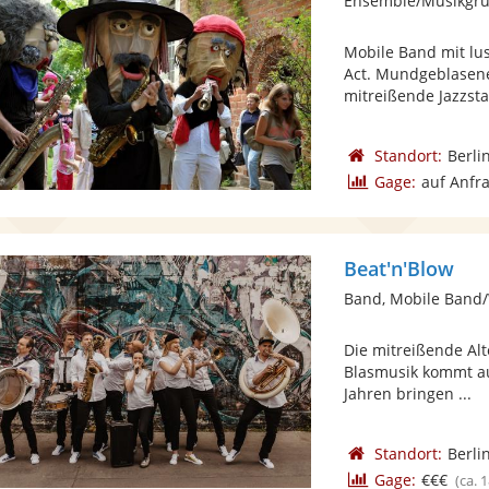
Mobile Band mit lu
Act. Mundgeblasene
mitreißende Jazzsta
Standort:
Berli
Gage:
auf Anfr
Beat'n'Blow
Band, Mobile Band/
Die mitreißende Alt
Blasmusik kommt aus
Jahren bringen ...
Standort:
Berli
Gage:
€€€
(ca. 