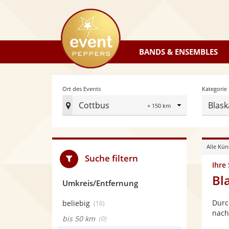
eventpeppers
BANDS & ENSEMBLES
Radius
Ort des Events
Kategorie
Cottbus
Blask
Ort
des
Events
Alle Kün
festlegen
Suche filtern
Ihre
Bl
Umkreis/Entfernung
Durc
beliebig
(16)
nach
bis 50 km
(0)