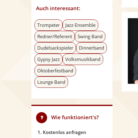
Auch interessant:
Trompeter
Jazz-Ensemble
Redner/Referent
Swing Band
Dudelsackspieler
Dinnerband
Gypsy Jazz
Volksmusikband
Oktoberfestband
Lounge Band
Wie funktioniert's?
1. Kostenlos anfragen