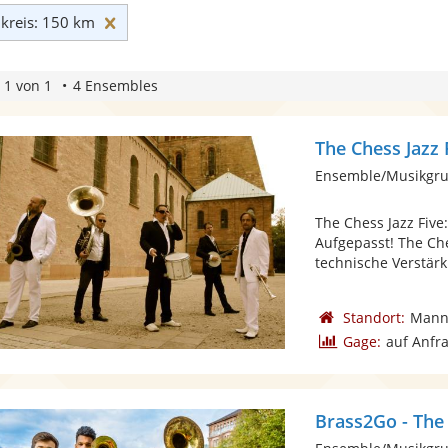
Umkreis: 150 km zurücksetzen
reis: 150 km
 1 von 1
4 Ensembles
The Chess Jazz 
Ensemble/Musikgru
The Chess Jazz Five
Aufgepasst! The Che
technische Verstärk
Standort:
Mann
Gage:
auf Anfr
Brass2Go - The