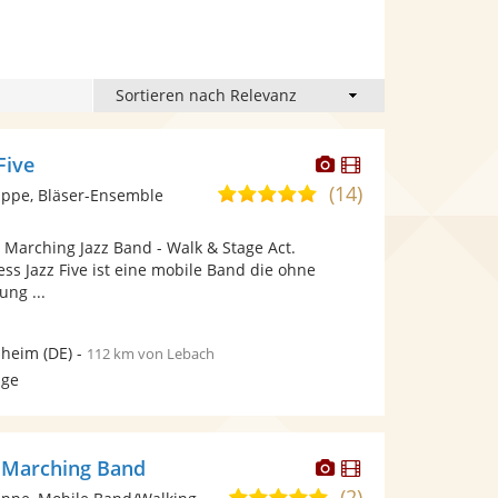
Dieser
Dieser
Five
Künstler
Künstler
(14)
5,0
ppe, Bläser-Ensemble
stellt
stellt
von
Fotos
Videos
: Marching Jazz Band - Walk & Stage Act.
5
bereit.
bereit.
ss Jazz Five ist eine mobile Band die ohne
Sternen
ung ...
heim
(DE)
-
112 km von Lebach
age
Dieser
Dieser
 Marching Band
Künstler
Künstler
(2)
5,0