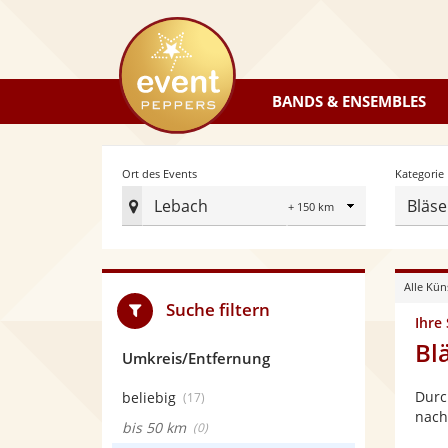
eventpeppers
BANDS & ENSEMBLES
Radius
Ort des Events
Kategorie
Lebach
Bläs
Ort
des
Events
Alle Kün
festlegen
Suche filtern
Ihre
Bl
Umkreis/Entfernung
Durc
beliebig
(17)
nach
bis 50 km
(0)