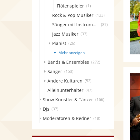
Flötenspieler
(1)
Rock & Pop Musiker
(133)
Sänger mit Instrument
(87)
Jazz Musiker
(33)
Pianist
(26)
Mehr anzeigen
Bands & Ensembles
(272)
Sänger
(153)
Andere Kulturen
(52)
Alleinunterhalter
(47)
Show Künstler & Tänzer
(166)
DJs
(37)
Moderatoren & Redner
(18)