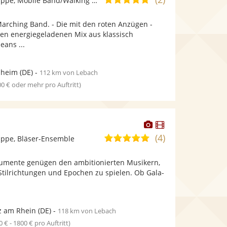
Ensemble/Musikgruppe, Mobile Band/Walking Act
stellt
stellt
von
Fotos
Videos
arching Band. - Die mit den roten Anzügen -
5
bereit.
bereit.
nen energiegeladenen Mix aus klassisch
Sternen
eans ...
heim
(DE)
-
112 km von Lebach
00 € oder mehr pro Auftritt)
Dieser
Dieser
Künstler
Künstler
(4)
5,0
ppe, Bläser-Ensemble
stellt
stellt
von
Fotos
Videos
rumente genügen den ambitionierten Musikern,
5
bereit.
bereit.
Stilrichtungen und Epochen zu spielen. Ob Gala-
Sternen
z am Rhein
(DE)
-
118 km von Lebach
0 € - 1800 € pro Auftritt)