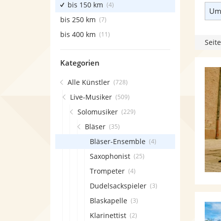
bis 150 km
(4)
Umk
bis 250 km
(7)
bis 400 km
(11)
Seite
Kategorien
Alle Künstler
(728)
Live-Musiker
(509)
Solomusiker
(229)
Bläser
(35)
Bläser-Ensemble
(4)
Saxophonist
(25)
Trompeter
(4)
Dudelsackspieler
(3)
Blaskapelle
(3)
Klarinettist
(2)