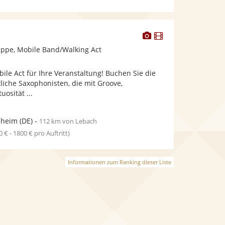
Dieser
Dieser
Künstler
Künstler
ppe, Mobile Band/Walking Act
stellt
stellt
Fotos
Videos
bile Act für Ihre Veranstaltung! Buchen Sie die
bereit.
bereit.
liche Saxophonisten, die mit Groove,
uosität ...
heim
(DE)
-
112 km von Lebach
0 € - 1800 € pro Auftritt)
Informationen zum Ranking dieser Liste