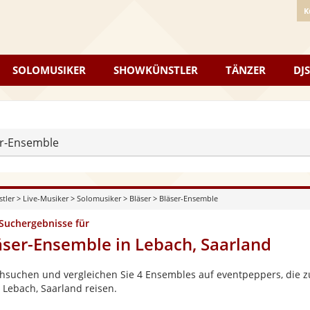
K
SOLOMUSIKER
SHOWKÜNSTLER
TÄNZER
DJS
er-Ensemble
stler
>
Live-Musiker
>
Solomusiker
>
Bläser
>
Bläser-Ensemble
 Suchergebnisse für
äser-Ensemble in Lebach, Saarland
hsuchen und vergleichen Sie 4 Ensembles auf eventpeppers, die zu
 Lebach, Saarland reisen.