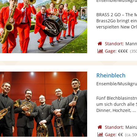
BRASS 2 GO – The M
Brass2Go bringt ei
verspielten New Orl
Standort:
Mann
Gage:
€€€€
(35
Rheinblech
Ensemble/Musikgru
Fünf Blechblasinst
um sich durch alle 
Dinner, Hochzeit, ...
Standort:
Main
Gage:
€€
(ca. 50