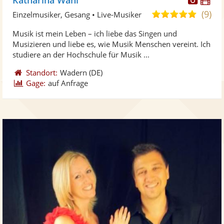
Künst
Kü
(9)
5,0
Einzelmusiker, Gesang • Live-Musiker
stellt
ste
von
Musik ist mein Leben – ich liebe das Singen und
Fotos
Vi
5
Musizieren und liebe es, wie Musik Menschen vereint. Ich
bereit
ber
Sternen
studiere an der Hochschule für Musik ...
Standort:
Wadern
(DE)
Gage:
auf Anfrage