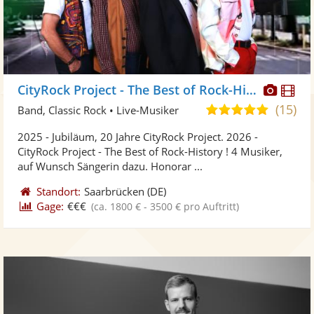
Diese
Di
CityRock Project - The Best of Rock-History !
Künst
Kü
(15)
5,0
Band, Classic Rock • Live-Musiker
stellt
ste
von
2025 - Jubiläum, 20 Jahre CityRock Project. 2026 -
Fotos
Vi
5
CityRock Project - The Best of Rock-History ! 4 Musiker,
bereit
ber
Sternen
auf Wunsch Sängerin dazu. Honorar ...
Standort:
Saarbrücken
(DE)
Gage:
€€€
(ca. 1800 € - 3500 € pro Auftritt)