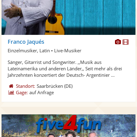
Diese
Di
Franco Jaqués
Künst
Kü
Einzelmusiker, Latin • Live-Musiker
stellt
ste
Sänger, Gitarrist und Songwriter. ,,Musik aus
Fotos
Vi
Lateinamerika und anderen Länder,, Seit mehr als drei
bereit
ber
Jahrzehnten konzertiert der Deutsch- Argentinier ...
Standort:
Saarbrücken
(DE)
Gage:
auf Anfrage