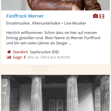
Diese
Di
Fünffrock Werner
Künst
Kü
Einzelmusiker, Alleinunterhalter • Live-Musiker
stellt
ste
Herzlich willkommen. Schön dass sie hier auf meinen
Fotos
Vi
Eintrag gestoßen sind. Mein Name ist Werner Fünffrock
bereit
ber
und bin seit vielen Jahren als Sänger ...
Standort:
Saarbrücken
(DE)
Gage:
€
(bis ca. 500 € pro Auftritt)