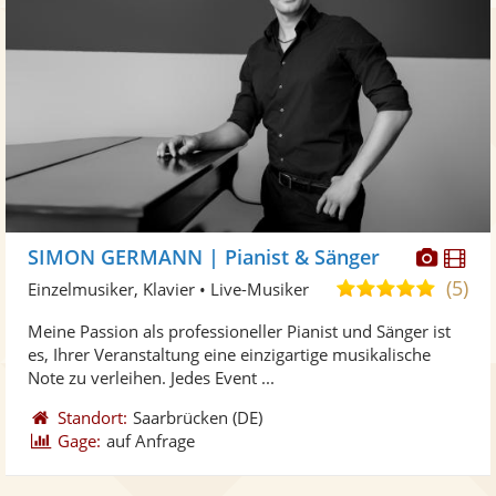
Diese
Di
SIMON GERMANN | Pianist & Sänger
Künst
Kü
(5)
5,0
Einzelmusiker, Klavier • Live-Musiker
stellt
ste
von
Meine Passion als professioneller Pianist und Sänger ist
Fotos
Vi
5
es, Ihrer Veranstaltung eine einzigartige musikalische
bereit
ber
Sternen
Note zu verleihen. Jedes Event ...
Standort:
Saarbrücken
(DE)
Gage:
auf Anfrage