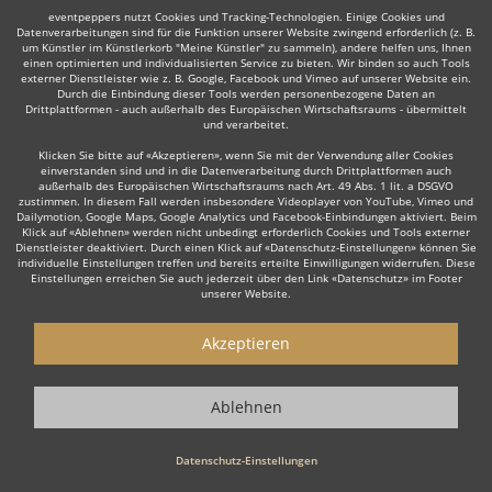
eventpeppers nutzt Cookies und Tracking-Technologien. Einige Cookies und
Datenverarbeitungen sind für die Funktion unserer Website zwingend erforderlich (z. B.
um Künstler im Künstlerkorb "Meine Künstler" zu sammeln), andere helfen uns, Ihnen
einen optimierten und individualisierten Service zu bieten. Wir binden so auch Tools
Manche dieser Live-Musiker bieten ihre Dienste auch in
externer Dienstleister wie z. B. Google, Facebook und Vimeo auf unserer Website ein.
der Umgebung an, z. B. in
Sankt Ingbert
,
Zweibrücken
,
Durch die Einbindung dieser Tools werden personenbezogene Daten an
Drittplattformen - auch außerhalb des Europäischen Wirtschaftsraums - übermittelt
Heusweiler
,
Püttlingen
,
Ottweiler
oder
Kusel
.
und verarbeitet.
Klicken Sie bitte auf «Akzeptieren», wenn Sie mit der Verwendung aller Cookies
einverstanden sind und in die Datenverarbeitung durch Drittplattformen auch
außerhalb des Europäischen Wirtschaftsraums nach Art. 49 Abs. 1 lit. a DSGVO
zustimmen. In diesem Fall werden insbesondere Videoplayer von YouTube, Vimeo und
Dailymotion, Google Maps, Google Analytics und Facebook-Einbindungen aktiviert. Beim
Klick auf «Ablehnen» werden nicht unbedingt erforderlich Cookies und Tools externer
Dienstleister deaktiviert. Durch einen Klick auf «Datenschutz-Einstellungen» können Sie
individuelle Einstellungen treffen und bereits erteilte Einwilligungen widerrufen. Diese
Einstellungen erreichen Sie auch jederzeit über den Link «Datenschutz» im Footer
Live-Musiker gesucht?
unserer Website.
Sie sind auf der Suche nach einem Live Musiker, der Ihr Event zu
Akzeptieren
einem einzigartigen Erlebnis macht? Dann sind Sie hier genau
richtig! Ob stilvolle
Lounge Musik
zum Empfang, emotionale Live
Musik zur Hochzeit oder die energiegeladene Performance einer
Ablehnen
Live Band
für Ihre Firmenfeier – unsere erfahrenen Live Musiker
sorgen für die perfekte Stimmung.
Datenschutz-Einstellungen
Wenn Sie einen Live Musiker buchen möchten, dann ist nicht nur