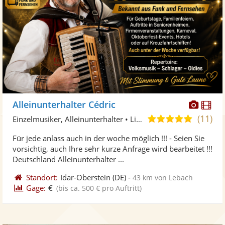
Diese
Di
Alleinunterhalter Cédric
Künst
Kü
(11)
5,0
Einzelmusiker, Alleinunterhalter • Live-Musiker
stellt
ste
von
Für jede anlass auch in der woche möglich !!! - Seien Sie
Fotos
Vi
5
vorsichtig, auch Ihre sehr kurze Anfrage wird bearbeitet !!!
bereit
ber
Sternen
Deutschland Alleinunterhalter ...
Standort:
Idar-Oberstein
(DE)
-
43 km von Lebach
Gage:
€
(bis ca. 500 € pro Auftritt)