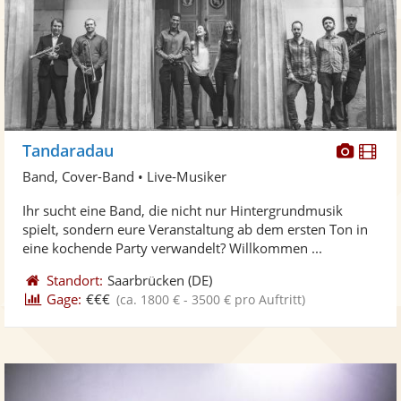
Diese
Di
Tandaradau
Künst
Kü
Band, Cover-Band • Live-Musiker
stellt
ste
Ihr sucht eine Band, die nicht nur Hintergrundmusik
Fotos
Vi
spielt, sondern eure Veranstaltung ab dem ersten Ton in
bereit
ber
eine kochende Party verwandelt? Willkommen ...
Standort:
Saarbrücken
(DE)
Gage:
€€€
(ca. 1800 € - 3500 € pro Auftritt)