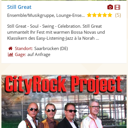
Diese
Di
Still Great
Künst
Kü
(5)
5,0
Ensemble/Musikgruppe, Lounge-Ensemble • Live-Musiker
stellt
ste
von
Still Great - Soul - Swing - Celebration. Still Great
Fotos
Vi
5
ummantelt Ihr Fest mit warmen Bossa Novas und
bereit
ber
Sternen
Klassikern des Easy-Listening-Jazz à la Norah ...
Standort:
Saarbrücken
(DE)
Gage:
auf Anfrage