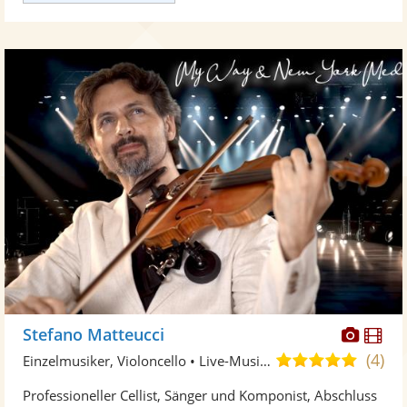
Diese
Di
Stefano Matteucci
Künst
Kü
(4)
5,0
Einzelmusiker, Violoncello • Live-Musiker
stellt
ste
von
Professioneller Cellist, Sänger und Komponist, Abschluss
Fotos
Vi
5