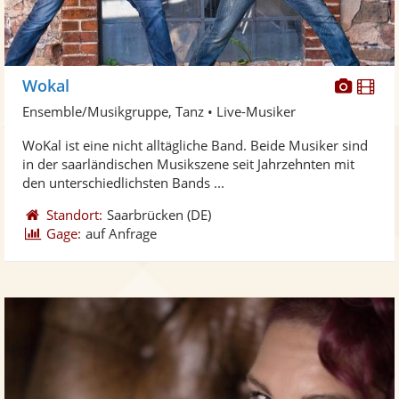
Diese
Di
Wokal
Künst
Kü
Ensemble/Musikgruppe, Tanz • Live-Musiker
stellt
ste
WoKal ist eine nicht alltägliche Band. Beide Musiker sind
Fotos
Vi
in der saarländischen Musikszene seit Jahrzehnten mit
bereit
ber
den unterschiedlichsten Bands ...
Standort:
Saarbrücken
(DE)
Gage:
auf Anfrage