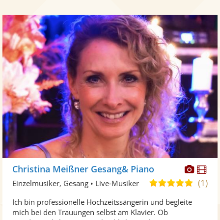
Diese
Di
Christina Meißner Gesang& Piano
Künst
Kü
(1)
5,0
Einzelmusiker, Gesang • Live-Musiker
stellt
ste
von
Ich bin professionelle Hochzeitssängerin und begleite
Fotos
Vi
5
mich bei den Trauungen selbst am Klavier. Ob
bereit
ber
Sternen