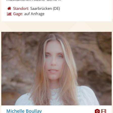
Standort:
Saarbrücken
(DE)
Gage:
auf Anfrage
Diese
Di
Michelle Boullay