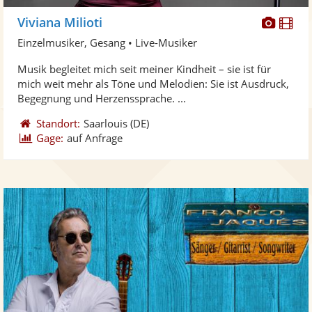
Diese
Di
Viviana Milioti
Künst
Kü
Einzelmusiker, Gesang • Live-Musiker
stellt
ste
Musik begleitet mich seit meiner Kindheit – sie ist für
Fotos
Vi
mich weit mehr als Töne und Melodien: Sie ist Ausdruck,
bereit
ber
Begegnung und Herzenssprache. ...
Standort:
Saarlouis
(DE)
Gage:
auf Anfrage