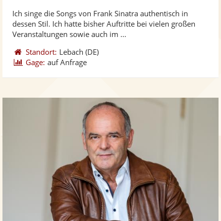
stellt
ste
von
Ich singe die Songs von Frank Sinatra authentisch in
Fotos
Vi
5
dessen Stil. Ich hatte bisher Auftritte bei vielen großen
bereit
ber
Sternen
Veranstaltungen sowie auch im ...
Standort:
Lebach
(DE)
Gage:
auf Anfrage