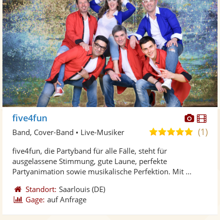
Diese
Di
five4fun
Künst
Kü
(1)
5,0
Band, Cover-Band • Live-Musiker
stellt
ste
von
five4fun, die Partyband für alle Fälle, steht für
Fotos
Vi
5
ausgelassene Stimmung, gute Laune, perfekte
bereit
ber
Sternen
Partyanimation sowie musikalische Perfektion. Mit ...
Standort:
Saarlouis
(DE)
Gage:
auf Anfrage