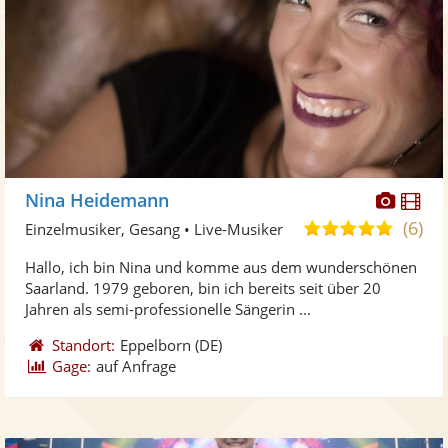
Diese
Di
Nina Heidemann
Künst
Kü
(6)
5,0
Einzelmusiker, Gesang • Live-Musiker
stellt
ste
von
Hallo, ich bin Nina und komme aus dem wunderschönen
Fotos
Vi
5
Saarland. 1979 geboren, bin ich bereits seit über 20
bereit
ber
Sternen
Jahren als semi-professionelle Sängerin ...
Standort:
Eppelborn
(DE)
Gage:
auf Anfrage