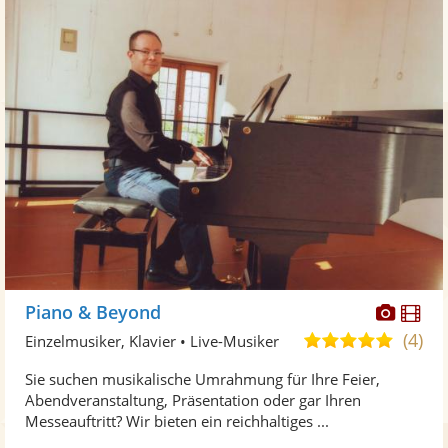
Diese
Di
Piano & Beyond
Künst
Kü
(4)
4,9
Einzelmusiker, Klavier • Live-Musiker
stellt
ste
von
Sie suchen musikalische Umrahmung für Ihre Feier,
Fotos
Vi
5
Abendveranstaltung, Präsentation oder gar Ihren
bereit
ber
Sternen
Messeauftritt? Wir bieten ein reichhaltiges ...