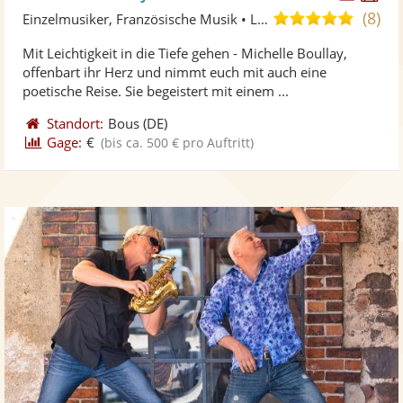
Künst
Kü
(8)
5,0
Einzelmusiker, Französische Musik • Live-Musiker
stellt
ste
von
Mit Leichtigkeit in die Tiefe gehen - Michelle Boullay,
Fotos
Vi
5
offenbart ihr Herz und nimmt euch mit auch eine
bereit
ber
Sternen
poetische Reise. Sie begeistert mit einem ...
Standort:
Bous
(DE)
Gage:
€
(bis ca. 500 € pro Auftritt)