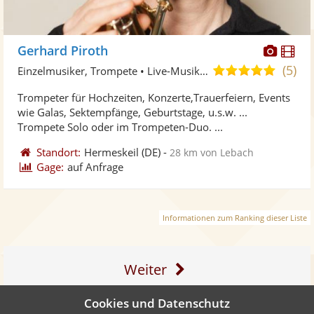
Diese
Di
Gerhard Piroth
Künst
Kü
(5)
5,0
Einzelmusiker, Trompete • Live-Musiker
stellt
ste
von
Trompeter für Hochzeiten, Konzerte,Trauerfeiern, Events
Fotos
Vi
5
wie Galas, Sektempfänge, Geburtstage, u.s.w. ...
bereit
ber
Sternen
Trompete Solo oder im Trompeten-Duo. ...
Standort:
Hermeskeil
(DE)
-
28 km von Lebach
Gage:
auf Anfrage
Informationen zum Ranking dieser Liste
Weiter
Cookies und Datenschutz