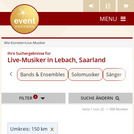
Künstler-
Künstler
Meine
eventpeppers
Login
A-
Künstle
MENU
Z
Alle Künstler
>
Live-Musiker
Ihre Suchergebnisse für
Live-Musiker in Lebach, Saarland
Zurück zu «Alle Künstler»
Bands & Ensembles
Solomusiker
Sänger
An
1
FILTER
SUCHE ÄNDERN
Seite 1 von 22
508 Musiker
Umkreis: 150 km zurücksetzen
Umkreis: 150 km