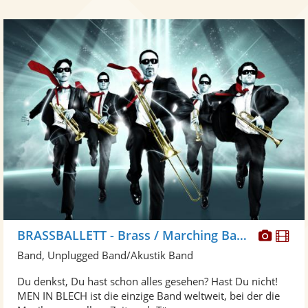
Diese
Di
BRASSBALLETT - Brass / Marching Band/ Walkact, Blaskapelle
Künst
Kü
Band, Unplugged Band/Akustik Band
stellt
ste
Du denkst, Du hast schon alles gesehen? Hast Du nicht!
Fotos
Vi
MEN IN BLECH ist die einzige Band weltweit, bei der die
bereit
ber