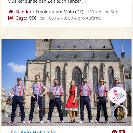
Musiker zur selben Zeit auch Tänzer ...
Standort:
Frankfurt am Main
(DE)
-
153 km von Suhl
Gage:
€€€
(ca. 1800 € - 3500 € pro Auftritt)
Diese
Di
The Dixie Hot Licks