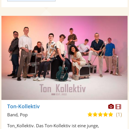
Diese
Di
Ton-Kollektiv
Künst
Kü
(1)
5,0
Band, Pop
stellt
ste
von
Ton_Kollektiv. Das Ton-Kollektiv ist eine junge,
Fotos
Vi
5