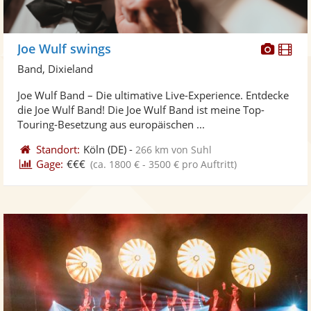
Diese
Di
Joe Wulf swings
Künst
Kü
Band, Dixieland
stellt
ste
Joe Wulf Band – Die ultimative Live-Experience. Entdecke
Fotos
Vi
die Joe Wulf Band! Die Joe Wulf Band ist meine Top-
bereit
ber
Touring-Besetzung aus europäischen ...
Standort:
Köln
(DE)
-
266 km von Suhl
Gage:
€€€
(ca. 1800 € - 3500 € pro Auftritt)