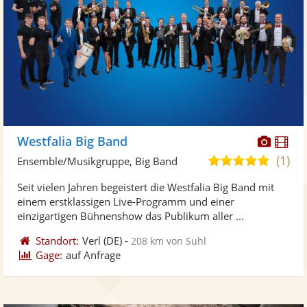
Diese
Di
Westfalia Big Band
Künst
Kü
(1)
5,0
Ensemble/Musikgruppe, Big Band
stellt
ste
von
Seit vielen Jahren begeistert die Westfalia Big Band mit
Fotos
Vi
5
einem erstklassigen Live-Programm und einer
bereit
ber
Sternen
einzigartigen Bühnenshow das Publikum aller ...
Standort:
Verl
(DE)
-
208 km von Suhl
Gage:
auf Anfrage