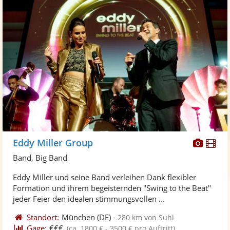
Diese
Di
Eddy Miller Group
Künst
Kü
Band, Big Band
stellt
ste
Eddy Miller und seine Band verleihen Dank flexibler
Fotos
Vi
Formation und ihrem begeisternden "Swing to the Beat"
bereit
ber
jeder Feier den idealen stimmungsvollen ...
Standort:
München
(DE)
-
280 km von Suhl
Gage:
€€€
(ca. 1800 € - 3500 € pro Auftritt)