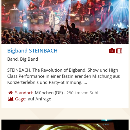
Diese
Di
Bigband STEINBACH
Künst
Kü
Band, Big Band
stellt
ste
STEINBACH. The Revolution of Bigband. Show und High
Fotos
Vi
Class Performance in einer faszinierenden Mischung aus
bereit
ber
Konzerterlebnis und Party-Stimmung. ...
Standort:
München
(DE)
-
280 km von Suhl
Gage:
auf Anfrage