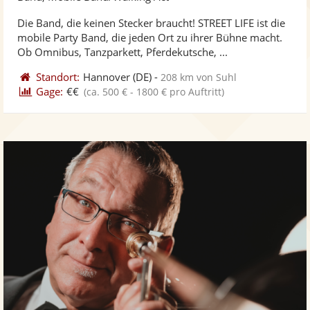
stellt
ste
Die Band, die keinen Stecker braucht! STREET LIFE ist die
Fotos
Vi
mobile Party Band, die jeden Ort zu ihrer Bühne macht.
bereit
ber
Ob Omnibus, Tanzparkett, Pferdekutsche, ...
Standort:
Hannover
(DE)
-
208 km von Suhl
Gage:
€€
(ca. 500 € - 1800 € pro Auftritt)