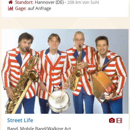
Standort:
Hannover
(DE)
-
208 km von Suhl
Gage:
auf Anfrage
Diese
Di
Street Life
Künst
Kü
Band, Mobile Band/Walking Act