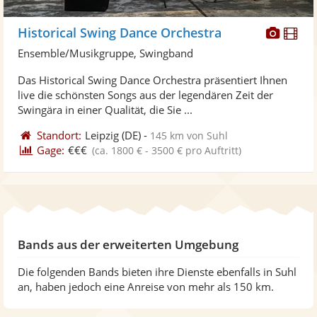
Diese
Di
Historical Swing Dance Orchestra
Künst
Kü
Ensemble/Musikgruppe, Swingband
stellt
ste
Das Historical Swing Dance Orchestra präsentiert Ihnen
Fotos
Vi
live die schönsten Songs aus der legendären Zeit der
bereit
ber
Swingära in einer Qualität, die Sie ...
Standort:
Leipzig
(DE)
-
145 km von Suhl
Gage:
€€€
(ca. 1800 € - 3500 € pro Auftritt)
Bands aus der erweiterten Umgebung
Die folgenden Bands bieten ihre Dienste ebenfalls in Suhl
an, haben jedoch eine Anreise von mehr als 150 km.