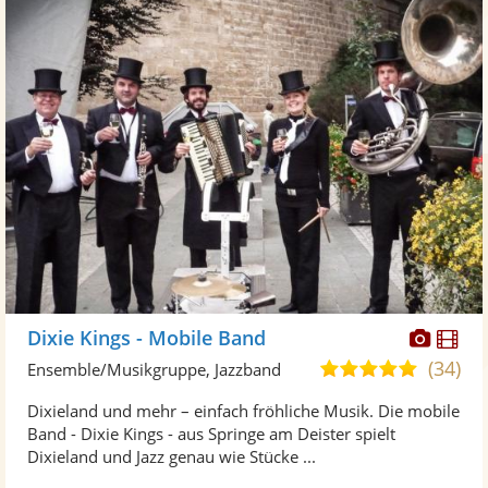
Diese
Di
Dixie Kings - Mobile Band
Künst
Kü
(34)
5,0
Ensemble/Musikgruppe, Jazzband
stellt
ste
von
Dixieland und mehr – einfach fröhliche Musik. Die mobile
Fotos
Vi
5
Band - Dixie Kings - aus Springe am Deister spielt
bereit
ber
Sternen
Dixieland und Jazz genau wie Stücke ...