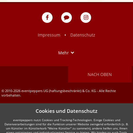
eventpeppers
Blog
eventpeppers
auf
auf
Facebook
Instagram
•
Impressum
Datenschutz
Show
Mehr
NACH OBEN
© 2010-2026 eventpeppers UG (haftungsbeschränkt) & Co. KG - Alle Rechte
vorbehalten.
Cookies und Datenschutz
eventpeppers nutzt Cookies und Tracking-Technologien. Einige Cookies und
Datenverarbeitungen sind für die Funktion unserer Website zwingend erforderlich (z. B.
um Künstler im Künstlerkorb "Meine Künstler" zu sammeln), andere helfen uns, Ihnen
einen optimierten und individualisierten Service zu bieten. Wir binden so auch Tools