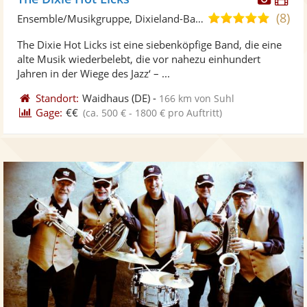
Künst
Kü
(8)
5,0
Ensemble/Musikgruppe, Dixieland-Band
stellt
ste
von
The Dixie Hot Licks ist eine siebenköpfige Band, die eine
Fotos
Vi
5
alte Musik wiederbelebt, die vor nahezu einhundert
bereit
ber
Sternen
Jahren in der Wiege des Jazz‘ – ...
Standort:
Waidhaus
(DE)
-
166 km von Suhl
Gage:
€€
(ca. 500 € - 1800 € pro Auftritt)