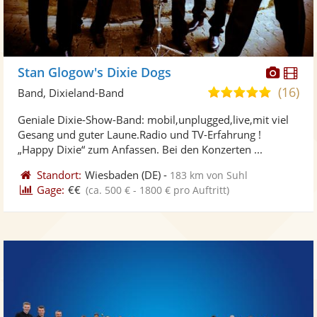
Diese
Di
Stan Glogow's Dixie Dogs
Künst
Kü
(16)
4,9
Band, Dixieland-Band
stellt
ste
von
Geniale Dixie-Show-Band: mobil,unplugged,live,mit viel
Fotos
Vi
5
Gesang und guter Laune.Radio und TV-Erfahrung !
bereit
ber
Sternen
„Happy Dixie“ zum Anfassen. Bei den Konzerten ...
Standort:
Wiesbaden
(DE)
-
183 km von Suhl
Gage:
€€
(ca. 500 € - 1800 € pro Auftritt)