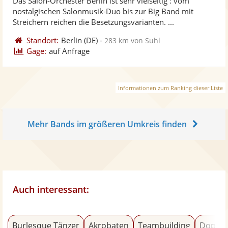
Das Salon-Orchester Berlin ist sehr vielseitig : vom
Fotos
Vi
5
nostalgischen Salonmusik-Duo bis zur Big Band mit
bereit
ber
Sternen
Streichern reichen die Besetzungsvarianten. ...
Standort:
Berlin
(DE)
-
283 km von Suhl
Gage:
auf Anfrage
Informationen zum Ranking dieser Liste
Mehr Bands im größeren Umkreis finden
Auch interessant:
Burlesque Tänzer
Akrobaten
Teambuilding
Doppel