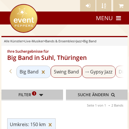
Künstler-
Künstler
Meine
eventpeppers
Login
A-
Künstle
MENU
Z
Alle Künstler
>
Live-Musiker
>
Bands & Ensembles
>
Jazz
>
Big Band
Ihre Suchergebnisse für
Big Band in Suhl, Thüringen
Zurück zu «Jazz»
Kategorie «Big Band» zurücksetzen
Big Band
Swing Band
Gypsy Jazz
Dixi
1
FILTER
SUCHE ÄNDERN
Seite 1 von 1
2 Bands
Umkreis: 150 km zurücksetzen
Umkreis: 150 km