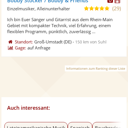
Bobby Stöcker / Bobby & Friends
Künst
Kü
(29)
5,0
Einzelmusiker, Alleinunterhalter
stellt
ste
von
Ich bin Euer Sänger und Gitarrist aus dem Rhein-Main
Fotos
Vi
5
Gebiet mit kompakter Technik, viel Erfahrung, einem
bereit
ber
Sternen
flexiblen Programm, pünktlich, zuverlässig ...
Standort:
Groß-Umstadt
(DE)
-
150 km von Suhl
Gage:
auf Anfrage
Informationen zum Ranking dieser Liste
Auch interessant:
Lateinamerikanische Musik
Spanisch
Bauchredner