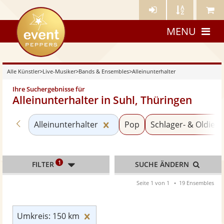
Künstler-
Künstler
Meine
eventpeppers
Login
A-
Künstle
MENU
Z
Alle Künstler
>
Live-Musiker
>
Bands & Ensembles
>
Alleinunterhalter
Ihre Suchergebnisse für
Alleinunterhalter in Suhl, Thüringen
Zurück zu «Bands & Ensembles»
Kategorie «Alleinunterhalter
Alleinunterhalter
Pop
Schlager- & Oldies
1
FILTER
SUCHE ÄNDERN
Seite 1 von 1
19 Ensembles
Umkreis: 150 km zurücksetzen
Umkreis: 150 km