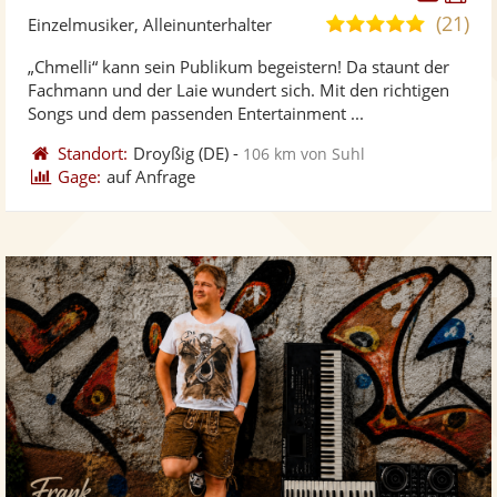
Künst
Kü
(21)
5,0
Einzelmusiker, Alleinunterhalter
stellt
ste
von
„Chmelli“ kann sein Publikum begeistern! Da staunt der
Fotos
Vi
5
Fachmann und der Laie wundert sich. Mit den richtigen
bereit
ber
Sternen
Songs und dem passenden Entertainment ...
Standort:
Droyßig
(DE)
-
106 km von Suhl
Gage:
auf Anfrage