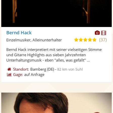
Diese
Di
Bernd Hack
Künst
Kü
(37)
5,0
Einzelmusiker, Alleinunterhalter
stellt
ste
von
Bernd Hack interpretiert mit seiner vielseitigen Stimme
Fotos
Vi
5
und Gitarre Highlights aus sieben Jahrzehnten
bereit
ber
Sternen
Unterhaltungsmusik - eben "alles, was gefällt" ...
Standort:
Bamberg
(DE)
-
82 km von Suhl
Gage:
auf Anfrage