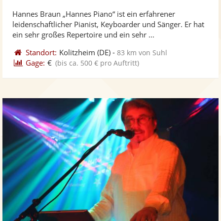
stellt
ste
Hannes Braun „Hannes Piano“ ist ein erfahrener
Fotos
Vi
leidenschaftlicher Pianist, Keyboarder und Sänger. Er hat
bereit
ber
ein sehr großes Repertoire und ein sehr ...
Standort:
Kolitzheim
(DE)
-
83 km von Suhl
Gage:
€
(bis ca. 500 € pro Auftritt)