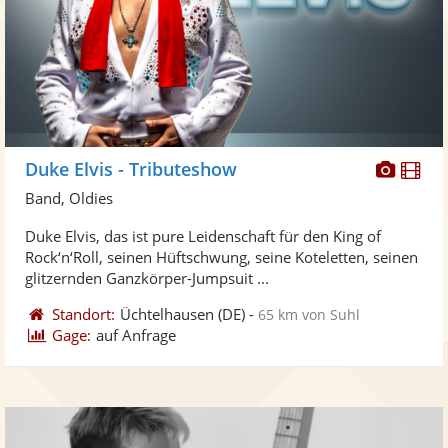
Diese
Di
Duke Elvis - Tributeshow
Künst
Kü
Band, Oldies
stellt
ste
Duke Elvis, das ist pure Leidenschaft für den King of
Fotos
Vi
Rock‘n‘Roll, seinen Hüftschwung, seine Koteletten, seinen
bereit
ber
glitzernden Ganzkörper-Jumpsuit ...
Standort:
Üchtelhausen
(DE)
-
65 km von Suhl
Gage:
auf Anfrage