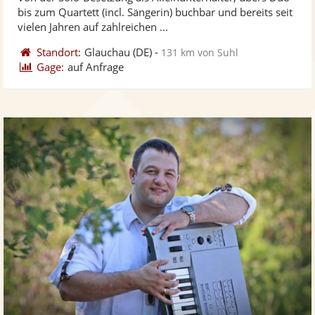
Fotos
Vi
5
bis zum Quartett (incl. Sängerin) buchbar und bereits seit
bereit
ber
Sternen
vielen Jahren auf zahlreichen ...
Standort:
Glauchau
(DE)
-
131 km von Suhl
Gage:
auf Anfrage