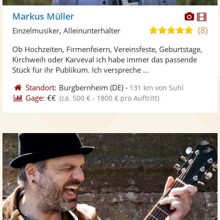
Diese
Di
Markus Müller
Künst
Kü
(8)
4,9
Einzelmusiker, Alleinunterhalter
stellt
ste
von
Ob Hochzeiten, Firmenfeiern, Vereinsfeste, Geburtstage,
Fotos
Vi
5
Kirchweih oder Karveval ich habe immer das passende
bereit
ber
Sternen
Stück für ihr Publikum. Ich verspreche ...
Standort:
Burgbernheim
(DE)
-
131 km von Suhl
Gage:
€€
(ca. 500 € - 1800 € pro Auftritt)