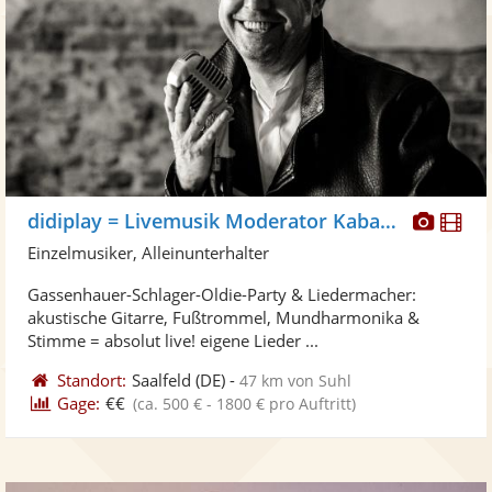
Diese
Di
didiplay = Livemusik Moderator Kabarett
Künst
Kü
Einzelmusiker, Alleinunterhalter
stellt
ste
Gassenhauer-Schlager-Oldie-Party & Liedermacher:
Fotos
Vi
akustische Gitarre, Fußtrommel, Mundharmonika &
bereit
ber
Stimme = absolut live! eigene Lieder ...
Standort:
Saalfeld
(DE)
-
47 km von Suhl
Gage:
€€
(ca. 500 € - 1800 € pro Auftritt)