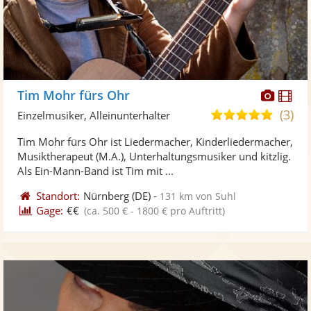
Diese
Di
Tim Mohr fürs Ohr
Künst
Kü
(3)
5,0
Einzelmusiker, Alleinunterhalter
stellt
ste
von
Tim Mohr fürs Ohr ist Liedermacher, Kinderliedermacher,
Fotos
Vi
5
Musiktherapeut (M.A.), Unterhaltungsmusiker und kitzlig.
bereit
ber
Sternen
Als Ein-Mann-Band ist Tim mit ...
Standort:
Nürnberg
(DE)
-
131 km von Suhl
Gage:
€€
(ca. 500 € - 1800 € pro Auftritt)