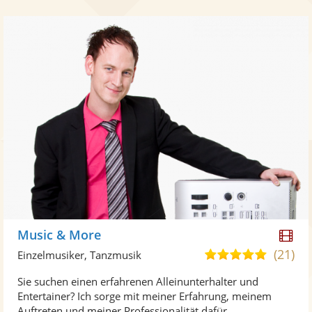
Di
Music & More
Kü
(21)
5,0
Einzelmusiker, Tanzmusik
ste
von
Sie suchen einen erfahrenen Alleinunterhalter und
Vi
5
Entertainer? Ich sorge mit meiner Erfahrung, meinem
ber
Sternen
Auftreten und meiner Professionalität dafür, ...