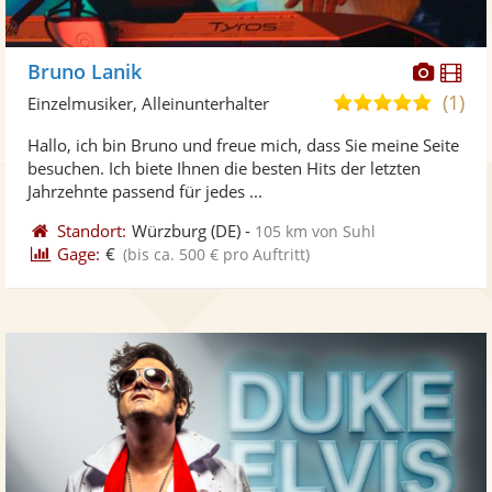
Diese
Di
Bruno Lanik
Künst
Kü
(1)
5,0
Einzelmusiker, Alleinunterhalter
stellt
ste
von
Hallo, ich bin Bruno und freue mich, dass Sie meine Seite
Fotos
Vi
5
besuchen. Ich biete Ihnen die besten Hits der letzten
bereit
ber
Sternen
Jahrzehnte passend für jedes ...
Standort:
Würzburg
(DE)
-
105 km von Suhl
Gage:
€
(bis ca. 500 € pro Auftritt)