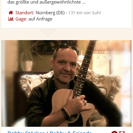
das größte und außergewöhnlichste ...
Standort:
Nürnberg
(DE)
-
131 km von Suhl
Gage:
auf Anfrage
Diese
Di