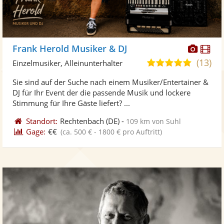
Diese
Di
Frank Herold Musiker & DJ
Künst
Kü
(13)
4,9
Einzelmusiker, Alleinunterhalter
stellt
ste
von
Sie sind auf der Suche nach einem Musiker/Entertainer &
Fotos
Vi
5
DJ für Ihr Event der die passende Musik und lockere
bereit
ber
Sternen
Stimmung für Ihre Gäste liefert? ...
Standort:
Rechtenbach
(DE)
-
109 km von Suhl
Gage:
€€
(ca. 500 € - 1800 € pro Auftritt)