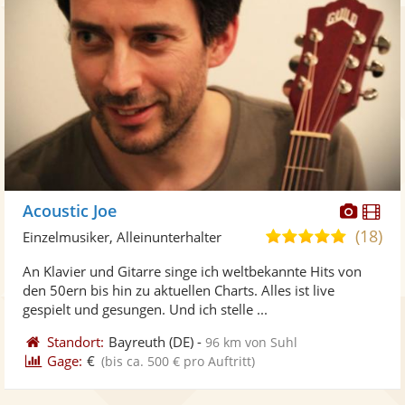
Diese
Di
Acoustic Joe
Künst
Kü
(18)
5,0
Einzelmusiker, Alleinunterhalter
stellt
ste
von
An Klavier und Gitarre singe ich weltbekannte Hits von
Fotos
Vi
5
den 50ern bis hin zu aktuellen Charts. Alles ist live
bereit
ber
Sternen
gespielt und gesungen. Und ich stelle ...
Standort:
Bayreuth
(DE)
-
96 km von Suhl
Gage:
€
(bis ca. 500 € pro Auftritt)