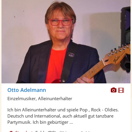
Diese
Di
Otto Adelmann
Künst
Kü
Einzelmusiker, Alleinunterhalter
stellt
ste
Ich bin Alleinunterhalter und spiele Pop , Rock - Oldies.
Fotos
Vi
Deutsch und International, auch aktuell gut tanzbare
bereit
ber
Partymusik. Ich bin gebürtiger ...