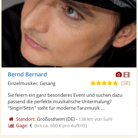
Diese
Di
Bernd Bernard
Künst
Kü
(38)
4,9
Einzelmusiker, Gesang
stellt
ste
von
Sie feiern ein ganz besonderes Event und suchen dazu
Fotos
Vi
5
passend die perfekte musikalische Untermalung?
bereit
ber
Sternen
"Singin’Sittin" steht für moderne Tanzmusik ...
Standort:
Großostheim
(DE)
-
138 km von Suhl
Gage:
€
(bis ca. 500 € pro Auftritt)