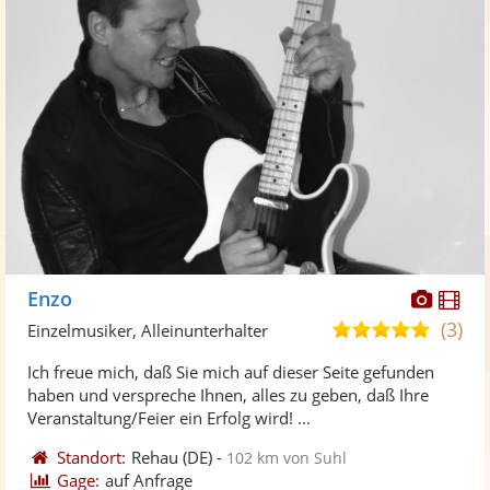
Diese
Di
Enzo
Künst
Kü
(3)
5,0
Einzelmusiker, Alleinunterhalter
stellt
ste
von
Ich freue mich, daß Sie mich auf dieser Seite gefunden
Fotos
Vi
5
haben und verspreche Ihnen, alles zu geben, daß Ihre
bereit
ber
Sternen
Veranstaltung/Feier ein Erfolg wird! ...
Standort:
Rehau
(DE)
-
102 km von Suhl
Gage:
auf Anfrage