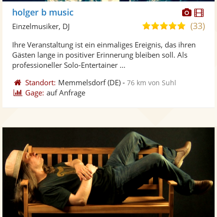
Diese
Di
holger b music
Künst
Kü
(33)
5,0
Einzelmusiker, DJ
stellt
ste
von
Ihre Veranstaltung ist ein einmaliges Ereignis, das ihren
Fotos
Vi
5
Gästen lange in positiver Erinnerung bleiben soll. Als
bereit
ber
Sternen
professioneller Solo-Entertainer ...
Standort:
Memmelsdorf
(DE)
-
76 km von Suhl
Gage:
auf Anfrage