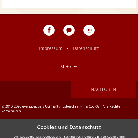
eventpeppers
Blog
eventpeppers
auf
auf
Facebook
Instagram
•
Impressum
Datenschutz
Show
Mehr
NACH OBEN
© 2010-2026 eventpeppers UG (haftungsbeschränkt) & Co. KG - Alle Rechte
vorbehalten.
Cookies und Datenschutz
eventpeppers nutzt Cookies und Tracking-Technologien. Einige Cookies und