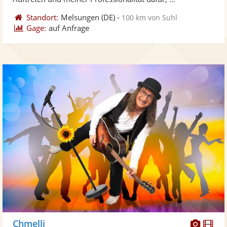
Standort:
Melsungen
(DE)
-
100 km von Suhl
Gage:
auf Anfrage
Diese
Di
Chmelli