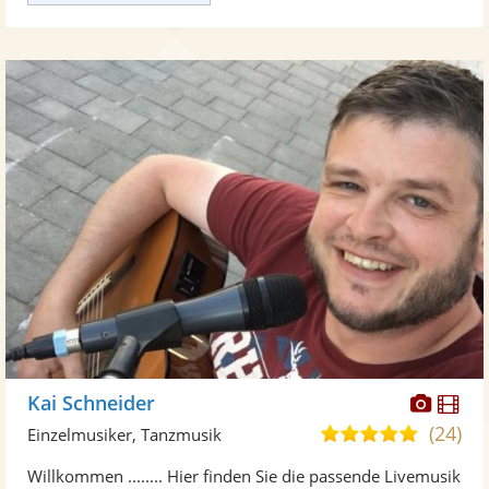
Diese
Di
Kai Schneider
Künst
Kü
(24)
4,8
Einzelmusiker, Tanzmusik
stellt
ste
von
Willkommen ........ Hier finden Sie die passende Livemusik
Fotos
Vi
5