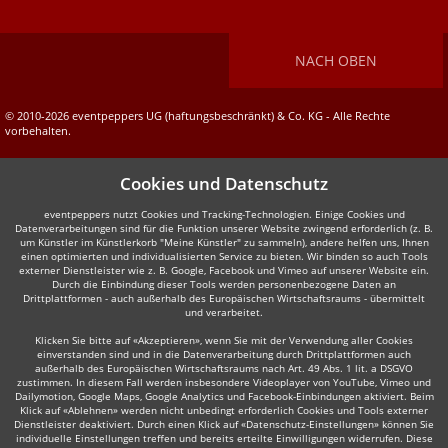
NACH OBEN
© 2010-2026 eventpeppers UG (haftungsbeschränkt) & Co. KG - Alle Rechte
vorbehalten.
Cookies und Datenschutz
eventpeppers nutzt Cookies und Tracking-Technologien. Einige Cookies und
Datenverarbeitungen sind für die Funktion unserer Website zwingend erforderlich (z. B.
um Künstler im Künstlerkorb "Meine Künstler" zu sammeln), andere helfen uns, Ihnen
einen optimierten und individualisierten Service zu bieten. Wir binden so auch Tools
externer Dienstleister wie z. B. Google, Facebook und Vimeo auf unserer Website ein.
Durch die Einbindung dieser Tools werden personenbezogene Daten an
Drittplattformen - auch außerhalb des Europäischen Wirtschaftsraums - übermittelt
und verarbeitet.
Klicken Sie bitte auf «Akzeptieren», wenn Sie mit der Verwendung aller Cookies
einverstanden sind und in die Datenverarbeitung durch Drittplattformen auch
außerhalb des Europäischen Wirtschaftsraums nach Art. 49 Abs. 1 lit. a DSGVO
zustimmen. In diesem Fall werden insbesondere Videoplayer von YouTube, Vimeo und
Dailymotion, Google Maps, Google Analytics und Facebook-Einbindungen aktiviert. Beim
Klick auf «Ablehnen» werden nicht unbedingt erforderlich Cookies und Tools externer
Dienstleister deaktiviert. Durch einen Klick auf «Datenschutz-Einstellungen» können Sie
individuelle Einstellungen treffen und bereits erteilte Einwilligungen widerrufen. Diese