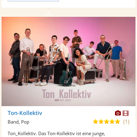
Diese
Di
Ton-Kollektiv
Künst
Kü
(1)
5,0
Band, Pop
stellt
ste
von
Ton_Kollektiv. Das Ton-Kollektiv ist eine junge,
Fotos
Vi
5