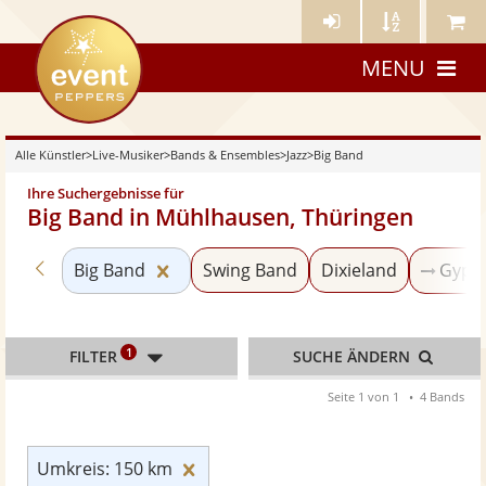
Künstler-
Künstler
Meine
eventpeppers
Login
A-
Künstle
MENU
Z
Alle Künstler
>
Live-Musiker
>
Bands & Ensembles
>
Jazz
>
Big Band
Ihre Suchergebnisse für
Big Band in Mühlhausen, Thüringen
Zurück zu «Jazz»
Kategorie «Big Band» zurücksetzen
Big Band
Swing Band
Dixieland
Gypsy
1
FILTER
SUCHE ÄNDERN
Seite 1 von 1
4 Bands
Umkreis: 150 km zurücksetzen
Umkreis: 150 km