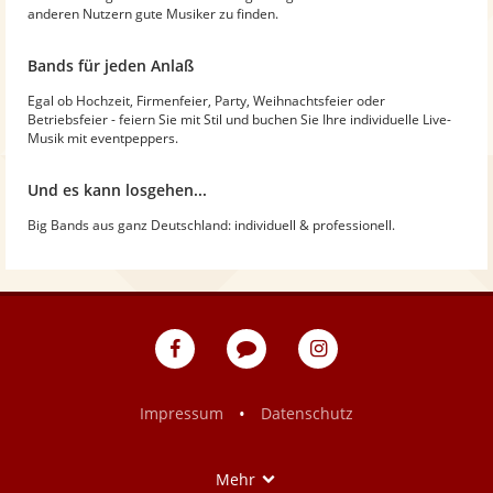
anderen Nutzern gute Musiker zu finden.
Bands für jeden Anlaß
Egal ob Hochzeit, Firmenfeier, Party, Weihnachtsfeier oder
Betriebsfeier - feiern Sie mit Stil und buchen Sie Ihre individuelle Live-
Musik mit eventpeppers.
Und es kann losgehen...
Big Bands aus ganz Deutschland: individuell & professionell.
eventpeppers
Blog
eventpeppers
auf
auf
Facebook
Instagram
•
Impressum
Datenschutz
Show
Mehr