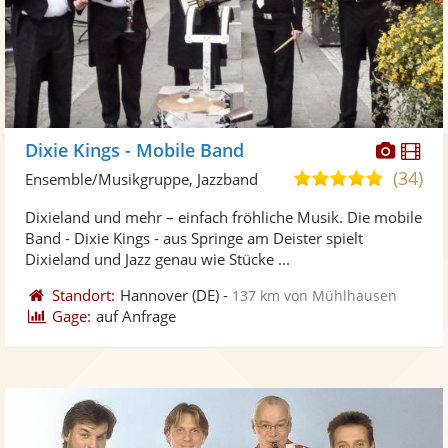
Diese
Di
Dixie Kings - Mobile Band
Künst
Kü
(34)
5,0
Ensemble/Musikgruppe, Jazzband
stellt
ste
von
Dixieland und mehr – einfach fröhliche Musik. Die mobile
Fotos
Vi
5
Band - Dixie Kings - aus Springe am Deister spielt
bereit
ber
Sternen
Dixieland und Jazz genau wie Stücke ...
Standort:
Hannover
(DE)
-
137 km von Mühlhausen
Gage:
auf Anfrage