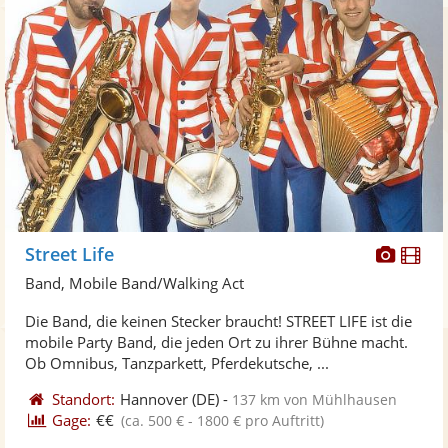
Diese
Di
Street Life
Künst
Kü
Band, Mobile Band/Walking Act
stellt
ste
Die Band, die keinen Stecker braucht! STREET LIFE ist die
Fotos
Vi
mobile Party Band, die jeden Ort zu ihrer Bühne macht.
bereit
ber
Ob Omnibus, Tanzparkett, Pferdekutsche, ...
Standort:
Hannover
(DE)
-
137 km von Mühlhausen
Gage:
€€
(ca. 500 € - 1800 € pro Auftritt)