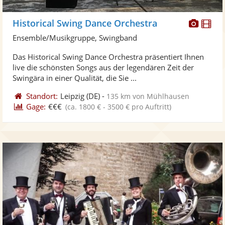
Diese
Di
Historical Swing Dance Orchestra
Künst
Kü
Ensemble/Musikgruppe, Swingband
stellt
ste
Das Historical Swing Dance Orchestra präsentiert Ihnen
Fotos
Vi
live die schönsten Songs aus der legendären Zeit der
bereit
ber
Swingära in einer Qualität, die Sie ...
Standort:
Leipzig
(DE)
-
135 km von Mühlhausen
Gage:
€€€
(ca. 1800 € - 3500 € pro Auftritt)