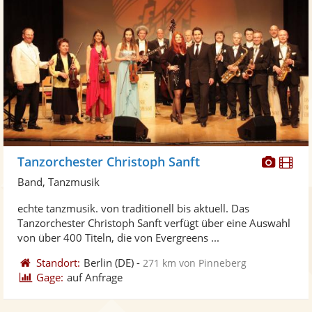
Diese
Di
Tanzorchester Christoph Sanft
Künst
Kü
Band, Tanzmusik
stellt
ste
echte tanzmusik. von traditionell bis aktuell. Das
Fotos
Vi
Tanzorchester Christoph Sanft verfügt über eine Auswahl
bereit
ber
von über 400 Titeln, die von Evergreens ...
Standort:
Berlin
(DE)
-
271 km von Pinneberg
Gage:
auf Anfrage