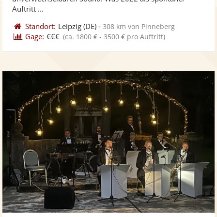
Auftritt ...
Standort:
Leipzig
(DE)
-
308 km von Pinneberg
Gage:
€€€
(ca. 1800 € - 3500 € pro Auftritt)