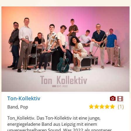
Diese
Di
Ton-Kollektiv
Künst
Kü
(1)
5,0
Band, Pop
stellt
ste
von
Ton_Kollektiv. Das Ton-Kollektiv ist eine junge,
Fotos
Vi
5
energiegeladene Band aus Leipzig mit einem
bereit
ber
Sternen
unverwechselbaren Sound. Was 2022 als spontaner