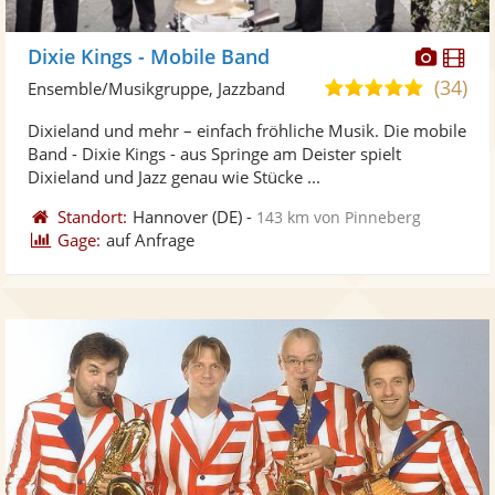
Diese
Di
Dixie Kings - Mobile Band
Künst
Kü
(34)
5,0
Ensemble/Musikgruppe, Jazzband
stellt
ste
von
Dixieland und mehr – einfach fröhliche Musik. Die mobile
Fotos
Vi
5
Band - Dixie Kings - aus Springe am Deister spielt
bereit
ber
Sternen
Dixieland und Jazz genau wie Stücke ...
Standort:
Hannover
(DE)
-
143 km von Pinneberg
Gage:
auf Anfrage