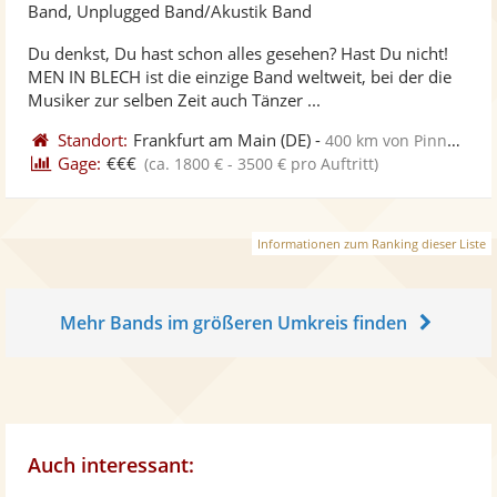
Künst
Kü
Band, Unplugged Band/Akustik Band
stellt
ste
Du denkst, Du hast schon alles gesehen? Hast Du nicht!
Fotos
Vi
MEN IN BLECH ist die einzige Band weltweit, bei der die
bereit
ber
Musiker zur selben Zeit auch Tänzer ...
Standort:
Frankfurt am Main
(DE)
-
400 km von Pinneberg
Gage:
€€€
(ca. 1800 € - 3500 € pro Auftritt)
Informationen zum Ranking dieser Liste
Mehr Bands im größeren Umkreis finden
Auch interessant: