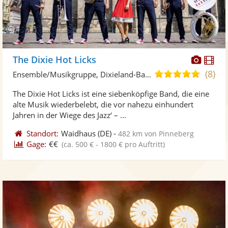
Diese
Di
The Dixie Hot Licks
Künst
Kü
(8)
5,0
Ensemble/Musikgruppe, Dixieland-Band
stellt
ste
von
The Dixie Hot Licks ist eine siebenköpfige Band, die eine
Fotos
Vi
5
alte Musik wiederbelebt, die vor nahezu einhundert
bereit
ber
Sternen
Jahren in der Wiege des Jazz‘ – ...
Standort:
Waidhaus
(DE)
-
482 km von Pinneberg
Gage:
€€
(ca. 500 € - 1800 € pro Auftritt)