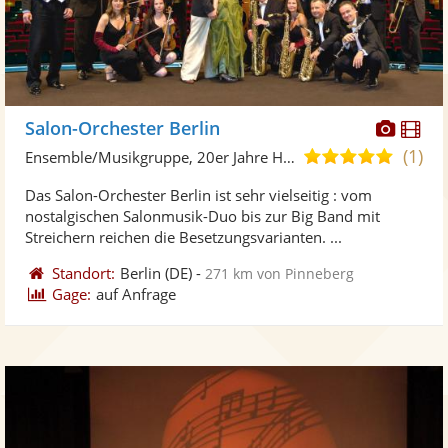
Diese
Di
Salon-Orchester Berlin
Künst
Kü
(1)
4,8
Ensemble/Musikgruppe, 20er Jahre Hits
stellt
ste
von
Das Salon-Orchester Berlin ist sehr vielseitig : vom
Fotos
Vi
5
nostalgischen Salonmusik-Duo bis zur Big Band mit
bereit
ber
Sternen
Streichern reichen die Besetzungsvarianten. ...
Standort:
Berlin
(DE)
-
271 km von Pinneberg
Gage:
auf Anfrage