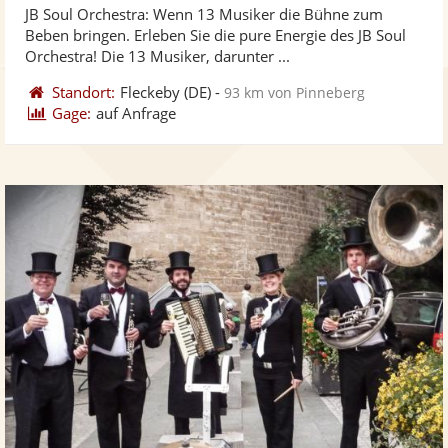
JB Soul Orchestra: Wenn 13 Musiker die Bühne zum
Fotos
Vi
5
Beben bringen. Erleben Sie die pure Energie des JB Soul
bereit
ber
Sternen
Orchestra! Die 13 Musiker, darunter ...
Standort:
Fleckeby
(DE)
-
93 km von Pinneberg
Gage:
auf Anfrage