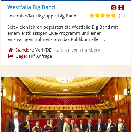
Diese
Di
Westfalia Big Band
Künst
Kü
(1)
5,0
Ensemble/Musikgruppe, Big Band
stellt
ste
von
Seit vielen Jahren begeistert die Westfalia Big Band mit
Fotos
Vi
5
einem erstklassigen Live-Programm und einer
bereit
ber
Sternen
einzigartigen Bühnenshow das Publikum aller ...
Standort:
Verl
(DE)
-
215 km von Pinneberg
Gage:
auf Anfrage