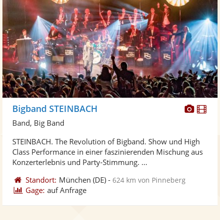
Diese
Di
Bigband STEINBACH
Künst
Kü
Band, Big Band
stellt
ste
STEINBACH. The Revolution of Bigband. Show und High
Fotos
Vi
Class Performance in einer faszinierenden Mischung aus
bereit
ber
Konzerterlebnis und Party-Stimmung. ...
Standort:
München
(DE)
-
624 km von Pinneberg
Gage:
auf Anfrage