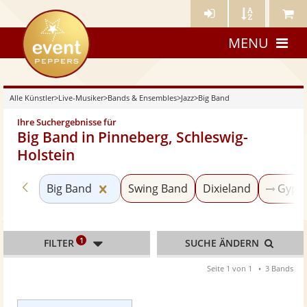
Künstler-
Künstler
Meine
eventpeppers
Login
A-
Künstle
MENU
Z
Alle Künstler
>
Live-Musiker
>
Bands & Ensembles
>
Jazz
>
Big Band
Ihre Suchergebnisse für
Big Band in Pinneberg, Schleswig-
Holstein
Zurück zu «Jazz»
Kategorie «Big Band» zurücksetzen
Big Band
Swing Band
Dixieland
Gypsy
1
FILTER
SUCHE ÄNDERN
Seite 1 von 1
3 Bands