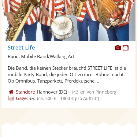
Diese
Di
Street Life
Künst
Kü
Band, Mobile Band/Walking Act
stellt
ste
Die Band, die keinen Stecker braucht! STREET LIFE ist die
Fotos
Vi
mobile Party Band, die jeden Ort zu ihrer Bühne macht.
bereit
ber
Ob Omnibus, Tanzparkett, Pferdekutsche, ...
Standort:
Hannover
(DE)
-
143 km von Pinneberg
Gage:
€€
(ca. 500 € - 1800 € pro Auftritt)