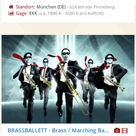
Standort:
München
(DE)
-
624 km von Pinneberg
Gage:
€€€
(ca. 1800 € - 3500 € pro Auftritt)
Diese
Di
BRASSBALLETT - Brass / Marching Band/ Walkact, Blaskapelle