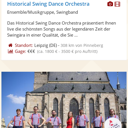
Diese
Di
Historical Swing Dance Orchestra
Künst
Kü
Ensemble/Musikgruppe, Swingband
stellt
ste
Das Historical Swing Dance Orchestra präsentiert Ihnen
Fotos
Vi
live die schönsten Songs aus der legendären Zeit der
bereit
ber
Swingära in einer Qualität, die Sie ...
Standort:
Leipzig
(DE)
-
308 km von Pinneberg
Gage:
€€€
(ca. 1800 € - 3500 € pro Auftritt)