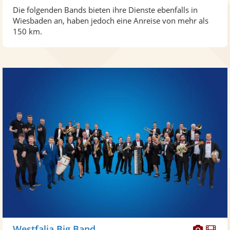
Die folgenden Bands bieten ihre Dienste ebenfalls in
Wiesbaden an, haben jedoch eine Anreise von mehr als
150 km.
Diese
Di
Westfalia Big Band