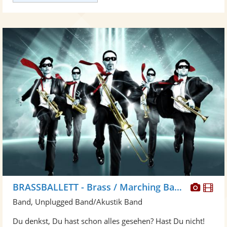
Diese
Di
BRASSBALLETT - Brass / Marching Band/ Walkact, Blaskapelle
Künst
Kü
Band, Unplugged Band/Akustik Band
stellt
ste
Du denkst, Du hast schon alles gesehen? Hast Du nicht!
Fotos
Vi