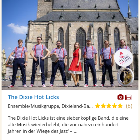
Diese
Di
The Dixie Hot Licks
Künst
Kü
(8)
5,0
Ensemble/Musikgruppe, Dixieland-Band
stellt
ste
von
The Dixie Hot Licks ist eine siebenköpfige Band, die eine
Fotos
Vi
5
alte Musik wiederbelebt, die vor nahezu einhundert
bereit
ber
Sternen
Jahren in der Wiege des Jazz‘ – ...