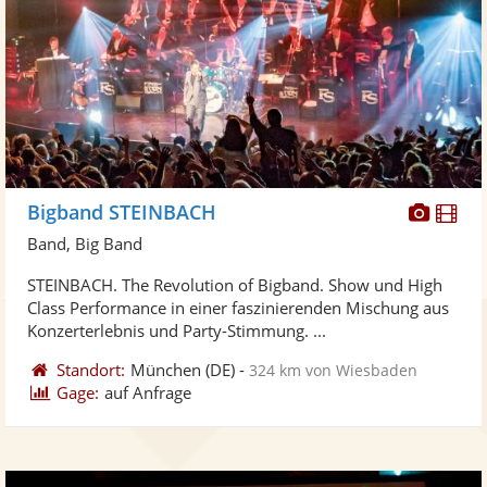
Diese
Di
Bigband STEINBACH
Künst
Kü
Band, Big Band
stellt
ste
STEINBACH. The Revolution of Bigband. Show und High
Fotos
Vi
Class Performance in einer faszinierenden Mischung aus
bereit
ber
Konzerterlebnis und Party-Stimmung. ...
Standort:
München
(DE)
-
324 km von Wiesbaden
Gage:
auf Anfrage