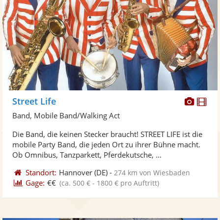
Diese
Di
Street Life
Künst
Kü
Band, Mobile Band/Walking Act
stellt
ste
Die Band, die keinen Stecker braucht! STREET LIFE ist die
Fotos
Vi
mobile Party Band, die jeden Ort zu ihrer Bühne macht.
bereit
ber
Ob Omnibus, Tanzparkett, Pferdekutsche, ...
Standort:
Hannover
(DE)
-
274 km von Wiesbaden
Gage:
€€
(ca. 500 € - 1800 € pro Auftritt)