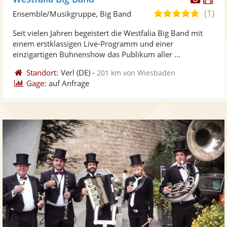
Künst
Kü
(1)
5,0
Ensemble/Musikgruppe, Big Band
stellt
ste
von
Seit vielen Jahren begeistert die Westfalia Big Band mit
Fotos
Vi
5
einem erstklassigen Live-Programm und einer
bereit
ber
Sternen
einzigartigen Bühnenshow das Publikum aller ...
Standort:
Verl
(DE)
-
201 km von Wiesbaden
Gage:
auf Anfrage