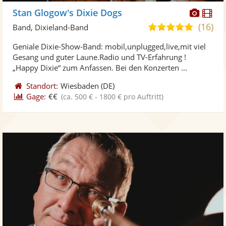
Diese
Di
Stan Glogow's Dixie Dogs
Künst
Kü
(16)
4,9
Band, Dixieland-Band
stellt
ste
von
Geniale Dixie-Show-Band: mobil,unplugged,live,mit viel
Fotos
Vi
5
Gesang und guter Laune.Radio und TV-Erfahrung !
bereit
ber
Sternen
„Happy Dixie“ zum Anfassen. Bei den Konzerten ...
Standort:
Wiesbaden
(DE)
Gage:
€€
(ca. 500 € - 1800 € pro Auftritt)