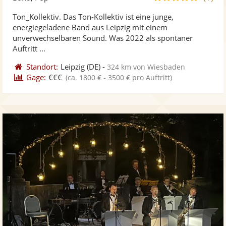
stellt
ste
von
Ton_Kollektiv. Das Ton-Kollektiv ist eine junge,
Fotos
Vi
5
energiegeladene Band aus Leipzig mit einem
bereit
ber
Sternen
unverwechselbaren Sound. Was 2022 als spontaner
Auftritt ...
Standort:
Leipzig
(DE)
-
324 km von Wiesbaden
Gage:
€€€
(ca. 1800 € - 3500 € pro Auftritt)