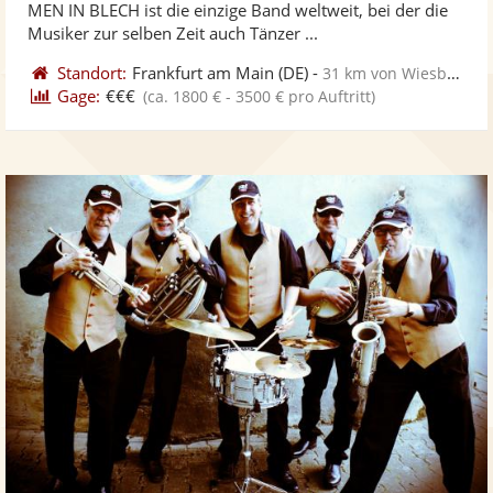
MEN IN BLECH ist die einzige Band weltweit, bei der die
bereit
ber
Musiker zur selben Zeit auch Tänzer ...
Standort:
Frankfurt am Main
(DE)
-
31 km von Wiesbaden
Gage:
€€€
(ca. 1800 € - 3500 € pro Auftritt)