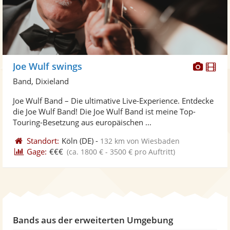
Diese
Di
Joe Wulf swings
Künst
Kü
Band, Dixieland
stellt
ste
Joe Wulf Band – Die ultimative Live-Experience. Entdecke
Fotos
Vi
die Joe Wulf Band! Die Joe Wulf Band ist meine Top-
bereit
ber
Touring-Besetzung aus europäischen ...
Standort:
Köln
(DE)
-
132 km von Wiesbaden
Gage:
€€€
(ca. 1800 € - 3500 € pro Auftritt)
Bands aus der erweiterten Umgebung