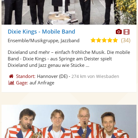
Diese
Di
Dixie Kings - Mobile Band
Künst
Kü
(34)
5,0
Ensemble/Musikgruppe, Jazzband
stellt
ste
von
Dixieland und mehr – einfach fröhliche Musik. Die mobile
Fotos
Vi
5
Band - Dixie Kings - aus Springe am Deister spielt
bereit
ber
Sternen
Dixieland und Jazz genau wie Stücke ...
Standort:
Hannover
(DE)
-
274 km von Wiesbaden
Gage:
auf Anfrage