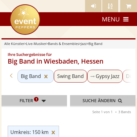
Künstler-
Künstler
Meine
eventpeppers
Login
A-
Künstle
MENU
Z
Alle Künstler
>
Live-Musiker
>
Bands & Ensembles
>
Jazz
>
Big Band
Ihre Suchergebnisse für
Big Band in Wiesbaden, Hessen
Zurück zu «Jazz»
Kategorie «Big Band» zurücksetzen
Big Band
Swing Band
Gypsy Jazz
Dixi
1
FILTER
SUCHE ÄNDERN
Seite 1 von 1
3 Bands
Umkreis: 150 km zurücksetzen
Umkreis: 150 km