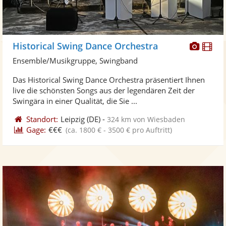
Diese
Di
Historical Swing Dance Orchestra
Künst
Kü
Ensemble/Musikgruppe, Swingband
stellt
ste
Das Historical Swing Dance Orchestra präsentiert Ihnen
Fotos
Vi
live die schönsten Songs aus der legendären Zeit der
bereit
ber
Swingära in einer Qualität, die Sie ...
Standort:
Leipzig
(DE)
-
324 km von Wiesbaden
Gage:
€€€
(ca. 1800 € - 3500 € pro Auftritt)