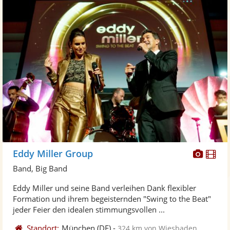
Diese
Di
Eddy Miller Group
Künst
Kü
Band, Big Band
stellt
ste
Eddy Miller und seine Band verleihen Dank flexibler
Fotos
Vi
Formation und ihrem begeisternden "Swing to the Beat"
bereit
ber
jeder Feier den idealen stimmungsvollen ...
Standort:
München
(DE)
-
324 km von Wiesbaden