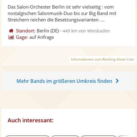
stellt
ste
von
Das Salon-Orchester Berlin ist sehr vielseitig : vom
Fotos
Vi
5
nostalgischen Salonmusik-Duo bis zur Big Band mit
bereit
ber
Sternen
Streichern reichen die Besetzungsvarianten. ...
Standort:
Berlin
(DE)
-
449 km von Wiesbaden
Gage:
auf Anfrage
Informationen zum Ranking dieser Liste
Mehr Bands im größeren Umkreis finden
Auch interessant: