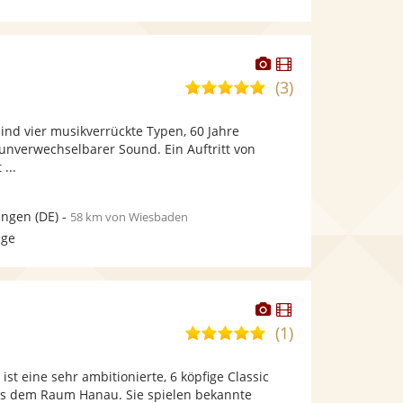
Dieser
Dieser
Künstler
Künstler
(3)
5,0
stellt
stellt
von
Fotos
Videos
sind vier musikverrückte Typen, 60 Jahre
5
bereit.
bereit.
unverwechselbarer Sound. Ein Auftritt von
Sternen
...
ingen
(DE)
-
58 km von Wiesbaden
age
Dieser
Dieser
Künstler
Künstler
(1)
5,0
stellt
stellt
von
Fotos
Videos
st eine sehr ambitionierte, 6 köpfige Classic
5
bereit.
bereit.
us dem Raum Hanau. Sie spielen bekannte
Sternen