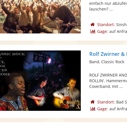
einfach nur abzufe
lauschen? ...
Standort:
Sins
Gage:
auf Anfr
Rolf Zwirner & 
Band, Classic Rock
ROLF ZWIRNER AND
ROLLIN'. Hammermäß
Coverband, mit ...
Standort:
Bad 
Gage:
auf Anfr