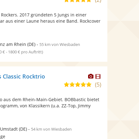
stellt
stellt
von
Fotos
Videos
y Rockers. 2017 gründeten 5 Jungs in einer
5
bereit.
bereit.
bar aus einer Laune heraus eine Band. Rockcover
Sternen
nz am Rhein
(DE)
-
55 km von Wiesbaden
0 € - 1800 € pro Auftritt)
Dieser
Dieser
 Classic Rocktrio
Künstler
Künstler
(5)
5,0
stellt
stellt
von
Fotos
Videos
io aus dem Rhein-Main-Gebiet. BOBbastic bietet
5
bereit.
bereit.
gramm, von Klassikern (u.a. ZZ-Top, Jimmy
Sternen
.
-Umstadt
(DE)
-
54 km von Wiesbaden
age