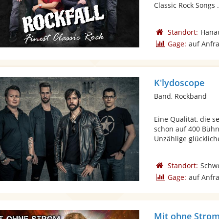
Classic Rock Songs .
Standort:
Hana
Gage:
auf Anfr
K'lydoscope
Band, Rockband
Eine Qualität, die 
schon auf 400 Bühn
Unzählige glückliche
Standort:
Schw
Gage:
auf Anfr
Mit ohne Stro