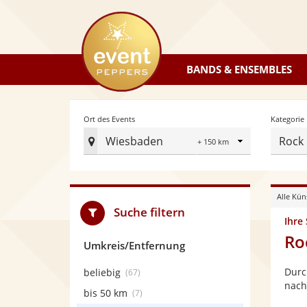
eventpeppers
BANDS & ENSEMBLES
Radius
Ort des Events
Kategorie
Wiesbaden
Rock
Ort
des
Events
Alle Kün
festlegen
Suche filtern
Ihre
Ro
Umkreis/Entfernung
Durc
beliebig
(67)
nach
bis 50 km
(7)