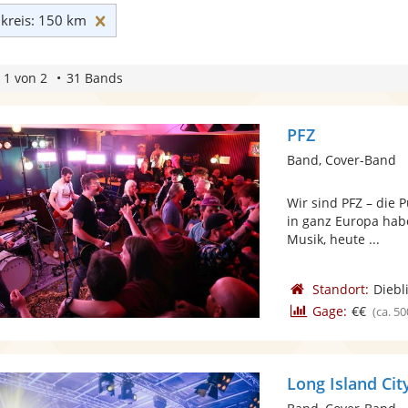
Umkreis: 150 km zurücksetzen
reis: 150 km
 1 von 2
31 Bands
PFZ
Band, Cover-Band
Wir sind PFZ – die
in ganz Europa habe
Musik, heute ...
Standort:
Diebl
Gage:
€€
(ca. 50
Long Island Cit