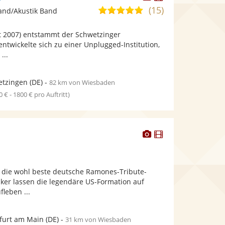
Künstler
Künstler
(15)
4,9
and/Akustik Band
stellt
stellt
von
Fotos
Videos
it 2007) entstammt der Schwetzinger
5
bereit.
bereit.
twickelte sich zu einer Unplugged-Institution,
Sternen
...
etzingen
(DE)
-
82 km von Wiesbaden
0 € - 1800 € pro Auftritt)
Dieser
Dieser
Künstler
Künstler
stellt
stellt
Fotos
Videos
 die wohl beste deutsche Ramones-Tribute-
bereit.
bereit.
iker lassen die legendäre US-Formation auf
fleben ...
furt am Main
(DE)
-
31 km von Wiesbaden