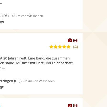
..
u
(DE)
-
48 km von Wiesbaden
age
Dieser
Dieser
Künstler
Künstler
(4)
5,0
stellt
stellt
von
Fotos
Videos
seit 20 Jahren reift. Eine Band, die zusammen
5
bereit.
bereit.
en stand. Musiker mit Herz und Leidenschaft.
Sternen
 ...
etzingen
(DE)
-
82 km von Wiesbaden
age
Dieser
Dieser
m