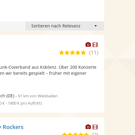
Dieser
Dieser
Künstler
Künstler
(11)
5,0
stellt
stellt
von
Fotos
Videos
 Punk-Coverband aus Koblenz. Über 200 Konzerte
5
bereit.
bereit.
n wir bereits gespielt – früher mit eigener
Sternen
ich
(DE)
-
61 km von Wiesbaden
0 € - 1800 € pro Auftritt)
Dieser
Dieser
y Rockers
Künstler
Künstler
(2)
5,0