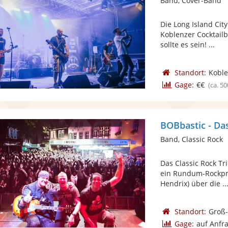
Band, Cover-Band
Die Long Island Cit
Koblenzer Cocktail
sollte es sein! ...
Standort:
Koble
Gage:
€€
(ca. 50
BOBbastic - Das
Band, Classic Rock
Das Classic Rock Tr
ein Rundum-Rockpro
Hendrix) über die ..
Standort:
Groß
Gage:
auf Anfr