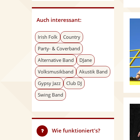
Auch interessant:
Irish Folk
Country
Party- & Coverband
Alternative Band
DJane
Volksmusikband
Akustik Band
Gypsy Jazz
Club DJ
Swing Band
Wie funktioniert's?