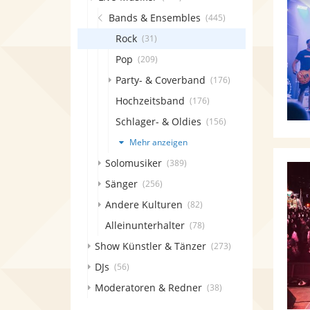
Bands & Ensembles
(445)
Rock
(31)
Pop
(209)
Party- & Coverband
(176)
Hochzeitsband
(176)
Schlager- & Oldies
(156)
Mehr anzeigen
Solomusiker
(389)
Sänger
(256)
Andere Kulturen
(82)
Alleinunterhalter
(78)
Show Künstler & Tänzer
(273)
DJs
(56)
Moderatoren & Redner
(38)