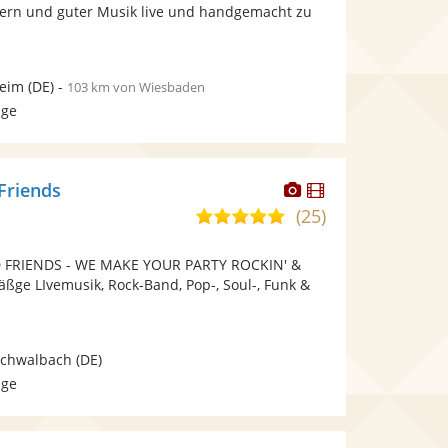
bereit.
bereit.
iern und guter Musik live und handgemacht zu
Sternen
heim
(DE)
-
103 km von Wiesbaden
age
Dieser
Dieser
Friends
Künstler
Künstler
(25)
5,0
stellt
stellt
von
Fotos
Videos
 FRIENDS - WE MAKE YOUR PARTY ROCKIN' &
5
bereit.
bereit.
ge LIvemusik, Rock-Band, Pop-, Soul-, Funk &
Sternen
Schwalbach
(DE)
age