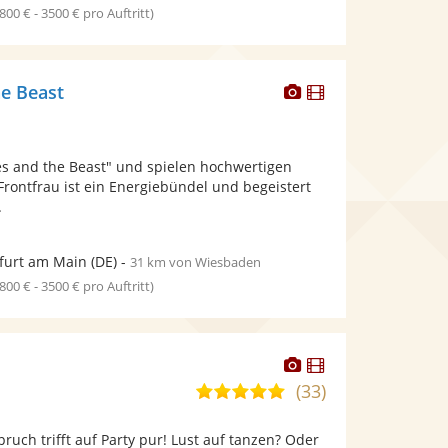
1800 € - 3500 € pro Auftritt)
Dieser
Dieser
he Beast
Künstler
Künstler
stellt
stellt
Fotos
Videos
es and the Beast" und spielen hochwertigen
bereit.
bereit.
Frontfrau ist ein Energiebündel und begeistert
.
furt am Main
(DE)
-
31 km von Wiesbaden
1800 € - 3500 € pro Auftritt)
Dieser
Dieser
Künstler
Künstler
(33)
5,0
stellt
stellt
von
Fotos
Videos
ruch trifft auf Party pur! Lust auf tanzen? Oder
5