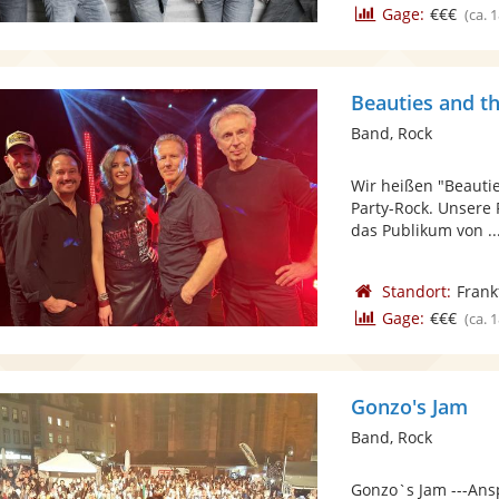
Gage:
€€€
(ca. 
Beauties and t
Band, Rock
Wir heißen "Beauti
Party-Rock. Unsere 
das Publikum von ..
Standort:
Frank
Gage:
€€€
(ca. 
Gonzo's Jam
Band, Rock
Gonzo`s Jam ---Ansp