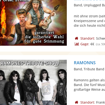
Band, Unplugged B
mit ohne strom (se
Kneipenszene und en
die sich heute nicht 
Standort:
Schw
Gage:
€€
(ca. 50
RAMONNS
Band, Tribute Band
Ramonns gelten als
Band. Die fünf Mus
großartige Weise au
Standort:
Frank