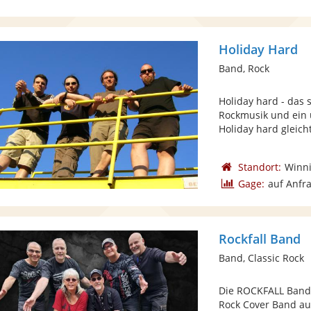
Holiday Hard
Band, Rock
Holiday hard - das 
Rockmusik und ein 
Holiday hard gleicht 
Standort:
Winn
Gage:
auf Anfr
Rockfall Band
Band, Classic Rock
Die ROCKFALL Band i
Rock Cover Band a