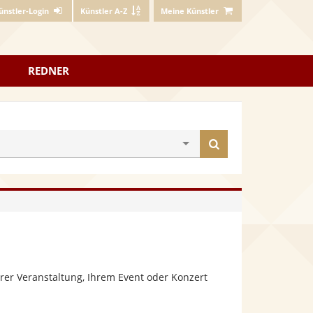
ünstler-Login
Künstler A-Z
Meine Künstler
REDNER
Künstler
finden
rer Veranstaltung, Ihrem Event oder Konzert