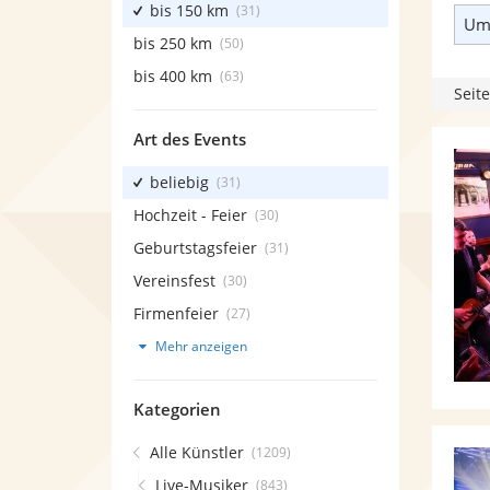
bis 150 km
(31)
Umk
bis 250 km
(50)
bis 400 km
(63)
Seite
Art des Events
beliebig
(31)
Hochzeit - Feier
(30)
Geburtstagsfeier
(31)
Vereinsfest
(30)
Firmenfeier
(27)
Mehr anzeigen
Kategorien
Alle Künstler
(1209)
Live-Musiker
(843)