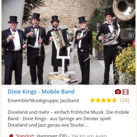
Diese
Di
Dixie Kings - Mobile Band
Künst
Kü
(34)
5,0
Ensemble/Musikgruppe, Jazzband
stellt
ste
von
Dixieland und mehr – einfach fröhliche Musik. Die mobile
Fotos
Vi
5
Band - Dixie Kings - aus Springe am Deister spielt
bereit
ber
Sternen
Dixieland und Jazz genau wie Stücke ...
Standort:
Hannover
(DE)
-
394 km von Aalen