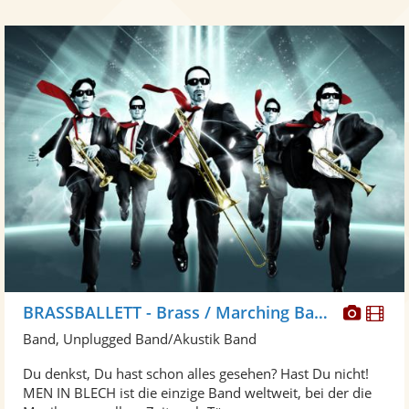
Diese
Di
BRASSBALLETT - Brass / Marching Band/ Walkact, Blaskapelle
Künst
Kü
Band, Unplugged Band/Akustik Band
stellt
ste
Du denkst, Du hast schon alles gesehen? Hast Du nicht!
Fotos
Vi
MEN IN BLECH ist die einzige Band weltweit, bei der die
bereit
ber