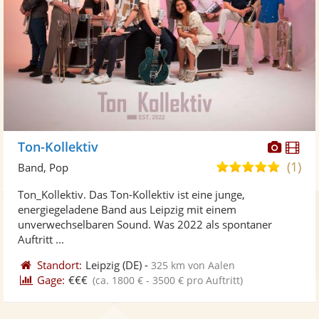
Diese
Di
Ton-Kollektiv
Künst
Kü
(1)
5,0
Band, Pop
stellt
ste
von
Ton_Kollektiv. Das Ton-Kollektiv ist eine junge,
Fotos
Vi
5
energiegeladene Band aus Leipzig mit einem
bereit
ber
Sternen
unverwechselbaren Sound. Was 2022 als spontaner
Auftritt ...
Standort:
Leipzig
(DE)
-
325 km von Aalen
Gage:
€€€
(ca. 1800 € - 3500 € pro Auftritt)