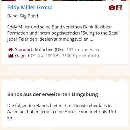
Diese
Di
Eddy Miller Group
Künst
Kü
Band, Big Band
stellt
ste
Eddy Miller und seine Band verleihen Dank flexibler
Fotos
Vi
Formation und ihrem begeisternden "Swing to the Beat"
bereit
ber
jeder Feier den idealen stimmungsvollen ...
Standort:
München
(DE)
-
133 km von Aalen
Gage:
€€€
(ca. 1800 € - 3500 € pro Auftritt)
Bands aus der erweiterten Umgebung
Die folgenden Bands bieten ihre Dienste ebenfalls in
Aalen an, haben jedoch eine Anreise von mehr als 150
km.