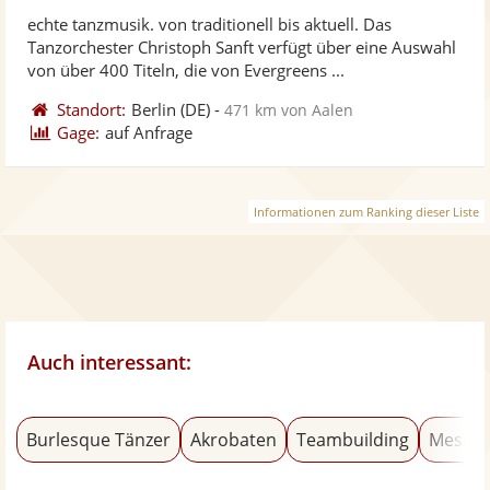
stellt
ste
echte tanzmusik. von traditionell bis aktuell. Das
Fotos
Vi
Tanzorchester Christoph Sanft verfügt über eine Auswahl
bereit
ber
von über 400 Titeln, die von Evergreens ...
Standort:
Berlin
(DE)
-
471 km von Aalen
Gage:
auf Anfrage
Informationen zum Ranking dieser Liste
Auch interessant:
Burlesque Tänzer
Akrobaten
Teambuilding
Messer