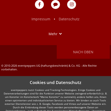
eventpeppers
Blog
eventpeppers
auf
auf
Facebook
Instagram
•
Impressum
Datenschutz
Show
Mehr
NACH OBEN
© 2010-2026 eventpeppers UG (haftungsbeschränkt) & Co. KG - Alle Rechte
vorbehalten.
Cookies und Datenschutz
eventpeppers nutzt Cookies und Tracking-Technologien. Einige Cookies und
Datenverarbeitungen sind für die Funktion unserer Website zwingend erforderlich (z. B.
um Künstler im Künstlerkorb "Meine Künstler" zu sammeln), andere helfen uns, Ihnen
einen optimierten und individualisierten Service zu bieten. Wir binden so auch Tools
externer Dienstleister wie z. B. Google, Facebook und Vimeo auf unserer Website ein.
Durch die Einbindung dieser Tools werden personenbezogene Daten an
Drittplattformen - auch außerhalb des Europäischen Wirtschaftsraums - übermittelt