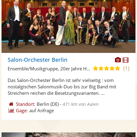
Diese
Di
Salon-Orchester Berlin
Künst
Kü
(1)
4,8
Ensemble/Musikgruppe, 20er Jahre Hits
stellt
ste
von
Das Salon-Orchester Berlin ist sehr vielseitig : vom
Fotos
Vi
5
nostalgischen Salonmusik-Duo bis zur Big Band mit
bereit
ber
Sternen
Streichern reichen die Besetzungsvarianten. ...
Standort:
Berlin
(DE)
-
471 km von Aalen
Gage:
auf Anfrage