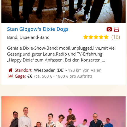
Diese
Di
Stan Glogow's Dixie Dogs
Künst
Kü
(16)
4,9
Band, Dixieland-Band
stellt
ste
von
Geniale Dixie-Show-Band: mobil,unplugged,live,mit viel
Fotos
Vi
5
Gesang und guter Laune.Radio und TV-Erfahrung !
bereit
ber
Sternen
„Happy Dixie“ zum Anfassen. Bei den Konzerten ...
Standort:
Wiesbaden
(DE)
-
193 km von Aalen
Gage:
€€
(ca. 500 € - 1800 € pro Auftritt)