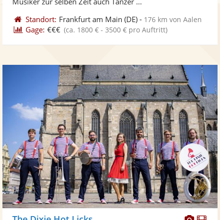
Musiker zur selben Zeit auch Tänzer ...
Standort:
Frankfurt am Main
(DE)
-
176 km von Aalen
Gage:
€€€
(ca. 1800 € - 3500 € pro Auftritt)
Diese
Di
The Dixie Hot Licks