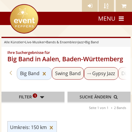
Künstler-
Künstler
Meine
eventpeppers
Login
A-
Künstle
MENU
Z
Alle Künstler
>
Live-Musiker
>
Bands & Ensembles
>
Jazz
>
Big Band
Ihre Suchergebnisse für
Big Band in Aalen, Baden-Württemberg
Zurück zu «Jazz»
Kategorie «Big Band» zurücksetzen
Big Band
Swing Band
Gypsy Jazz
Dixi
1
FILTER
SUCHE ÄNDERN
Seite 1 von 1
2 Bands
Umkreis: 150 km zurücksetzen
Umkreis: 150 km