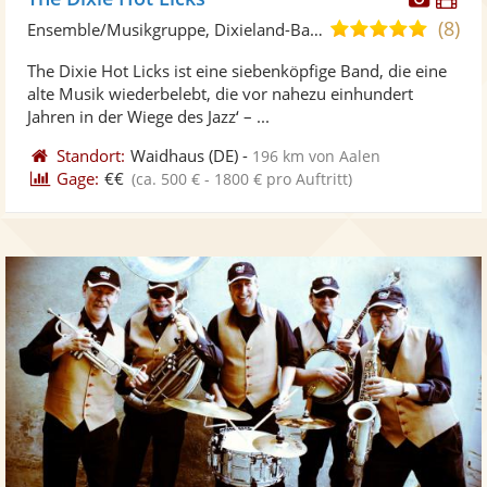
Künst
Kü
(8)
5,0
Ensemble/Musikgruppe, Dixieland-Band
stellt
ste
von
The Dixie Hot Licks ist eine siebenköpfige Band, die eine
Fotos
Vi
5
alte Musik wiederbelebt, die vor nahezu einhundert
bereit
ber
Sternen
Jahren in der Wiege des Jazz‘ – ...
Standort:
Waidhaus
(DE)
-
196 km von Aalen
Gage:
€€
(ca. 500 € - 1800 € pro Auftritt)