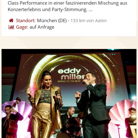
Class Performance in einer faszinierenden Mischung aus
bereit
ber
Konzerterlebnis und Party-Stimmung. ...
Standort:
München
(DE)
-
133 km von Aalen
Gage:
auf Anfrage