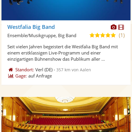
Diese
Di
Westfalia Big Band
Künst
Kü
(1)
5,0
Ensemble/Musikgruppe, Big Band
stellt
ste
von
Seit vielen Jahren begeistert die Westfalia Big Band mit
Fotos
Vi
5
einem erstklassigen Live-Programm und einer
bereit
ber
Sternen
einzigartigen Bühnenshow das Publikum aller ...
Standort:
Verl
(DE)
-
357 km von Aalen
Gage:
auf Anfrage