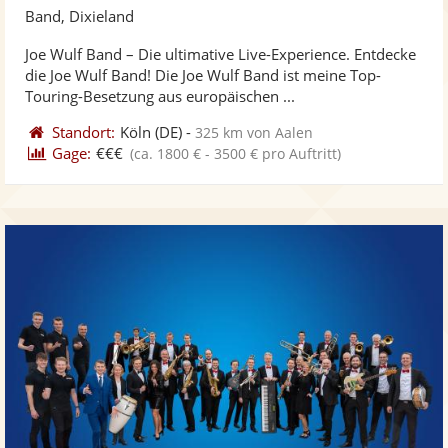
Künst
Kü
Band, Dixieland
stellt
ste
Joe Wulf Band – Die ultimative Live-Experience. Entdecke
Fotos
Vi
die Joe Wulf Band! Die Joe Wulf Band ist meine Top-
bereit
ber
Touring-Besetzung aus europäischen ...
Standort:
Köln
(DE)
-
325 km von Aalen
Gage:
€€€
(ca. 1800 € - 3500 € pro Auftritt)