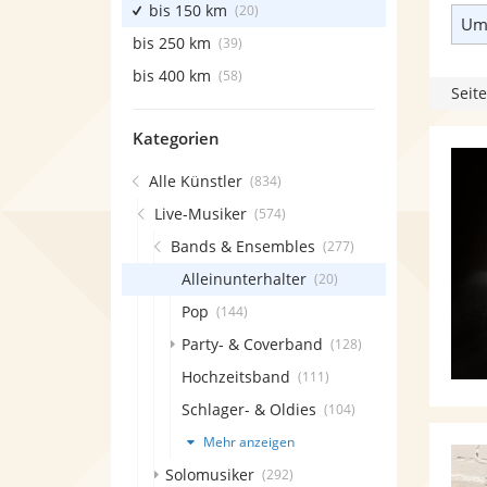
bis 150 km
(20)
Umk
bis 250 km
(39)
bis 400 km
(58)
Seite
Kategorien
Alle Künstler
(834)
Live-Musiker
(574)
Bands & Ensembles
(277)
Alleinunterhalter
(20)
Pop
(144)
Party- & Coverband
(128)
Hochzeitsband
(111)
Schlager- & Oldies
(104)
Mehr anzeigen
Solomusiker
(292)