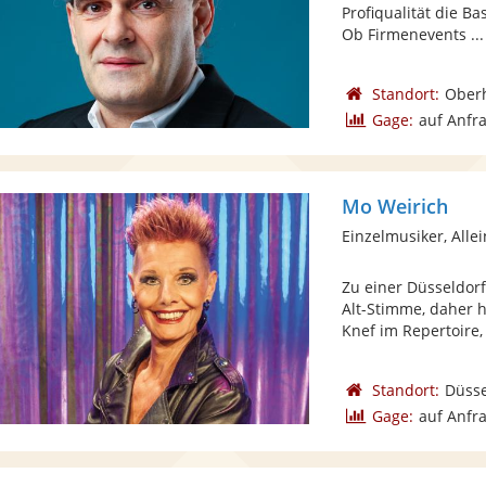
Profiqualität die B
Ob Firmenevents ...
Standort:
Ober
Gage:
auf Anfr
Mo Weirich
Einzelmusiker, Alle
Zu einer Düsseldor
Alt-Stimme, daher h
Knef im Repertoire, 
Standort:
Düsse
Gage:
auf Anfr