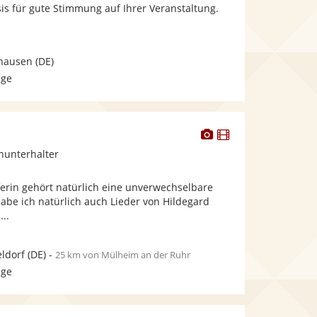
bereit.
bereit.
asis für gute Stimmung auf Ihrer Veranstaltung.
hausen
(DE)
age
Dieser
Dieser
Künstler
Künstler
inunterhalter
stellt
stellt
Fotos
Videos
ferin gehört natürlich eine unverwechselbare
bereit.
bereit.
abe ich natürlich auch Lieder von Hildegard
...
ldorf
(DE)
-
25 km von Mülheim an der Ruhr
age