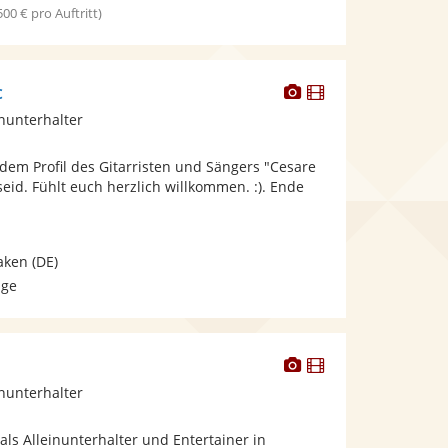
 500 € pro Auftritt)
Dieser
Dieser
c
Künstler
Künstler
inunterhalter
stellt
stellt
Fotos
Videos
 dem Profil des Gitarristen und Sängers "Cesare
bereit.
bereit.
seid. Fühlt euch herzlich willkommen. :). Ende
aken
(DE)
age
Dieser
Dieser
Künstler
Künstler
inunterhalter
stellt
stellt
Fotos
Videos
 als Alleinunterhalter und Entertainer in