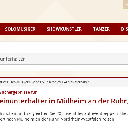
K
SOLOMUSIKER
SHOWKÜNSTLER
TÄNZER
DJS
nunterhalter
stler
>
Live-Musiker
>
Bands & Ensembles
>
Alleinunterhalter
 Suchergebnisse für
leinunterhalter in Mülheim an der Ruhr
hsuchen und vergleichen Sie 20 Ensembles auf eventpeppers, die z
ert nach Mülheim an der Ruhr, Nordrhein-Westfalen reisen.