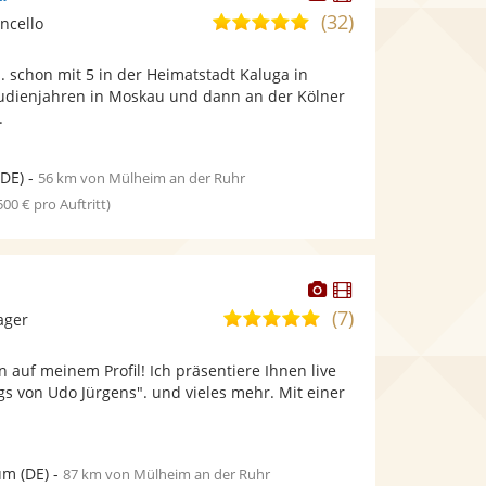
Künstler
Künstler
(32)
4,9
oncello
stellt
stellt
von
Fotos
Videos
.. schon mit 5 in der Heimatstadt Kaluga in
5
bereit.
bereit.
tudienjahren in Moskau und dann an der Kölner
Sternen
.
DE)
-
56 km von Mülheim an der Ruhr
 500 € pro Auftritt)
Dieser
Dieser
Künstler
Künstler
(7)
4,8
ager
stellt
stellt
von
Fotos
Videos
 auf meinem Profil! Ich präsentiere Ihnen live
5
bereit.
bereit.
s von Udo Jürgens". und vieles mehr. Mit einer
Sternen
um
(DE)
-
87 km von Mülheim an der Ruhr