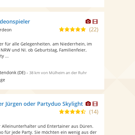
Dieser
Dieser
rdeonspieler
Künstler
Künstler
(22)
5,0
ordeon
stellt
stellt
von
Fotos
Videos
r für alle Gelegenheiten. am Niederrhein, im
5
bereit.
bereit.
 NRW und NI. ob Geburtstag, Familienfeier,
Sternen
y ...
tendonk
(DE)
-
38 km von Mülheim an der Ruhr
age
Dieser
Dieser
er Jürgen oder Partyduo Skylight
Künstler
Künstler
(14)
4,7
stellt
stellt
von
Fotos
Videos
hr Alleinunterhalter und Entertainer aus Düren.
5
bereit.
bereit.
uo für jede Party. Sie möchten ein wenig aus der
Sternen