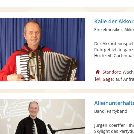
Kalle der Akko
Einzelmusiker, Akk
Der Akkordeonspiele
Ruhrgebiet, in ganz
Hochzeit, Gartenpart
Standort:
Wach
Gage:
auf Anfr
Alleinunterhalt
Band, Partyband
Jürgen Koerffer - I
Skylight das Partyd