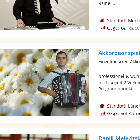
Reihe ...
Standort:
Merz
Gage:
€€
(ca. 50
Akkordeonspiel
Einzelmusiker, Akk
professionelle, wu
im Trio (mit 2 Violi
Programmpunkt ...
Standort:
Lüne
Gage:
auf Anfr
Daniil Mejeritsk