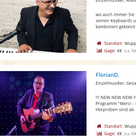
Einzelmusiker, Alle
wo auch immer Sie 
seinen Keyboards um
kombiniert gekonnt 
Standort:
Wupp
Gage:
€€
(ca. 50
FlorianD.
Einzelmusiker, Ges
!!! NEW NEW NEW !!
Programm "Merci - 
Hörproben sind ab .
Standort:
Wupp
Gage:
€€
(ca. 50