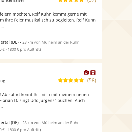
inunterhalter
stellt
stellt
von
Fotos
Videos
feiern möchten, Rolf Kuhn kommt gerne mit
5
bereit.
bereit.
 Ihre Feier musikalisch zu begleiten. Rolf Kuhn
Sternen
...
ertal
(DE)
-
28 km von Mülheim an der Ruhr
0 € - 1800 € pro Auftritt)
Dieser
Dieser
Künstler
Künstler
(58)
5,0
ang
stellt
stellt
von
Fotos
Videos
! Ab sofort könnt Ihr mich mit meinem neuen
5
bereit.
bereit.
Florian D. singt Udo Jürgens" buchen. Auch
Sternen
..
ertal
(DE)
-
28 km von Mülheim an der Ruhr
0 € - 1800 € pro Auftritt)