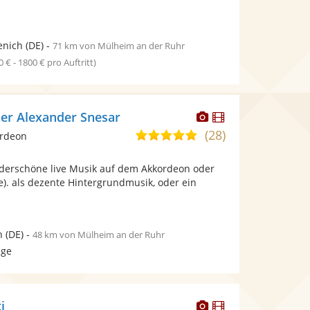
enich
(DE)
-
71 km von Mülheim an der Ruhr
0 € - 1800 € pro Auftritt)
Dieser
Dieser
er Alexander Snesar
Künstler
Künstler
(28)
4,8
ordeon
stellt
stellt
von
Fotos
Videos
nderschöne live Musik auf dem Akkordeon oder
5
bereit.
bereit.
ne). als dezente Hintergrundmusik, oder ein
Sternen
n
(DE)
-
48 km von Mülheim an der Ruhr
age
Dieser
Dieser
i