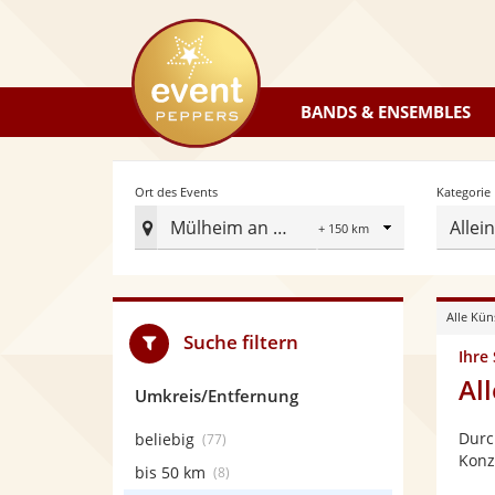
eventpeppers
BANDS & ENSEMBLES
Radius
Ort des Events
Kategorie
Mülheim an der Ruhr
Allei
Ort
des
Events
Alle Kün
festlegen
Suche filtern
Ihre
Al
Umkreis/Entfernung
Durc
beliebig
(77)
Konz
bis 50 km
(8)