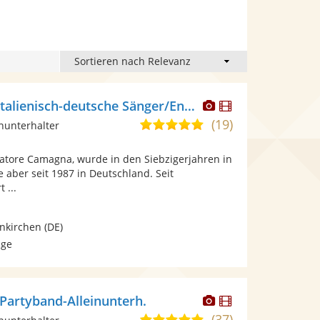
Dieser
Dieser
Toto Cam. Der italienisch-deutsche Sänger/Entertainer
Künstler
Künstler
(19)
4,9
inunterhalter
stellt
stellt
von
Fotos
Videos
vatore Camagna, wurde in den Siebzigerjahren in
5
bereit.
bereit.
e aber seit 1987 in Deutschland. Seit
Sternen
 ...
nkirchen
(DE)
age
Dieser
Dieser
Partyband-Alleinunterh.
Künstler
Künstler
(37)
4,9