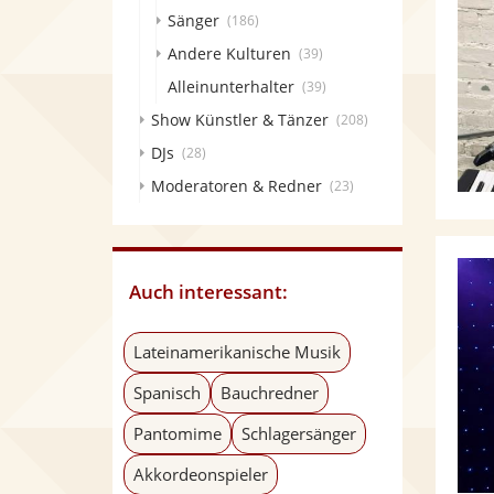
Sänger
(186)
Andere Kulturen
(39)
Alleinunterhalter
(39)
Show Künstler & Tänzer
(208)
DJs
(28)
Moderatoren & Redner
(23)
Auch interessant:
Lateinamerikanische Musik
Spanisch
Bauchredner
Pantomime
Schlagersänger
Akkordeonspieler