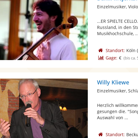
Einzelmusiker, Viol
...ER SPIELTE CELLO
Russland, in den S
Musikhochschule, ..
Standort:
Köln
(
Gage:
€
(bis ca.
Willy Kliewe
Einzelmusiker, Schl
Herzlich willkommen
gesungen die. "Song
Auswahl von ...
Standort:
Beck