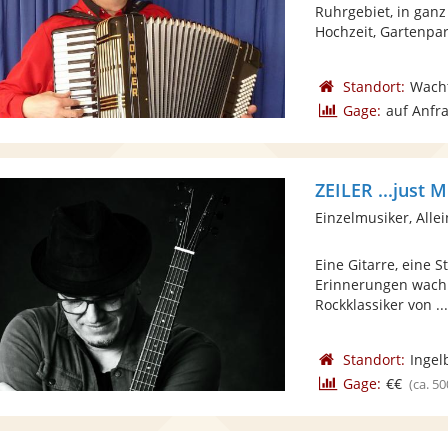
Ruhrgebiet, in ganz
Hochzeit, Gartenpart
Standort:
Wach
Gage:
auf Anfr
ZEILER ...just M
Einzelmusiker, Alle
Eine Gitarre, eine 
Erinnerungen wach w
Rockklassiker von ..
Standort:
Ingel
Gage:
€€
(ca. 50