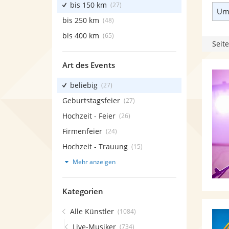
bis 150 km
(27)
Umk
bis 250 km
(48)
bis 400 km
(65)
Seite
Art des Events
beliebig
(27)
Geburtstagsfeier
(27)
Hochzeit - Feier
(26)
Firmenfeier
(24)
Hochzeit - Trauung
(15)
Mehr anzeigen
Kategorien
Alle Künstler
(1084)
Live-Musiker
(734)