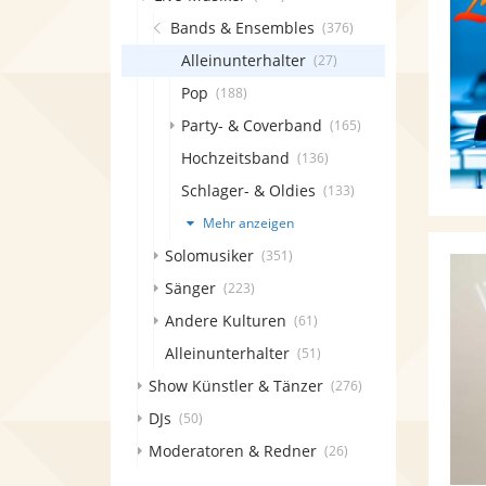
Bands & Ensembles
(376)
Alleinunterhalter
(27)
Pop
(188)
Party- & Coverband
(165)
Hochzeitsband
(136)
Schlager- & Oldies
(133)
Mehr anzeigen
Solomusiker
(351)
Sänger
(223)
Andere Kulturen
(61)
Alleinunterhalter
(51)
Show Künstler & Tänzer
(276)
DJs
(50)
Moderatoren & Redner
(26)