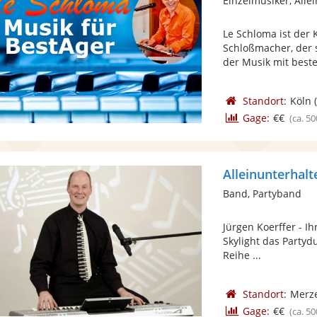
Einzelmusiker, Alle
Le Schloma ist der 
Schloßmacher, der 
der Musik mit bester
Standort:
Köln
(
Gage:
€€
(ca. 50
Alleinunterhalt
Band, Partyband
Jürgen Koerffer - I
Skylight das Partyd
Reihe ...
Standort:
Merz
Gage:
€€
(ca. 50