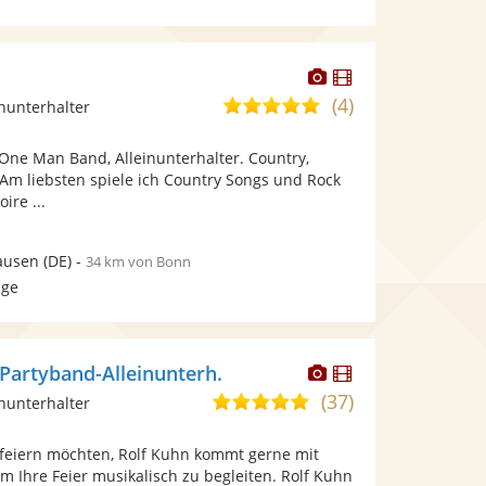
Dieser
Dieser
Künstler
Künstler
(4)
5,0
inunterhalter
stellt
stellt
von
Fotos
Videos
 One Man Band, Alleinunterhalter. Country,
5
bereit.
bereit.
 Am liebsten spiele ich Country Songs und Rock
Sternen
ire ...
ausen
(DE)
-
34 km von Bonn
age
Dieser
Dieser
Partyband-Alleinunterh.
Künstler
Künstler
(37)
4,9
inunterhalter
stellt
stellt
von
Fotos
Videos
feiern möchten, Rolf Kuhn kommt gerne mit
5
bereit.
bereit.
 Ihre Feier musikalisch zu begleiten. Rolf Kuhn
Sternen