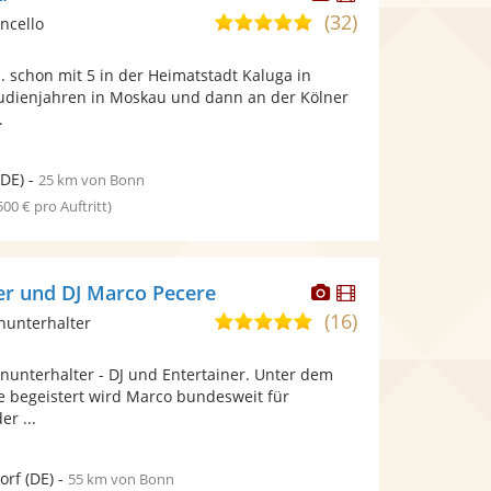
Künstler
Künstler
(32)
4,9
oncello
stellt
stellt
von
Fotos
Videos
.. schon mit 5 in der Heimatstadt Kaluga in
5
bereit.
bereit.
tudienjahren in Moskau und dann an der Kölner
Sternen
.
DE)
-
25 km von Bonn
 500 € pro Auftritt)
Dieser
Dieser
ter und DJ Marco Pecere
Künstler
Künstler
(16)
5,0
inunterhalter
stellt
stellt
von
Fotos
Videos
inunterhalter - DJ und Entertainer. Unter dem
5
bereit.
bereit.
e begeistert wird Marco bundesweit für
Sternen
er ...
orf
(DE)
-
55 km von Bonn