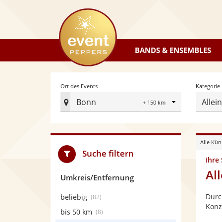
eventpeppers
BANDS & ENSEMBLES
Radius
Ort des Events
Kategorie
Bonn
Allei
Ort
des
Events
Alle Kün
festlegen
Suche filtern
Ihre
Al
Umkreis/Entfernung
Durc
beliebig
(82)
Konz
bis 50 km
(8)