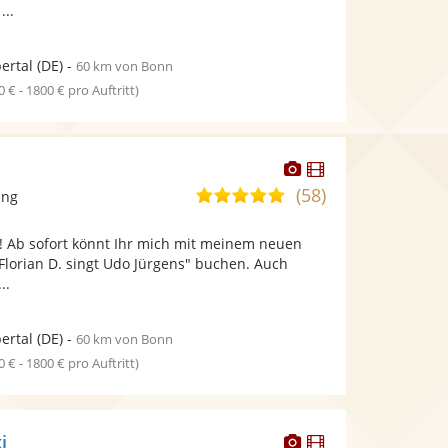
...
ertal
(DE)
-
60 km von Bonn
0 € - 1800 € pro Auftritt)
Dieser
Dieser
Künstler
Künstler
(58)
5,0
ang
stellt
stellt
von
Fotos
Videos
! Ab sofort könnt Ihr mich mit meinem neuen
5
bereit.
bereit.
Florian D. singt Udo Jürgens" buchen. Auch
Sternen
..
ertal
(DE)
-
60 km von Bonn
0 € - 1800 € pro Auftritt)
Dieser
Dieser
i