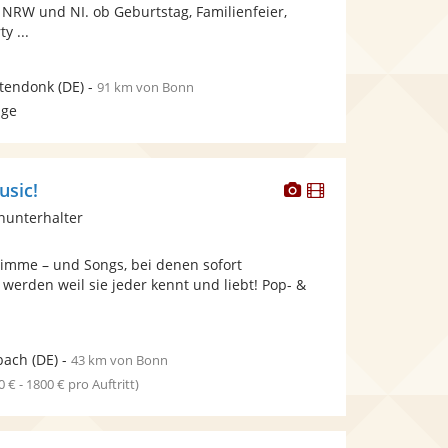
bereit.
bereit.
 NRW und NI. ob Geburtstag, Familienfeier,
Sternen
y ...
tendonk
(DE)
-
91 km von Bonn
age
Dieser
Dieser
usic!
Künstler
Künstler
inunterhalter
stellt
stellt
Fotos
Videos
Stimme – und Songs, bei denen sofort
bereit.
bereit.
erden weil sie jeder kennt und liebt! Pop- &
.
bach
(DE)
-
43 km von Bonn
0 € - 1800 € pro Auftritt)