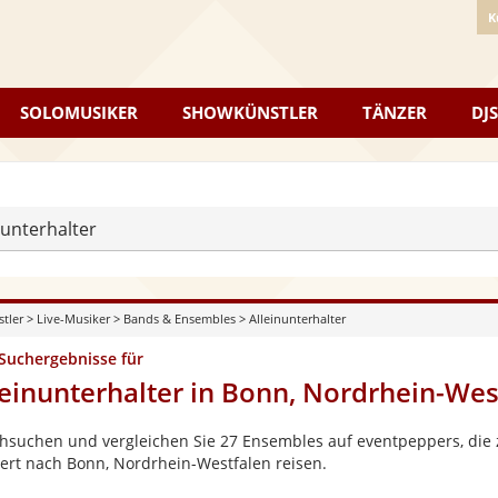
K
SOLOMUSIKER
SHOWKÜNSTLER
TÄNZER
DJS
nunterhalter
stler
>
Live-Musiker
>
Bands & Ensembles
>
Alleinunterhalter
 Suchergebnisse für
leinunterhalter in Bonn, Nordrhein-Wes
hsuchen und vergleichen Sie 27 Ensembles auf eventpeppers, die z
ert nach Bonn, Nordrhein-Westfalen reisen.