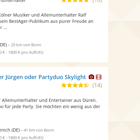
inunterhalter
stellt
stellt
von
Fotos
Videos
Kölner Musiker und Alleinunterhalter Ralf
5
bereit.
bereit.
sein BestAger-Publikum aus purer Freude an
Sternen
 ...
DE)
-
25 km von Bonn
0 € - 1800 € pro Auftritt)
Dieser
Dieser
er Jürgen oder Partyduo Skylight
Künstler
Künstler
(14)
4,7
stellt
stellt
von
Fotos
Videos
hr Alleinunterhalter und Entertainer aus Düren.
5
bereit.
bereit.
uo für jede Party. Sie möchten ein wenig aus der
Sternen
enich
(DE)
-
41 km von Bonn
0 € - 1800 € pro Auftritt)