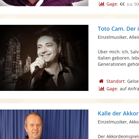
Gage:
€€
(ca. 50
Einzelmusiker, Alle
Über mich: Ich, Sal
Italien geboren, leb
Generationen gehört
Standort:
Gelse
Gage:
auf Anfr
Kalle der Akko
Einzelmusiker, Akk
Der Akkordeonspiele