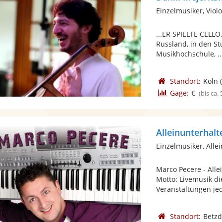
Einzelmusiker, Viol
...ER SPIELTE CELLO
Russland, in den S
Musikhochschule, ..
Standort:
Köln
(
Gage:
€
(bis ca.
Alleinunterhal
Einzelmusiker, Alle
Marco Pecere - Alle
Motto: Livemusik di
Veranstaltungen jed
Standort:
Betzd