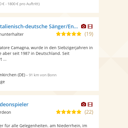
0 € - 1800 € pro Auftritt)
Dieser
Dieser
Toto Cam. Der italienisch-deutsche Sänger/Entertainer
Künstler
Künstler
(19)
4,9
inunterhalter
stellt
stellt
von
Fotos
Videos
vatore Camagna, wurde in den Siebzigerjahren in
5
bereit.
bereit.
e aber seit 1987 in Deutschland. Seit
Sternen
 ...
nkirchen
(DE)
-
91 km von Bonn
age
Dieser
Dieser
rdeonspieler
Künstler
Künstler
(22)
5,0
ordeon
stellt
stellt
von
Fotos
Videos
r für alle Gelegenheiten. am Niederrhein, im
5