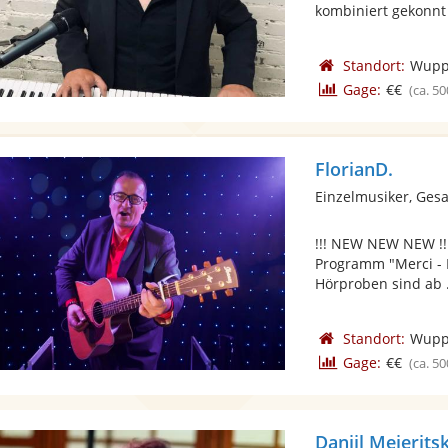
kombiniert gekonnt 
Standort:
Wupp
Gage:
€€
(ca. 50
FlorianD.
Einzelmusiker, Ges
!!! NEW NEW NEW !!
Programm "Merci - 
Hörproben sind ab .
Standort:
Wupp
Gage:
€€
(ca. 50
Daniil Mejeritsk