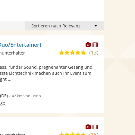
Dieser
Dieser
Duo/Entertainer)
Künstler
Künstler
(13)
4,9
inunterhalter
stellt
stellt
von
Fotos
Videos
lass, runder Sound, prägnenanter Gesang und
5
bereit.
bereit.
ste Lichttechnik machen auch Ihr Event zum
Sternen
ght ...
(DE)
-
42 km von Bonn
age
Dieser
Dieser
Künstler
Künstler
(16)
5,0