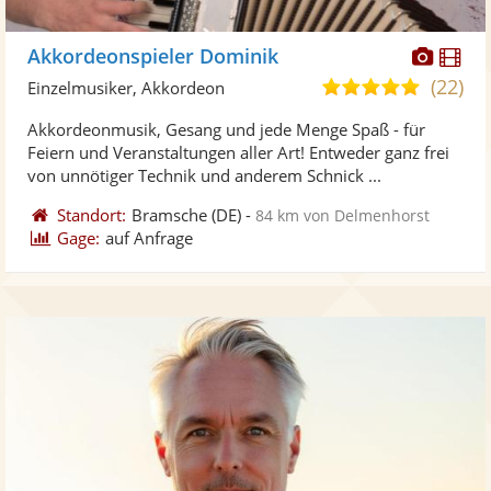
Diese
Di
Akkordeonspieler Dominik
Künst
Kü
(22)
5,0
Einzelmusiker, Akkordeon
stellt
ste
von
Akkordeonmusik, Gesang und jede Menge Spaß - für
Fotos
Vi
5
Feiern und Veranstaltungen aller Art! Entweder ganz frei
bereit
ber
Sternen
von unnötiger Technik und anderem Schnick ...
Standort:
Bramsche
(DE)
-
84 km von Delmenhorst
Gage:
auf Anfrage