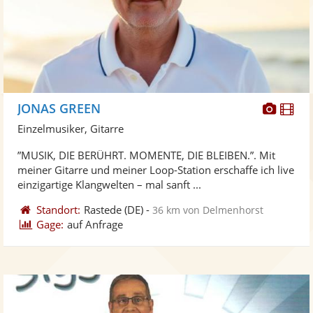
Diese
Di
JONAS GREEN
Künst
Kü
Einzelmusiker, Gitarre
stellt
ste
”MUSIK, DIE BERÜHRT. MOMENTE, DIE BLEIBEN.”. Mit
Fotos
Vi
meiner Gitarre und meiner Loop-Station erschaffe ich live
bereit
ber
einzigartige Klangwelten – mal sanft ...
Standort:
Rastede
(DE)
-
36 km von Delmenhorst
Gage:
auf Anfrage