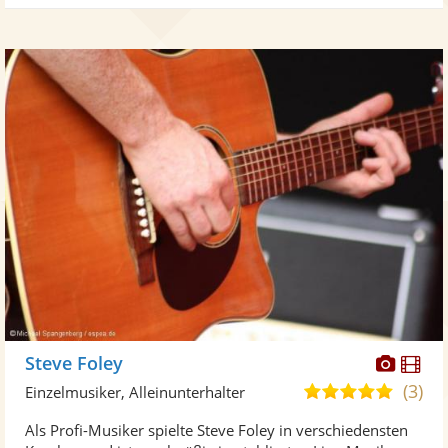
Diese
Di
Steve Foley
Künst
Kü
(3)
5,0
Einzelmusiker, Alleinunterhalter
stellt
ste
von
Als Profi-Musiker spielte Steve Foley in verschiedensten
Fotos
Vi
5