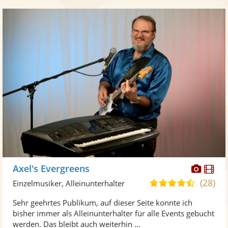
Diese
Di
Axel's Evergreens
Künst
Kü
(28)
4,7
Einzelmusiker, Alleinunterhalter
stellt
ste
von
Sehr geehrtes Publikum, auf dieser Seite konnte ich
Fotos
Vi
5
bisher immer als Alleinunterhalter für alle Events gebucht
bereit
ber
Sternen
werden. Das bleibt auch weiterhin ...