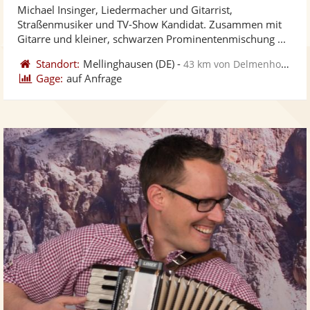
Michael Insinger, Liedermacher und Gitarrist,
Fotos
Vi
5
Straßenmusiker und TV-Show Kandidat. Zusammen mit
bereit
ber
Sternen
Gitarre und kleiner, schwarzen Prominentenmischung ...
Standort:
Mellinghausen
(DE)
-
43 km von Delmenhorst
Gage:
auf Anfrage