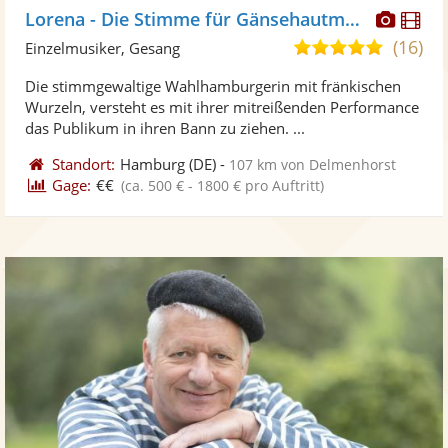
Diese
Di
Lorena - Die Stimme für Gänsehautmomente
Künst
Kü
(16)
5,0
Einzelmusiker, Gesang
stellt
ste
von
Die stimmgewaltige Wahlhamburgerin mit fränkischen
Fotos
Vi
5
Wurzeln, versteht es mit ihrer mitreißenden Performance
bereit
ber
Sternen
das Publikum in ihren Bann zu ziehen. ...
Standort:
Hamburg
(DE)
-
107 km von Delmenhorst
Gage:
€€
(ca. 500 € - 1800 € pro Auftritt)