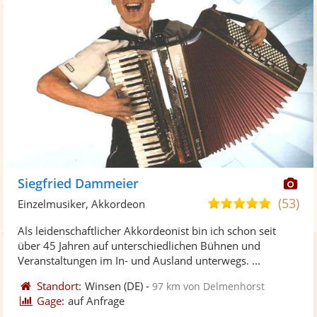
Di
Siegfried Dammeier
Kü
(53)
5,0
Einzelmusiker, Akkordeon
ste
von
Als leidenschaftlicher Akkordeonist bin ich schon seit
Fo
5
über 45 Jahren auf unterschiedlichen Bühnen und
ber
Sternen
Veranstaltungen im In- und Ausland unterwegs. ...
Standort:
Winsen
(DE)
-
97 km von Delmenhorst
Gage:
auf Anfrage