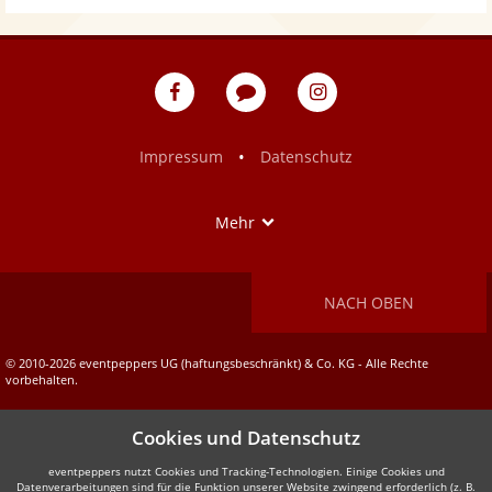
eventpeppers
Blog
eventpeppers
auf
auf
Facebook
Instagram
•
Impressum
Datenschutz
Show
Mehr
NACH OBEN
© 2010-2026 eventpeppers UG (haftungsbeschränkt) & Co. KG - Alle Rechte
vorbehalten.
Cookies und Datenschutz
eventpeppers nutzt Cookies und Tracking-Technologien. Einige Cookies und
Datenverarbeitungen sind für die Funktion unserer Website zwingend erforderlich (z. B.