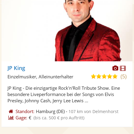
Diese
Di
JP King
Künst
Kü
(5)
5,0
Einzelmusiker, Alleinunterhalter
stellt
ste
von
JP King - Die einzigartige Rock'n'Roll Tribute Show. Eine
Fotos
Vi
5
besondere Liveperformance bei der Songs von Elvis
bereit
ber
Sternen
Presley, Johnny Cash, Jerry Lee Lewis ...
Standort:
Hamburg
(DE)
-
107 km von Delmenhorst
Gage:
€
(bis ca. 500 € pro Auftritt)