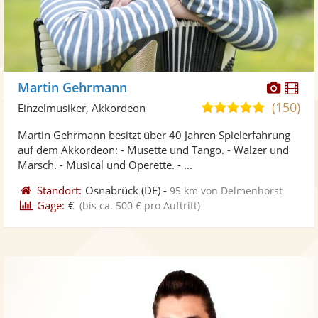
Diese
Di
Martin Gehrmann
Künst
Kü
(150)
5,0
Einzelmusiker, Akkordeon
stellt
ste
von
Martin Gehrmann besitzt über 40 Jahren Spielerfahrung
Fotos
Vi
5
auf dem Akkordeon: - Musette und Tango. - Walzer und
bereit
ber
Sternen
Marsch. - Musical und Operette. - ...
Standort:
Osnabrück
(DE)
-
95 km von Delmenhorst
Gage:
€
(bis ca. 500 € pro Auftritt)