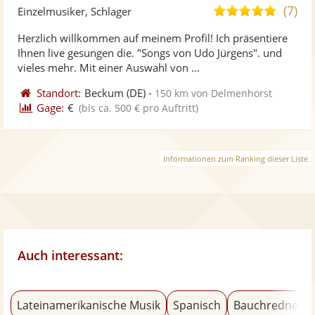
Künst
Kü
(7)
4,8
Einzelmusiker, Schlager
stellt
ste
von
Herzlich willkommen auf meinem Profil! Ich präsentiere
Fotos
Vi
5
Ihnen live gesungen die. "Songs von Udo Jürgens". und
bereit
ber
Sternen
vieles mehr. Mit einer Auswahl von ...
Standort:
Beckum
(DE)
-
150 km von Delmenhorst
Gage:
€
(bis ca. 500 € pro Auftritt)
Informationen zum Ranking dieser Liste
Auch interessant:
Lateinamerikanische Musik
Spanisch
Bauchredner