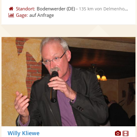
Standort:
Bodenwerder
(DE)
-
135 km von Delmenhorst
Gage:
auf Anfrage
Diese
Di
Willy Kliewe