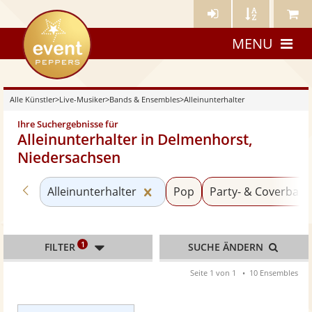
Künstler-
Künstler
Meine
eventpeppers
Login
A-
Künstle
MENU
Z
Alle Künstler
>
Live-Musiker
>
Bands & Ensembles
>
Alleinunterhalter
Ihre Suchergebnisse für
Alleinunterhalter in Delmenhorst,
Niedersachsen
Zurück zu «Bands & Ensembles»
Kategorie «Alleinunterhalter
Alleinunterhalter
Pop
Party- & Coverban
1
FILTER
SUCHE ÄNDERN
Seite 1 von 1
10 Ensembles