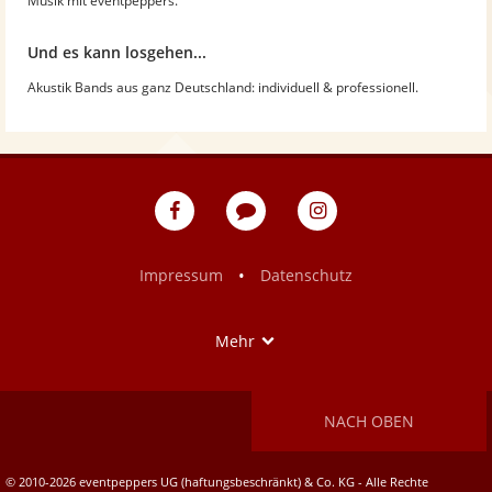
Musik mit eventpeppers.
Und es kann losgehen...
Akustik Bands aus ganz Deutschland: individuell & professionell.
eventpeppers
Blog
eventpeppers
auf
auf
Facebook
Instagram
•
Impressum
Datenschutz
Show
Mehr
NACH OBEN
© 2010-2026 eventpeppers UG (haftungsbeschränkt) & Co. KG - Alle Rechte