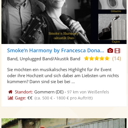
Diese
Di
Smoke‘n Harmony by Francesca Donato
Künst
Kü
(14)
5,0
Band, Unplugged Band/Akustik Band
stellt
ste
von
Sie möchten ein musikalisches Highlight für ihr Event
Fotos
Vi
5
oder ihre Hochzeit und sich dabei am Liebsten um nichts
bereit
ber
Sternen
kümmern? Dann sind sie bei bei ...
Standort:
Gommern
(DE)
-
97 km von Weißenfels
Gage:
€€
(ca. 500 € - 1800 € pro Auftritt)