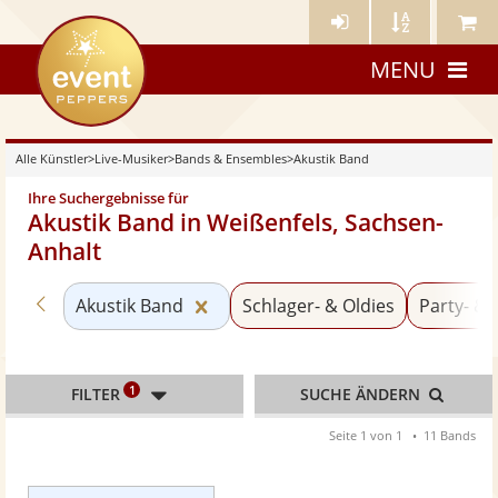
Künstler-
Künstler
Meine
eventpeppers
Login
A-
Künstle
MENU
Z
Alle Künstler
>
Live-Musiker
>
Bands & Ensembles
>
Akustik Band
Ihre Suchergebnisse für
Akustik Band in Weißenfels, Sachsen-
Anhalt
Zurück zu «Bands & Ensembles»
Kategorie «Akustik Band» zurück
Akustik Band
Schlager- & Oldies
Party- &
1
FILTER
SUCHE ÄNDERN
Seite 1 von 1
11 Bands