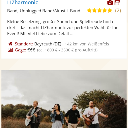
Diese
Di
LIZharmonic
Künst
Kü
(2)
5,0
Band, Unplugged Band/Akustik Band
stellt
ste
von
Kleine Besetzung, großer Sound und Spielfreude hoch
Fotos
Vi
5
drei – das macht LIZharmonic zur perfekten Wahl für Ihr
bereit
ber
Sternen
Event! Mit viel Liebe zum Detail ...
Standort:
Bayreuth
(DE)
-
142 km von Weißenfels
Gage:
€€€
(ca. 1800 € - 3500 € pro Auftritt)