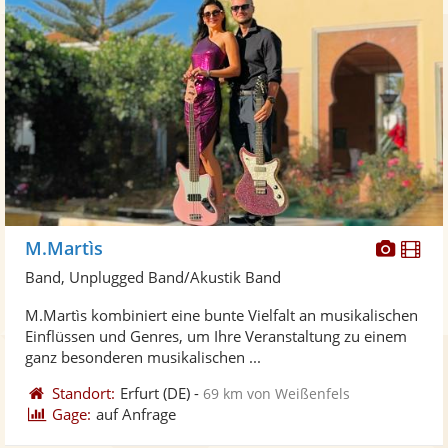
Diese
Di
M.Martìs
Künst
Kü
Band, Unplugged Band/Akustik Band
stellt
ste
M.Martìs kombiniert eine bunte Vielfalt an musikalischen
Fotos
Vi
Einflüssen und Genres, um Ihre Veranstaltung zu einem
bereit
ber
ganz besonderen musikalischen ...
Standort:
Erfurt
(DE)
-
69 km von Weißenfels
Gage:
auf Anfrage