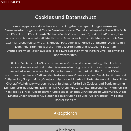
vorbehalten.
Cookies und Datenschutz
eventpeppers nutzt Cookies und Tracking-Technologien. Einige Cookies und
Datenverarbeitungen sind für die Funktion unserer Website zwingend erforderlich (z. B.
um Künstler im Künstlerkorb "Meine Künstler" zu sammeln), andere helfen uns, Ihnen
einen optimierten und individualisierten Service zu bieten. Wir binden so auch Tools
externer Dienstleister wie z. B. Google, Facebook und Vimeo auf unserer Website ein.
Durch die Einbindung dieser Tools werden personenbezogene Daten an
Drittplattformen - auch außerhalb des Europäischen Wirtschaftsraums - übermittelt
und verarbeitet.
Klicken Sie bitte auf «Akzeptieren», wenn Sie mit der Verwendung aller Cookies
einverstanden sind und in die Datenverarbeitung durch Drittplattformen auch
außerhalb des Europäischen Wirtschaftsraums nach Art. 49 Abs. 1 lit. a DSGVO
zustimmen. In diesem Fall werden insbesondere Videoplayer von YouTube, Vimeo und
Dailymotion, Google Maps, Google Analytics und Facebook-Einbindungen aktiviert. Beim
Klick auf «Ablehnen» werden nicht unbedingt erforderlich Cookies und Tools externer
Dienstleister deaktiviert. Durch einen Klick auf «Datenschutz-Einstellungen» können Sie
individuelle Einstellungen treffen und bereits erteilte Einwilligungen widerrufen. Diese
Einstellungen erreichen Sie auch jederzeit über den Link «Datenschutz» im Footer
unserer Website.
Akzeptieren
Ablehnen