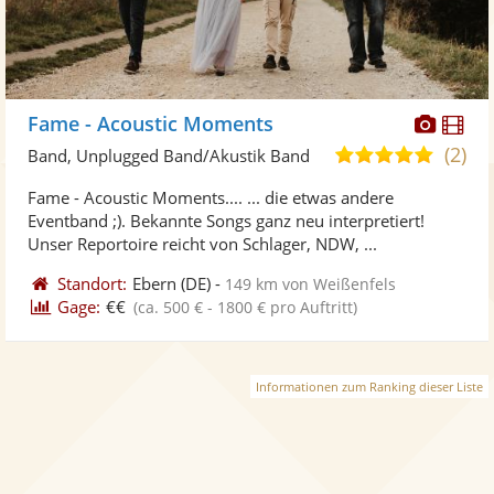
Diese
Di
Fame - Acoustic Moments
Künst
Kü
(2)
5,0
Band, Unplugged Band/Akustik Band
stellt
ste
von
Fame - Acoustic Moments.... ... die etwas andere
Fotos
Vi
5
Eventband ;). Bekannte Songs ganz neu interpretiert!
bereit
ber
Sternen
Unser Reportoire reicht von Schlager, NDW, ...
Standort:
Ebern
(DE)
-
149 km von Weißenfels
Gage:
€€
(ca. 500 € - 1800 € pro Auftritt)
Informationen zum Ranking dieser Liste