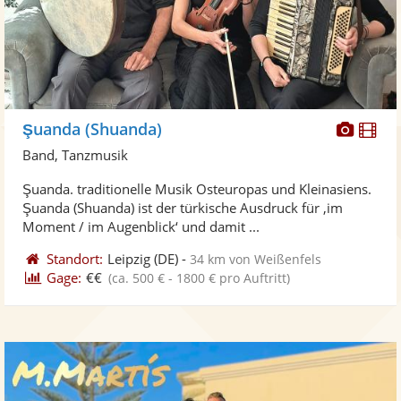
Diese
Di
Şuanda (Shuanda)
Künst
Kü
Band, Tanzmusik
stellt
ste
Şuanda. traditionelle Musik Osteuropas und Kleinasiens.
Fotos
Vi
Şuanda (Shuanda) ist der türkische Ausdruck für ‚im
bereit
ber
Moment / im Augenblick‘ und damit ...
Standort:
Leipzig
(DE)
-
34 km von Weißenfels
Gage:
€€
(ca. 500 € - 1800 € pro Auftritt)