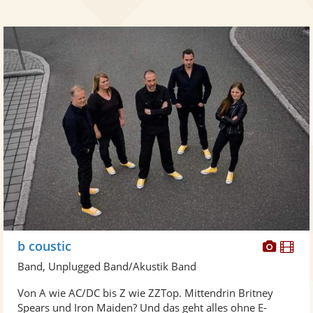
Diese
Di
b coustic
Künst
Kü
Band, Unplugged Band/Akustik Band
stellt
ste
Von A wie AC/DC bis Z wie ZZTop. Mittendrin Britney
Fotos
Vi
Spears und Iron Maiden? Und das geht alles ohne E-