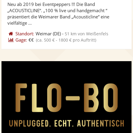
Neu ab 2019 bei Eventpeppers !!! Die Band
Fotos
Vi
5
„ACOUSTICLINE“. „100 % live und handgemacht “
bereit
ber
Sternen
präsentiert die Weimarer Band „Acousticline“ eine
vielfältige ...
Standort:
Weimar
(DE)
-
51 km von Weißenfels
Gage:
€€
(ca. 500 € - 1800 € pro Auftritt)