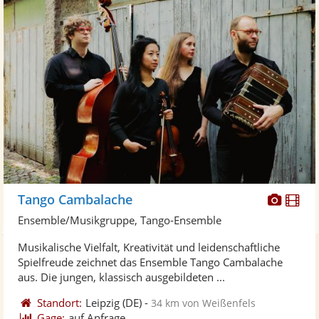
Diese
Di
Tango Cambalache
Künst
Kü
Ensemble/Musikgruppe, Tango-Ensemble
stellt
ste
Musikalische Vielfalt, Kreativität und leidenschaftliche
Fotos
Vi
Spielfreude zeichnet das Ensemble Tango Cambalache
bereit
ber
aus. Die jungen, klassisch ausgebildeten ...
Standort:
Leipzig
(DE)
-
34 km von Weißenfels
Gage:
auf Anfrage