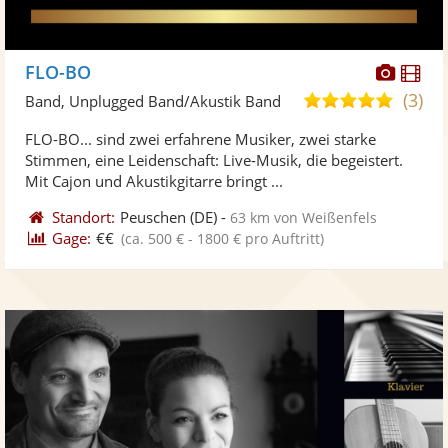
Diese
Di
FLO-BO
Künst
Kü
(3)
5,0
Band, Unplugged Band/Akustik Band
stellt
ste
von
FLO-BO... sind zwei erfahrene Musiker, zwei starke
Fotos
Vi
5
Stimmen, eine Leidenschaft: Live-Musik, die begeistert.
bereit
ber
Sternen
Mit Cajon und Akustikgitarre bringt ...
Standort:
Peuschen
(DE)
-
63 km von Weißenfels
Gage:
€€
(ca. 500 € - 1800 € pro Auftritt)