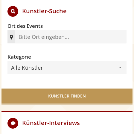
e
Künstler-Suche
r
n
e
Ort des Events
n
Kategorie
Alle Künstler
KÜNSTLER FINDEN
Künstler-Interviews