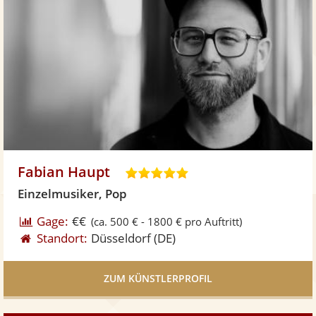
Fabian Haupt
4
,
Einzelmusiker, Pop
9
Gage:
€€
(ca. 500 € - 1800 € pro Auftritt)
v
Standort:
Düsseldorf
(DE)
o
n
5
ZUM KÜNSTLERPROFIL
S
t