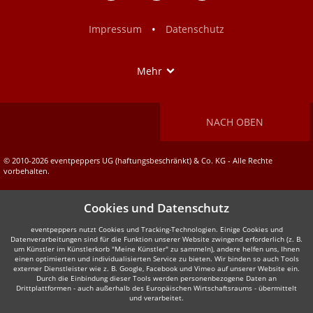
Facebook
Instagram
•
Impressum
Datenschutz
Show
Mehr
NACH OBEN
© 2010-2026 eventpeppers UG (haftungsbeschränkt) & Co. KG - Alle Rechte
vorbehalten.
Cookies und Datenschutz
eventpeppers nutzt Cookies und Tracking-Technologien. Einige Cookies und
Datenverarbeitungen sind für die Funktion unserer Website zwingend erforderlich (z. B.
um Künstler im Künstlerkorb "Meine Künstler" zu sammeln), andere helfen uns, Ihnen
einen optimierten und individualisierten Service zu bieten. Wir binden so auch Tools
externer Dienstleister wie z. B. Google, Facebook und Vimeo auf unserer Website ein.
Durch die Einbindung dieser Tools werden personenbezogene Daten an
Drittplattformen - auch außerhalb des Europäischen Wirtschaftsraums - übermittelt
und verarbeitet.