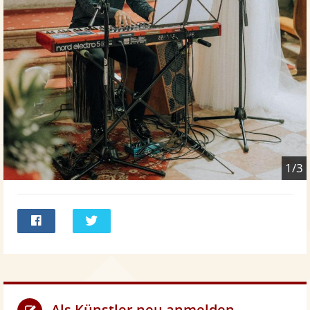
1/3
Bei
Twittern
Facebook
teilen
Als Künstler neu anmelden