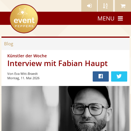
Künstler-
Künstler
Meine
eventpeppers
Login
A-
Künstle
MENU
Z
Blog
Künstler der Woche
Interview mit Fabian Haupt
Von Eva Witt-Braedt
Montag, 11. Mai 2026
Bei
Twit
Facebook
teilen