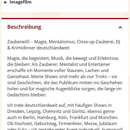
Imagefilm
Beschreibung
H
Zauberwilli – Magie, Mentalismus, Close-up-Zauberei, DJ
i
& Krimidinner deutschlandweit
Magie, die begeistert, Musik, die bewegt und Erlebnisse,
d
die bleiben: Als Zauberer, Mentalist und Entertainer
erschaffe ich Momente voller Staunen, Lachen und
e
Gänsehaut. Meine Shows sind mehr als nur Tricks – sie
sind Geschichten, die das Publikum mitten ins Geschehen
holen und für magische Augenblicke sorgen, die lange im
Gedächtnis bleiben.
Ich trete deutschlandweit auf, mit häufigen Shows in
Dresden, Leipzig, Chemnitz und Görlitz, ebenso gerne
auch in Berlin, Hamburg, Köln, Frankfurt und München.
Ob Hochzeit, Geburtstag, Firmenfeier, Messe, Jubiläum
oder Gala – ich gestalte jedes Event individuell, humorvoll