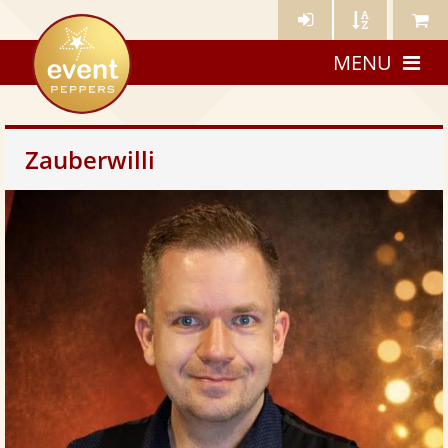
Künstler-
Künstler
Meine
eventpeppers
Login
A-
Künstle
MENU
Z
Zauberwilli