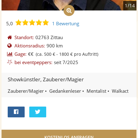
1/14
5,0
5,0
1 Bewertung
von
5
Standort:
02763 Zittau
Sternen
Aktionsradius:
900 km
Gage:
€€
(ca. 500 € - 1800 € pro Auftritt)
bei eventpeppers:
seit 7/2025
Showkünstler, Zauberer/Magier
Zauberer/Magier
Gedankenleser
Mentalist
Walkact
Bei
Twittern
Facebook
teilen