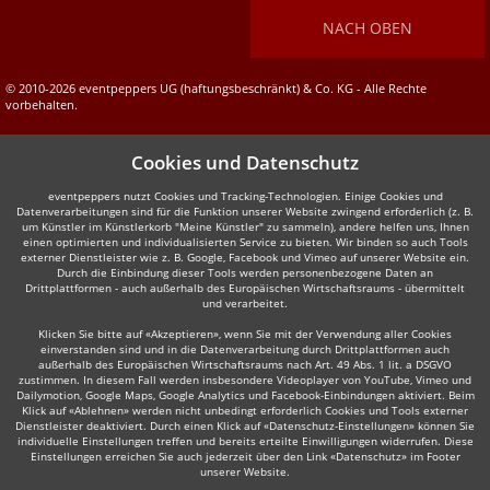
NACH OBEN
© 2010-2026 eventpeppers UG (haftungsbeschränkt) & Co. KG - Alle Rechte
vorbehalten.
Cookies und Datenschutz
eventpeppers nutzt Cookies und Tracking-Technologien. Einige Cookies und
Datenverarbeitungen sind für die Funktion unserer Website zwingend erforderlich (z. B.
um Künstler im Künstlerkorb "Meine Künstler" zu sammeln), andere helfen uns, Ihnen
einen optimierten und individualisierten Service zu bieten. Wir binden so auch Tools
externer Dienstleister wie z. B. Google, Facebook und Vimeo auf unserer Website ein.
Durch die Einbindung dieser Tools werden personenbezogene Daten an
Drittplattformen - auch außerhalb des Europäischen Wirtschaftsraums - übermittelt
und verarbeitet.
Klicken Sie bitte auf «Akzeptieren», wenn Sie mit der Verwendung aller Cookies
einverstanden sind und in die Datenverarbeitung durch Drittplattformen auch
außerhalb des Europäischen Wirtschaftsraums nach Art. 49 Abs. 1 lit. a DSGVO
zustimmen. In diesem Fall werden insbesondere Videoplayer von YouTube, Vimeo und
Dailymotion, Google Maps, Google Analytics und Facebook-Einbindungen aktiviert. Beim
Klick auf «Ablehnen» werden nicht unbedingt erforderlich Cookies und Tools externer
Dienstleister deaktiviert. Durch einen Klick auf «Datenschutz-Einstellungen» können Sie
individuelle Einstellungen treffen und bereits erteilte Einwilligungen widerrufen. Diese
Einstellungen erreichen Sie auch jederzeit über den Link «Datenschutz» im Footer
unserer Website.