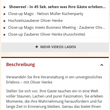
Showreel - In 45 Sek. sehen was Ihre Gäste erleben werden!
Close-up Magic - Nelson Müller Küchenparty
Hochzeitszauberer Oliver Henke
Close-up Magic meets Business Meeting - Zauberer Oliver Henke
Close-up Zauberer Oliver Henke (Ausschnitte)
Zauberer Oliver Henke auf der Bühne
MEHR VIDEOS LADEN
Oliver Henke Tischzauberei Demo
Referenz Nelson Müller
Zauberer zum Restaurant Jubiläum in Hannover
Beschreibung
H
Close-up Magic (Werbekunststück)
Verwandeln Sie Ihre Veranstaltung in ein unvergessliches
i
Erlebnis – mit Oliver Henke
Stellen Sie sich vor, Ihre Gäste tauchen ein in eine Welt
d
voller Staunen, Lachen und purer Faszination. Sie erleben
Momente, die ihre Wahrnehmung herausfordern und für
e
lange Zeit in Erinnerung bleiben. Genau das bietet Ihnen