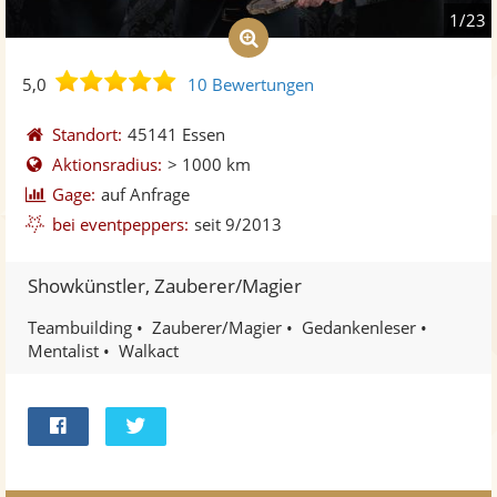
1/23
5,0
5,0
10 Bewertungen
von
5
Standort:
45141 Essen
Sternen
Aktionsradius:
> 1000 km
Gage:
auf Anfrage
bei eventpeppers:
seit 9/2013
Showkünstler, Zauberer/Magier
Teambuilding
Zauberer/Magier
Gedankenleser
Mentalist
Walkact
Bei
Twittern
Facebook