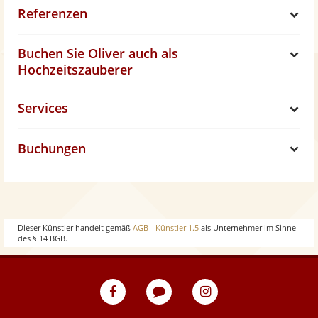
Referenzen
h
S
Buchen Sie Oliver auch als
o
h
S
Hochzeitszauberer
w
o
h
Services
S
w
o
Buchungen
h
S
w
o
h
w
o
Dieser Künstler handelt gemäß
AGB - Künstler 1.5
als Unternehmer im Sinne
des § 14 BGB.
w
eventpeppers
Blog
eventpeppers
auf
auf