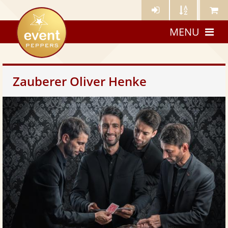
Künstler-
Künstler
Meine
eventpeppers
Login
A-
Künstle
MENU
Z
Zauberer Oliver Henke