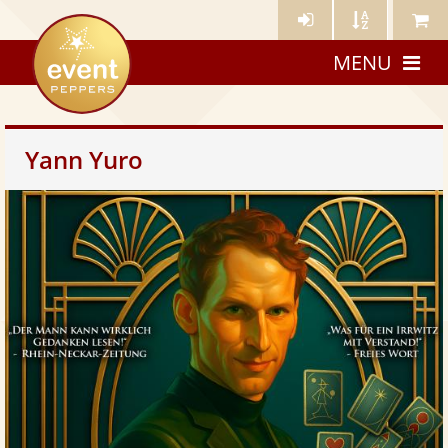
Künstler-
Künstler
Meine
eventpeppers
Login
A-
Künstle
MENU
Z
Yann Yuro