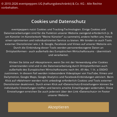
© 2010-2026 eventpeppers UG (haftungsbeschränkt) & Co. KG - Alle Rechte
vorbehalten.
Cookies und Datenschutz
eventpeppers nutzt Cookies und Tracking-Technologien. Einige Cookies und
Datenverarbeitungen sind für die Funktion unserer Website zwingend erforderlich (z. B.
um Künstler im Künstlerkorb "Meine Künstler" zu sammeln), andere helfen uns, Ihnen
einen optimierten und individualisierten Service zu bieten. Wir binden so auch Tools
externer Dienstleister wie z. B. Google, Facebook und Vimeo auf unserer Website ein.
Durch die Einbindung dieser Tools werden personenbezogene Daten an
Drittplattformen - auch außerhalb des Europäischen Wirtschaftsraums - übermittelt
und verarbeitet.
Klicken Sie bitte auf «Akzeptieren», wenn Sie mit der Verwendung aller Cookies
einverstanden sind und in die Datenverarbeitung durch Drittplattformen auch
außerhalb des Europäischen Wirtschaftsraums nach Art. 49 Abs. 1 lit. a DSGVO
zustimmen. In diesem Fall werden insbesondere Videoplayer von YouTube, Vimeo und
Dailymotion, Google Maps, Google Analytics und Facebook-Einbindungen aktiviert. Beim
Klick auf «Ablehnen» werden nicht unbedingt erforderlich Cookies und Tools externer
Dienstleister deaktiviert. Durch einen Klick auf «Datenschutz-Einstellungen» können Sie
individuelle Einstellungen treffen und bereits erteilte Einwilligungen widerrufen. Diese
Einstellungen erreichen Sie auch jederzeit über den Link «Datenschutz» im Footer
unserer Website.
Akzeptieren