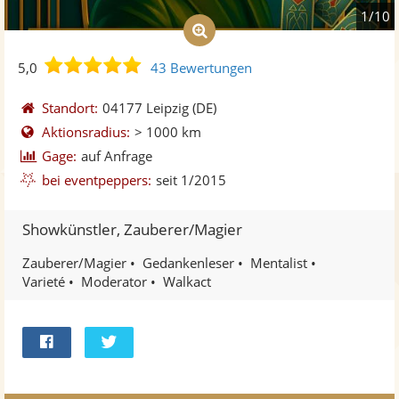
1/10
5,0
5,0
43 Bewertungen
von
5
Standort:
04177 Leipzig
(DE)
Sternen
Aktionsradius:
> 1000 km
Gage:
auf Anfrage
bei eventpeppers:
seit 1/2015
Showkünstler, Zauberer/Magier
Zauberer/Magier
Gedankenleser
Mentalist
Varieté
Moderator
Walkact
Bei
Twittern
Facebook