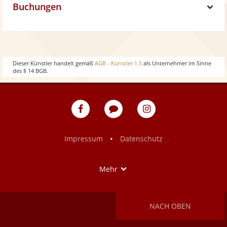
w
Buchungen
o
h
S
w
o
h
w
o
Dieser Künstler handelt gemäß
AGB - Künstler 1.5
als Unternehmer im Sinne
des § 14 BGB.
w
eventpeppers
Blog
eventpeppers
auf
auf
Facebook
Instagram
•
Impressum
Datenschutz
Show
Mehr
NACH OBEN