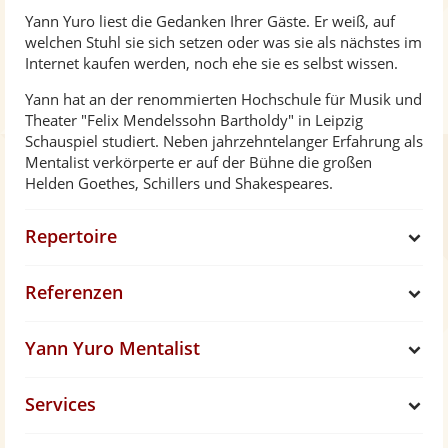
Yann Yuro liest die Gedanken Ihrer Gäste. Er weiß, auf
welchen Stuhl sie sich setzen oder was sie als nächstes im
Internet kaufen werden, noch ehe sie es selbst wissen.
Yann hat an der renommierten Hochschule für Musik und
Theater "Felix Mendelssohn Bartholdy" in Leipzig
Schauspiel studiert. Neben jahrzehntelanger Erfahrung als
Mentalist verkörperte er auf der Bühne die großen
Helden Goethes, Schillers und Shakespeares.
Repertoire
S
Referenzen
h
S
Yann Yuro Mentalist
o
h
S
Services
w
o
h
S