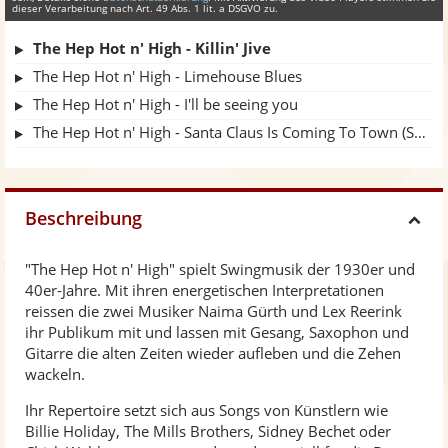
dieser Verarbeitung nach Art. 49 Abs. 1 lit. a DSGVO zu.
The Hep Hot n' High - Killin' Jive
The Hep Hot n' High - Limehouse Blues
The Hep Hot n' High - I'll be seeing you
The Hep Hot n' High - Santa Claus Is Coming To Town (Swing Version)
Beschreibung
H
"The Hep Hot n' High" spielt Swingmusik der 1930er und
i
40er-Jahre. Mit ihren energetischen Interpretationen
reissen die zwei Musiker Naima Gürth und Lex Reerink
d
ihr Publikum mit und lassen mit Gesang, Saxophon und
Gitarre die alten Zeiten wieder aufleben und die Zehen
wackeln.
e
Ihr Repertoire setzt sich aus Songs von Künstlern wie
Billie Holiday, The Mills Brothers, Sidney Bechet oder