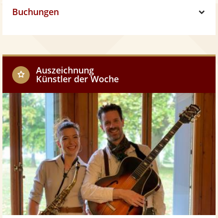
w
Buchungen
o
h
S
w
o
h
w
o
Auszeichnung
Künstler der Woche
w