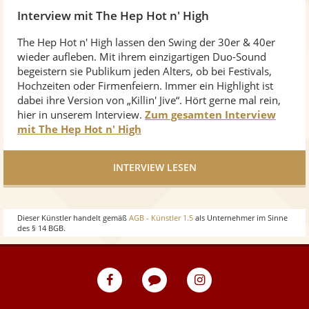
Interview mit The Hep Hot n' High
The Hep Hot n' High lassen den Swing der 30er & 40er
wieder aufleben. Mit ihrem einzigartigen Duo-Sound
begeistern sie Publikum jeden Alters, ob bei Festivals,
Hochzeiten oder Firmenfeiern. Immer ein Highlight ist
dabei ihre Version von „Killin' Jive“. Hört gerne mal rein,
hier in unserem Interview.
Zum gesamten Interview
mit The Hep Hot n' High
INTERVIEW LESEN
Dieser Künstler handelt gemäß
AGB - Künstler 1.5
als Unternehmer im Sinne
des § 14 BGB.
eventpeppers
Blog
eventpeppers
auf
auf
Facebook
Instagram