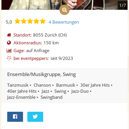
1/7
5,0
5,0
4 Bewertungen
von
5
Standort:
8055 Zürich
(CH)
Sternen
Aktionsradius:
150 km
Gage:
auf Anfrage
bei eventpeppers:
seit 9/2023
Ensemble/Musikgruppe, Swing
Tanzmusik
Chanson
Barmusik
30er Jahre Hits
40er Jahre Hits
Jazz
Swing
Jazz-Duo
Jazz-Ensemble
Swingband
Bei
Twittern