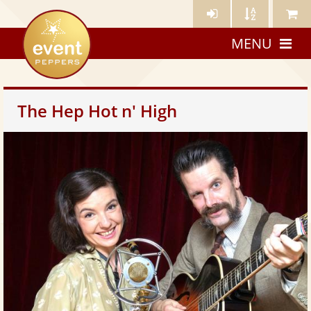
Künstler-
Künstler
Meine
eventpeppers
Login
A-
Künstle
MENU
Z
The Hep Hot n' High