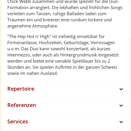
Chick Webb zusammen und wurde speziell für die Duo-
Formation arrangiert. Die lebhaften und fröhlichen Songs
verleiten zum Tanzen, ruhige Balladen laden zum
Träumen ein und kreieren eine rundum lockere und
angenehme Atmosphäre.
"The Hep Hot n' High" ist vielseitig einsetzbar für
Firmenanlässe, Hochzeiten, Geburtstage, Vernissagen
u.v.m. Das Duo kann sowohl konzertant, als kurzes
Intermezzo, oder auch als Hintergrundmusik eingesetzt
werden und bietet eine variable Spieldauer bis zu 2
Stunden an. Sie spielen Auftritte in der ganzen Schweiz
sowie im nahen Ausland.
Repertoire
S
Referenzen
h
S
Services
o
h
S