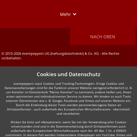
Show
Mehr
NACH OBEN
© 2010-2026 eventpeppers UG (haftungsbeschränkt) & Co. KG - Alle Rechte
vorbehalten.
Cookies und Datenschutz
eventpeppers nutzt Cookies und Tracking-Technologien. Einige Cookies und
Datenverarbeitungen sind für die Funktion unserer Website zwingend erforderlich (z. B.
um Künstler im Künstlerkorb "Meine Künstler" zu sammeln), andere helfen uns, Ihnen
einen optimierten und individualisierten Service zu bieten. Wir binden so auch Tools
externer Dienstleister wie z. B. Google, Facebook und Vimeo auf unserer Website ein.
Durch die Einbindung dieser Tools werden personenbezogene Daten an
Drittplattformen - auch außerhalb des Europäischen Wirtschaftsraums - übermittelt
und verarbeitet.
Klicken Sie bitte auf «Akzeptieren», wenn Sie mit der Verwendung aller Cookies
einverstanden sind und in die Datenverarbeitung durch Drittplattformen auch
außerhalb des Europäischen Wirtschaftsraums nach Art. 49 Abs. 1 lit. a DSGVO
zustimmen. In diesem Fall werden insbesondere Videoplayer von YouTube, Vimeo und