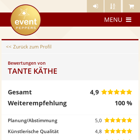
Künstler-
Künstler
Meine
eventpeppers
Login
A-
Künstle
MENU
Z
Zurück zum Profil
Bewertungen von
TANTE KÄTHE
4,
Gesamt
4,9
vo
Weiterempfehlung
100 %
5
5,0
Planung/Abstimmung
5,0
St
von
4,8
Künstlerische Qualität
4,8