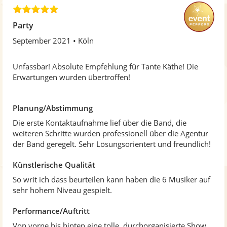
5
,
Party
0
September 2021
Köln
v
o
n
Unfassbar! Absolute Empfehlung für Tante Käthe! Die
5
Erwartungen wurden übertroffen!
S
t
e
Planung/Abstimmung
r
Die erste Kontaktaufnahme lief über die Band, die
n
weiteren Schritte wurden professionell über die Agentur
e
der Band geregelt. Sehr Lösungsorientert und freundlich!
n
Künstlerische Qualität
So writ ich dass beurteilen kann haben die 6 Musiker auf
sehr hohem Niveau gespielt.
Performance/Auftritt
Von vorne bis hinten eine tolle, durchorganisierte Show