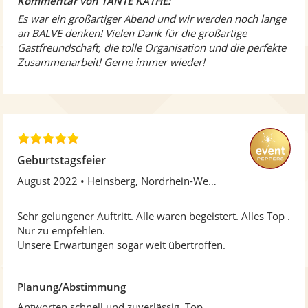
Kommentar von TANTE KÄTHE:
r
Es war ein großartiger Abend und wir werden noch lange
n
an BALVE denken! Vielen Dank für die großartige
e
Gastfreundschaft, die tolle Organisation und die perfekte
n
Zusammenarbeit! Gerne immer wieder!
5
,
Geburtstagsfeier
0
August 2022
Heinsberg, Nordrhein-Westfalen
v
o
n
Sehr gelungener Auftritt. Alle waren begeistert. Alles Top .
5
Nur zu empfehlen.
S
Unsere Erwartungen sogar weit übertroffen.
t
e
r
Planung/Abstimmung
n
Antworten schnell und zuverlässig. Top