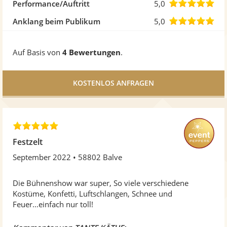
5
von
5,0
Performance/Auftritt
5,0
Ste
5
von
5,0
Anklang beim Publikum
5,0
Ste
5
von
Auf Basis von
4 Bewertungen
.
Ste
5
Ste
4
,
Festzelt
8
September 2022
58802 Balve
v
o
n
Die Bühnenshow war super, So viele verschiedene
5
Kostüme, Konfetti, Luftschlangen, Schnee und
S
Feuer...einfach nur toll!
t
e