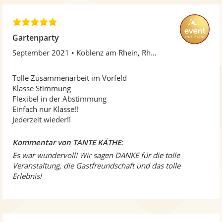
5
,
Gartenparty
0
September 2021
Koblenz am Rhein, Rheinland-Pfalz
v
o
n
Tolle Zusammenarbeit im Vorfeld
5
Klasse Stimmung
S
Flexibel in der Abstimmung
t
Einfach nur Klasse!!
e
Jederzeit wieder!!
r
n
Kommentar von TANTE KÄTHE:
e
Es war wundervoll! Wir sagen DANKE für die tolle
n
Veranstaltung, die Gastfreundschaft und das tolle
Erlebnis!