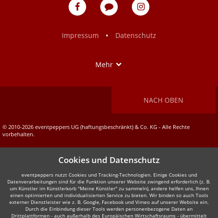
eventpeppers
Blog
eventpeppers
auf
auf
Facebook
Instagram
•
Impressum
Datenschutz
Show
Mehr
NACH OBEN
© 2010-2026 eventpeppers UG (haftungsbeschränkt) & Co. KG - Alle Rechte
vorbehalten.
Cookies und Datenschutz
eventpeppers nutzt Cookies und Tracking-Technologien. Einige Cookies und
Datenverarbeitungen sind für die Funktion unserer Website zwingend erforderlich (z. B.
um Künstler im Künstlerkorb "Meine Künstler" zu sammeln), andere helfen uns, Ihnen
einen optimierten und individualisierten Service zu bieten. Wir binden so auch Tools
externer Dienstleister wie z. B. Google, Facebook und Vimeo auf unserer Website ein.
Durch die Einbindung dieser Tools werden personenbezogene Daten an
Drittplattformen - auch außerhalb des Europäischen Wirtschaftsraums - übermittelt