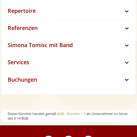
Repertoire
S
Referenzen
h
S
Simona Tomisc mit Band
o
h
S
Services
w
o
h
S
w
Buchungen
o
h
S
w
o
h
w
o
Dieser Künstler handelt gemäß
AGB - Künstler 1.5
als Unternehmer im Sinne
des § 14 BGB.
w