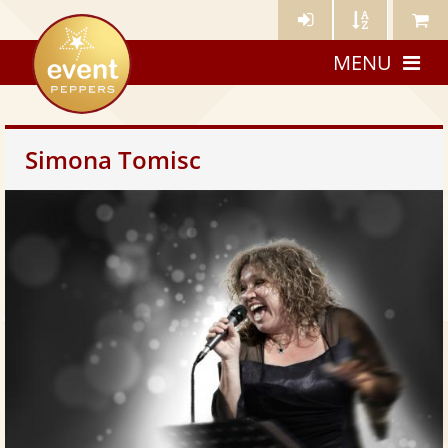
Künstler-
Künstler
Meine
eventpeppers
Login
A-
Künstle
MENU
Z
Simona Tomisc