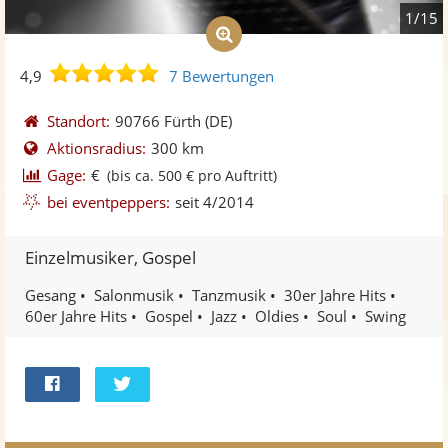
1/15
4,9
4,9
7 Bewertungen
von
5
Standort:
90766 Fürth
(DE)
Sternen
Aktionsradius:
300 km
Gage:
€
(bis ca. 500 € pro Auftritt)
bei eventpeppers:
seit 4/2014
Einzelmusiker, Gospel
Gesang
Salonmusik
Tanzmusik
30er Jahre Hits
60er Jahre Hits
Gospel
Jazz
Oldies
Soul
Swing
Bei
Twittern
Facebook