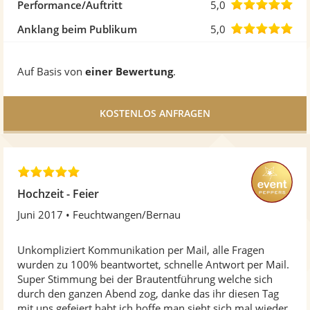
5
von
5,0
Performance/Auftritt
5,0
Ste
5
von
5,0
Anklang beim Publikum
5,0
Ste
5
von
Auf Basis von
einer Bewertung
.
Ste
5
Ste
5
,
Hochzeit - Feier
0
Juni 2017
Feuchtwangen/Bernau
v
o
n
Unkompliziert Kommunikation per Mail, alle Fragen
5
wurden zu 100% beantwortet, schnelle Antwort per Mail.
S
Super Stimmung bei der Brautentführung welche sich
t
durch den ganzen Abend zog, danke das ihr diesen Tag
e
mit uns gefeiert habt ich hoffe man sieht sich mal wieder