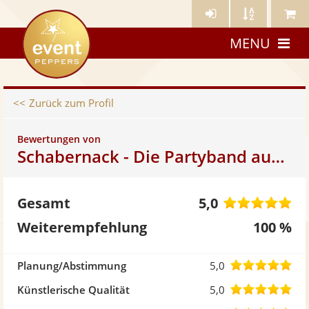
Künstler-
Künstler
Meine
eventpeppers
Login
A-
Künstle
MENU
Z
Zurück zum Profil
Bewertungen von
Schabernack - Die Partyband aus Franken
5,
Gesamt
5,0
vo
Weiterempfehlung
100 %
5
5,0
Planung/Abstimmung
5,0
St
von
5,0
Künstlerische Qualität
5,0