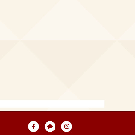
eventpeppers
Blog
eventpeppers
auf
auf