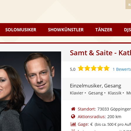
K
SOLOMUSIKER
SHOWKÜNSTLER
TÄNZER
DJS
Samt & Saite - K
5,0
5,0
1 Bewert
von
5
Einzelmusiker, Gesang
Sternen
Klavier
Gesang
Klassik
Mu
Standort:
73033 Göppinge
Aktionsradius:
200 km
Gage:
€
(bis ca. 500 € pro Auft