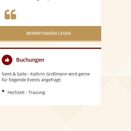
S
t
e
r
BEWERTUNGEN LESEN
n
e
n
Buchungen
Samt & Saite - Kathrin Großmann wird gerne
für folgende Events angefragt:
Hochzeit - Trauung