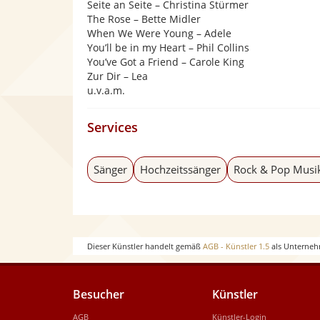
Seite an Seite – Christina Stürmer
The Rose – Bette Midler
When We Were Young – Adele
Youʼll be in my Heart – Phil Collins
You’ve Got a Friend – Carole King
Zur Dir – Lea
u.v.a.m.
Services
Sänger
Hochzeitssänger
Rock & Pop Musi
Dieser Künstler handelt gemäß
AGB - Künstler 1.5
als Unterneh
Besucher
Künstler
AGB
Künstler-Login