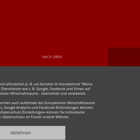
Facebook
Instagram
NACH OBEN
d erforderlich (z. B. um Künstler im Künstlerkorb "Meine
r Dienstleister wie z. B. Google, Facebook und Vimeo auf
chen Wirtschaftsraums - übermittelt und verarbeitet.
ttformen auch außerhalb des Europäischen Wirtschaftsraums
s, Google Analytics und Facebook-Einbindungen aktiviert.
 «Datenschutz-Einstellungen» können Sie individuelle
ink «Datenschutz» im Footer unserer Website.
Ablehnen