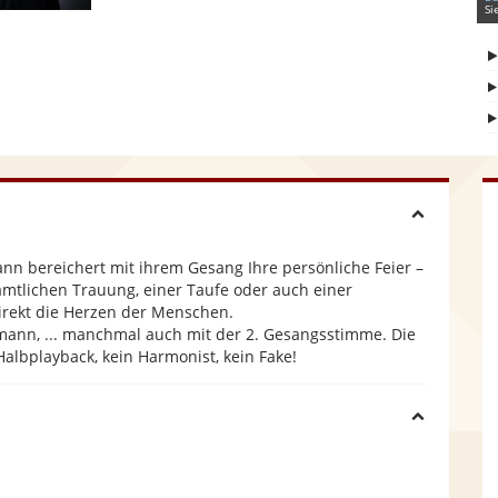
Si
H
nn bereichert mit ihrem Gesang Ihre persönliche Feier –
i
samtlichen Trauung, einer Taufe oder auch einer
direkt die Herzen der Menschen.
mann, ... manchmal auch mit der 2. Gesangsstimme. Die
d
lbplayback, kein Harmonist, kein Fake!
e
H
i