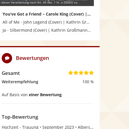
e dieser Verarbeitung nach Art. 49 Abs. 1 lit. a DSGVO zu.
You’ve Got a Friend – Carole King (Cover) | Kathrin Großmann | Samt & Saite
All of Me - John Legend (Cover) | Kathrin Großmann | Samt & Saite
Ja - Silbermond (Cover) | Kathrin Großmann | Samt & Saite
Bewertungen
Gesamt
5
,
Weiterempfehlung
100 %
0
Auf Basis von
einer Bewertung
.
v
o
n
Top-Bewertung
5
Hochzeit - Trauung
September 2023
Albershausen