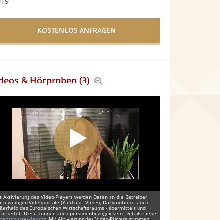
019
deos & Hörproben (3)
Bereich
vergrößern
t Aktivierung des Video-Players werden Daten an die Betreiber
r jeweiligen Videoportale (YouTube, Vimeo, Dailymotion) - auch
ßerhalb des Europäischen Wirtschaftsraums - übermittelt und
rarbeitet. Diese können auch personenbezogen sein, Details siehe
tenschutzerklärung
. Mit Aktivierung des Video-Players stimmen