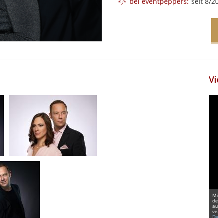
bei eventpeppers:
seit 8/2
Vi
Mi
de
au
ve
Da