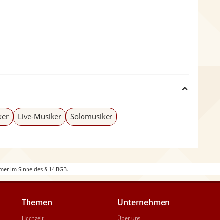
H
i
ker
Live-Musiker
Solomusiker
d
e
mer im Sinne des § 14 BGB.
Themen
Unternehmen
Hochzeit
Über uns