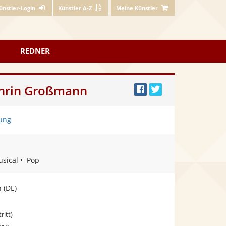
ünstler-Login
Künstler A-Z
Meine Künstler
REDNER
athrin Großmann
Bei
Twittern
Facebook
ung
teilen
sical
Pop
n
(DE)
ritt)