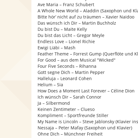
Ave Maria – Franz Schubert
A Whole New World – Aladdin (Saxophon und Kla
Bitte hörʼ nicht auf zu träumen – Xavier Naidoo
Das wünsch ich Dir – Martin Buchholz
Du bist Du – Maite Kelly
Du bist das Licht – Gregor Meyle
Endless Love – Lionel Richie
Ewigi Liäbi – Mash
Feather Theme – Forrest Gump (Querflöte und Kl
For Good – aus dem Musical "Wicked"
Four Five Seconds – Rihanna
Gott segne Dich – Martin Pepper
Halleluja – Leonard Cohen
Helium – Sia
How Does a Moment Last Forever – Céline Dion
Ich wünsch Dir – Sarah Connor
Ja – Silbermond
Keinen Zentimeter – Clueso
Kompliment – Sportfreunde Stiller
My Name is Lincoln – Steve Jablonsky (Klavier in
Nessaja – Peter Mafay (Saxophon und Klavier)
Ohne Dich – Münchner Freiheit