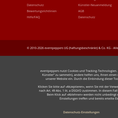
Datenschutz
Künstler-Neuanmeldung
Bewertungsrichtlinien
AGB
Hilfe/FAQ
Datenschutz
© 2010-2026 eventpeppers UG (haftungsbeschränkt) & Co. KG - Alle
eventpeppers nutzt Cookies und Tracking-Technologien. E
Künstler" zu sammeln), andere helfen uns, Ihnen einen o
unserer Website ein. Durch die Einbindung dieser To
Klicken Sie bitte auf «Akzeptieren», wenn Sie mit der Ver
nach Art. 49 Abs. 1 lit. a DSGVO zustimmen. In diesem F
Beim Klick auf «Ablehnen» werden nicht unbedingt er
Einstellungen treffen und bereits erteilte 
Datenschutz-Einstellungen