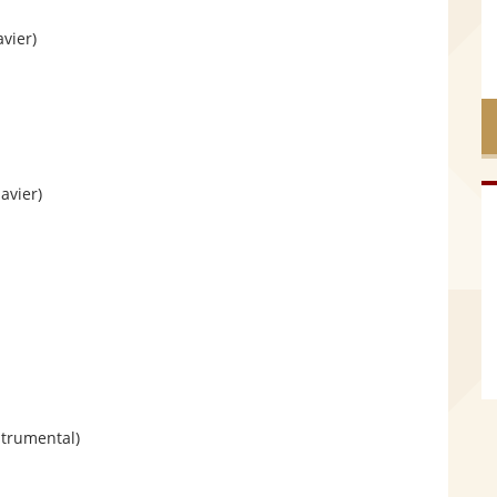
vier)
d
e
avier)
strumental)