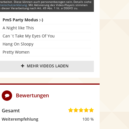
rarbeitet. Diese können auch personenbezogen sein, Details siehe
tenschutzerklärung
. Mit Aktivierung des Video-Players stimmen
e dieser Verarbeitung nach Art. 49 Abs. 1 lit. a DSGVO zu.
Pm5 Party Modus :-)
A Night like This
Can`t Take My Eyes Of You
Hang On Sloopy
Pretty Women
Sultans Of Swing
MEHR VIDEOS LADEN
Tage Wie Diese
Mia San A Bayrische Band
Ein Kompliment
Hot Stuff
Bewertungen
I`m so excited
Little Talks
Gesamt
5
Simply The Best
,
Weiterempfehlung
100 %
Rolling in the Deep
0