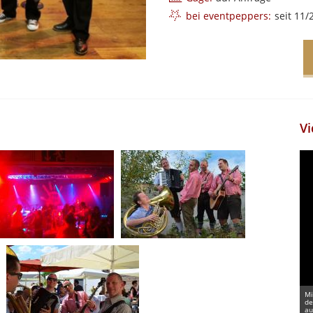
bei eventpeppers:
seit 11/
Vi
Mi
de
au