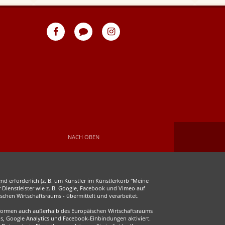
eventpeppers
Blog
eventpeppers
auf
auf
Facebook
Instagram
NACH OBEN
d erforderlich (z. B. um Künstler im Künstlerkorb "Meine
r Dienstleister wie z. B. Google, Facebook und Vimeo auf
chen Wirtschaftsraums - übermittelt und verarbeitet.
ttformen auch außerhalb des Europäischen Wirtschaftsraums
s, Google Analytics und Facebook-Einbindungen aktiviert.