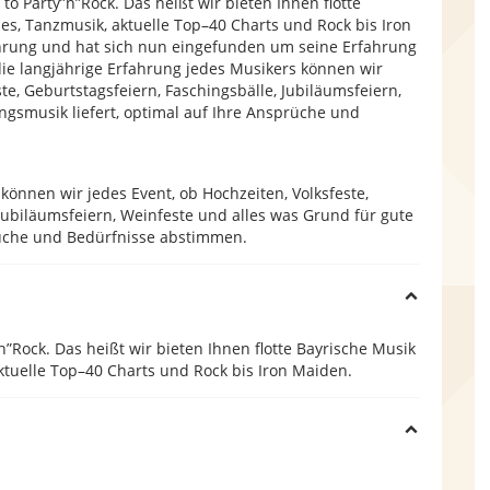
o Party”n”Rock. Das heißt wir bieten Ihnen flotte
ies, Tanzmusik, aktuelle Top–40 Charts und Rock bis Iron
e
hrung und hat sich nun eingefunden um seine Erfahrung
ie langjährige Erfahrung jedes Musikers können wir
ste, Geburtstagsfeiern, Faschingsbälle, Jubiläumsfeiern,
gsmusik liefert, optimal auf Ihre Ansprüche und
können wir jedes Event, ob Hochzeiten, Volksfeste,
 Jubiläumsfeiern, Weinfeste und alles was Grund für gute
rüche und Bedürfnisse abstimmen.
H
n”Rock. Das heißt wir bieten Ihnen flotte Bayrische Musik
i
aktuelle Top–40 Charts und Rock bis Iron Maiden.
d
H
e
i