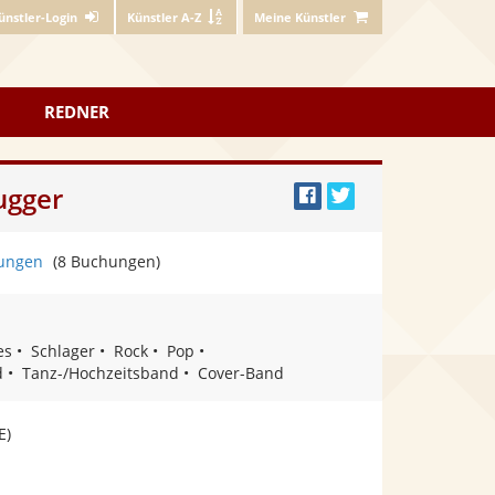
ünstler-Login
Künstler A-Z
Meine Künstler
REDNER
ugger
Bei
Twittern
Facebook
ungen
(8 Buchungen)
teilen
es
Schlager
Rock
Pop
d
Tanz-/Hochzeitsband
Cover-Band
E)