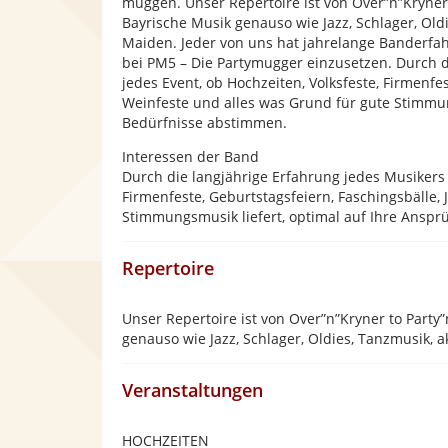
muggen. Unser Repertoire ist von Over”n”Kryner t
Bayrische Musik genauso wie Jazz, Schlager, Old
Maiden. Jeder von uns hat jahrelange Banderfa
bei PM5 – Die Partymugger einzusetzen. Durch d
jedes Event, ob Hochzeiten, Volksfeste, Firmenfe
Weinfeste und alles was Grund für gute Stimmun
Bedürfnisse abstimmen.
Interessen der Band
Durch die langjährige Erfahrung jedes Musikers 
Firmenfeste, Geburtstagsfeiern, Faschingsbälle,
Stimmungsmusik liefert, optimal auf Ihre Ansp
Repertoire
Unser Repertoire ist von Over”n”Kryner to Party”
genauso wie Jazz, Schlager, Oldies, Tanzmusik, 
Veranstaltungen
HOCHZEITEN