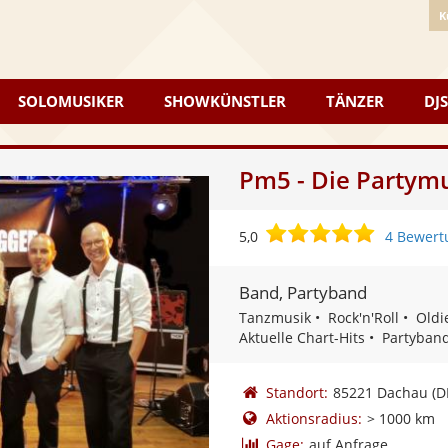
K
SOLOMUSIKER
SHOWKÜNSTLER
TÄNZER
DJS
Pm5 - Die Partym
5,0
5,0
4 Bewert
von
5
Band, Partyband
Sternen
Tanzmusik
Rock'n'Roll
Oldi
Aktuelle Chart-Hits
Partyban
Standort:
85221 Dachau
(D
Aktionsradius:
> 1000 km
Gage:
auf Anfrage