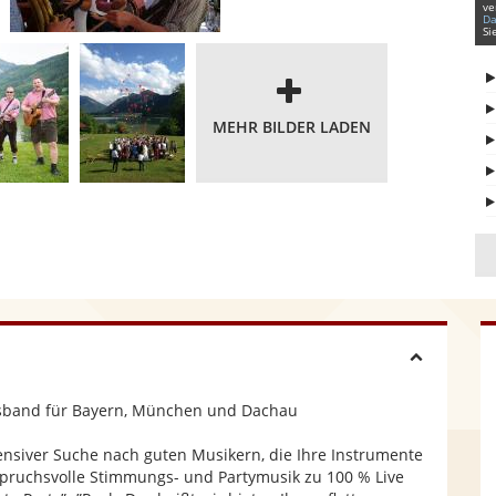
ve
Da
Si
MEHR BILDER LADEN
H
itsband für Bayern, München und Dachau
i
nsiver Suche nach guten Musikern, die Ihre Instrumente
spruchsvolle Stimmungs- und Partymusik zu 100 % Live
d