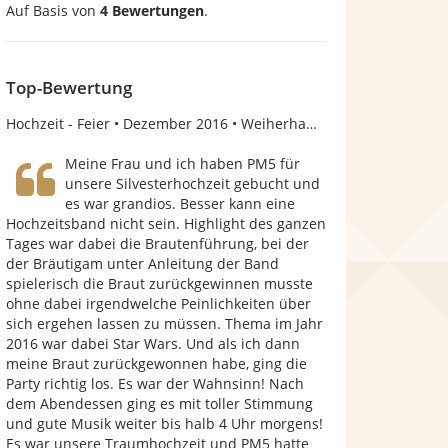
Auf Basis von
4 Bewertungen
.
Der Aufbau vor a Hochzeit
v
o
n
Top-Bewertung
5
Hochzeit - Feier
Dezember 2016
Weiherhammer
S
Meine Frau und ich haben PM5 für
t
unsere Silvesterhochzeit gebucht und
es war grandios. Besser kann eine
e
Hochzeitsband nicht sein. Highlight des ganzen
r
Tages war dabei die Brautenführung, bei der
der Bräutigam unter Anleitung der Band
n
spielerisch die Braut zurückgewinnen musste
e
ohne dabei irgendwelche Peinlichkeiten über
sich ergehen lassen zu müssen. Thema im Jahr
n
2016 war dabei Star Wars. Und als ich dann
meine Braut zurückgewonnen habe, ging die
Party richtig los. Es war der Wahnsinn! Nach
dem Abendessen ging es mit toller Stimmung
und gute Musik weiter bis halb 4 Uhr morgens!
Es war unsere Traumhochzeit und PM5 hatte