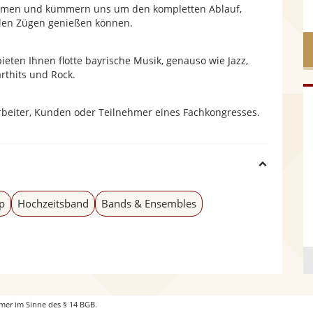
ahmen und kümmern uns um den kompletten Ablauf,
llen Zügen genießen können.
d
ieten Ihnen flotte bayrische Musik, genauso wie Jazz,
rthits und Rock.
e
arbeiter, Kunden oder Teilnehmer eines Fachkongresses.
H
i
p
Hochzeitsband
Bands & Ensembles
d
e
mer im Sinne des § 14 BGB.