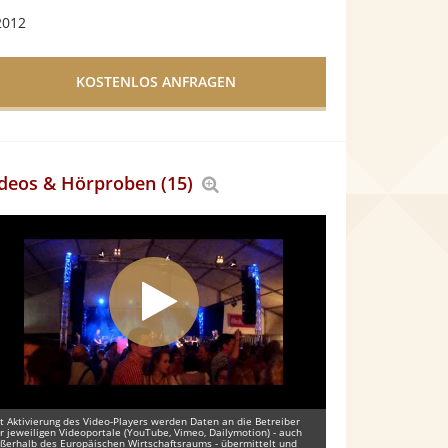
2012
deos & Hörproben (15)
Bereich
vergrößern
t Aktivierung des Video-Players werden Daten an die Betreiber
r jeweiligen Videoportale (YouTube, Vimeo, Dailymotion) - auch
ßerhalb des Europäischen Wirtschaftsraums - übermittelt und