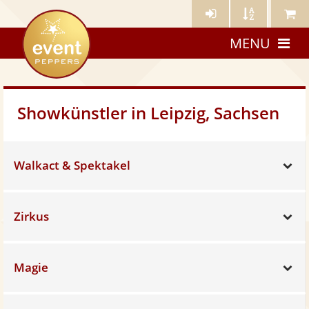
Künstler-
Künstler
Meine
eventpeppers
Login
A-
Künstle
MENU
Z
Showkünstler in Leipzig, Sachsen
Walkact & Spektakel
Sh
Zirkus
Sh
Magie
Sh