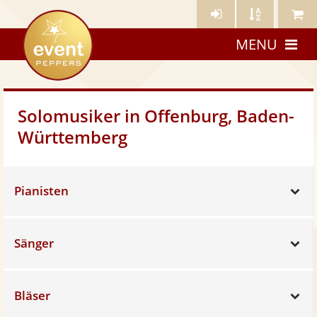
Künstler-
Künstler
Meine
eventpeppers
Login
A-
Künstle
MENU
Z
Solomusiker in Offenburg, Baden-
Württemberg
Pianisten
Sh
Sänger
Sh
Bläser
Sh