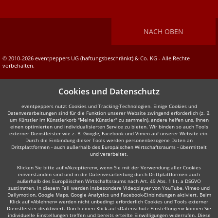
NACH OBEN
© 2010-2026 eventpeppers UG (haftungsbeschränkt) & Co. KG - Alle Rechte
vorbehalten.
Cookies und Datenschutz
eventpeppers nutzt Cookies und Tracking-Technologien. Einige Cookies und
Datenverarbeitungen sind für die Funktion unserer Website zwingend erforderlich (z. B.
um Künstler im Künstlerkorb "Meine Künstler" zu sammeln), andere helfen uns, Ihnen
einen optimierten und individualisierten Service zu bieten. Wir binden so auch Tools
externer Dienstleister wie z. B. Google, Facebook und Vimeo auf unserer Website ein.
Durch die Einbindung dieser Tools werden personenbezogene Daten an
Drittplattformen - auch außerhalb des Europäischen Wirtschaftsraums - übermittelt
und verarbeitet.
Klicken Sie bitte auf «Akzeptieren», wenn Sie mit der Verwendung aller Cookies
einverstanden sind und in die Datenverarbeitung durch Drittplattformen auch
außerhalb des Europäischen Wirtschaftsraums nach Art. 49 Abs. 1 lit. a DSGVO
zustimmen. In diesem Fall werden insbesondere Videoplayer von YouTube, Vimeo und
Dailymotion, Google Maps, Google Analytics und Facebook-Einbindungen aktiviert. Beim
Klick auf «Ablehnen» werden nicht unbedingt erforderlich Cookies und Tools externer
Dienstleister deaktiviert. Durch einen Klick auf «Datenschutz-Einstellungen» können Sie
individuelle Einstellungen treffen und bereits erteilte Einwilligungen widerrufen. Diese