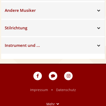
Andere Musiker
Sh
Stilrichtung
Sh
Instrument und ...
Sh
eventpeppers
Blog
eventpeppers
auf
auf
Facebook
Instagram
•
Impressum
Datenschutz
Show
Mehr