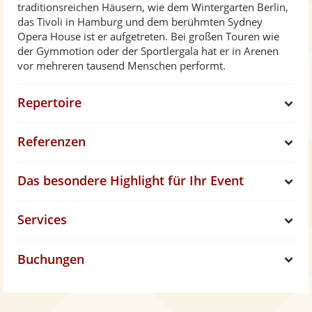
traditionsreichen Häusern, wie dem Wintergarten Berlin,
das Tivoli in Hamburg und dem berühmten Sydney
Opera House ist er aufgetreten. Bei großen Touren wie
der Gymmotion oder der Sportlergala hat er in Arenen
vor mehreren tausend Menschen performt.
Repertoire
S
Referenzen
h
S
Das besondere Highlight für Ihr Event
o
h
S
Services
w
o
h
S
w
Buchungen
o
h
S
w
o
h