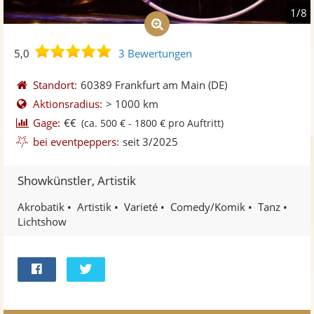
1/8
5,0
5,0
3 Bewertungen
von
5
Standort:
60389 Frankfurt am Main
(DE)
Sternen
Aktionsradius:
> 1000 km
Gage:
€€
(ca. 500 € - 1800 € pro Auftritt)
bei eventpeppers:
seit 3/2025
Showkünstler, Artistik
Akrobatik
Artistik
Varieté
Comedy/Komik
Tanz
Lichtshow
Bei
Twittern
Facebook