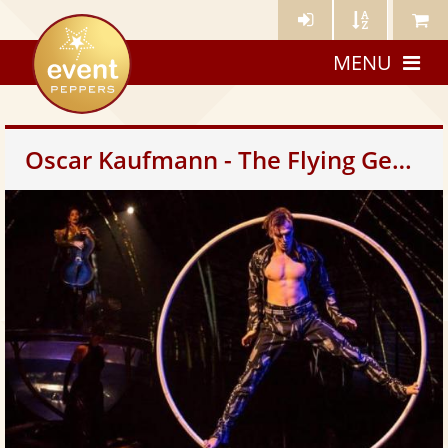
Künstler-
Künstler
Meine
eventpeppers
Login
A-
Künstle
MENU
Z
Oscar Kaufmann - The Flying Gentleman