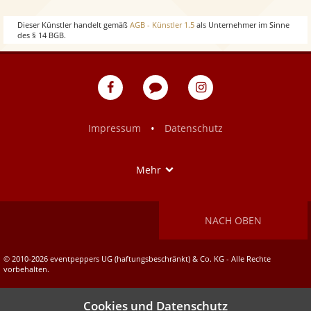
w
o
Dieser Künstler handelt gemäß
AGB - Künstler 1.5
als Unternehmer im Sinne
des § 14 BGB.
w
eventpeppers
Blog
eventpeppers
auf
auf
Facebook
Instagram
•
Impressum
Datenschutz
Show
Mehr
NACH OBEN
© 2010-2026 eventpeppers UG (haftungsbeschränkt) & Co. KG - Alle Rechte
vorbehalten.
Cookies und Datenschutz