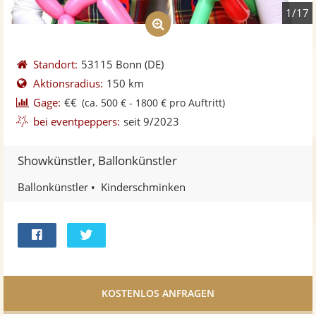
1/17
Standort:
53115 Bonn
(DE)
Aktionsradius:
150 km
Gage:
€€
(ca. 500 € - 1800 € pro Auftritt)
bei eventpeppers:
seit 9/2023
Showkünstler, Ballonkünstler
Ballonkünstler
Kinderschminken
Bei
Twittern
Facebook
teilen