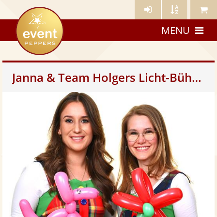
Künstler-
Künstler
Meine
eventpeppers
Login
A-
Künstle
MENU
Z
Janna & Team Holgers Licht-Bühne