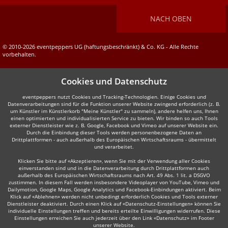
NACH OBEN
© 2010-2026 eventpeppers UG (haftungsbeschränkt) & Co. KG - Alle Rechte
vorbehalten.
Cookies und Datenschutz
eventpeppers nutzt Cookies und Tracking-Technologien. Einige Cookies und
Datenverarbeitungen sind für die Funktion unserer Website zwingend erforderlich (z. B.
um Künstler im Künstlerkorb "Meine Künstler" zu sammeln), andere helfen uns, Ihnen
einen optimierten und individualisierten Service zu bieten. Wir binden so auch Tools
externer Dienstleister wie z. B. Google, Facebook und Vimeo auf unserer Website ein.
Durch die Einbindung dieser Tools werden personenbezogene Daten an
Drittplattformen - auch außerhalb des Europäischen Wirtschaftsraums - übermittelt
und verarbeitet.
Klicken Sie bitte auf «Akzeptieren», wenn Sie mit der Verwendung aller Cookies
einverstanden sind und in die Datenverarbeitung durch Drittplattformen auch
außerhalb des Europäischen Wirtschaftsraums nach Art. 49 Abs. 1 lit. a DSGVO
zustimmen. In diesem Fall werden insbesondere Videoplayer von YouTube, Vimeo und
Dailymotion, Google Maps, Google Analytics und Facebook-Einbindungen aktiviert. Beim
Klick auf «Ablehnen» werden nicht unbedingt erforderlich Cookies und Tools externer
Dienstleister deaktiviert. Durch einen Klick auf «Datenschutz-Einstellungen» können Sie
individuelle Einstellungen treffen und bereits erteilte Einwilligungen widerrufen. Diese
Einstellungen erreichen Sie auch jederzeit über den Link «Datenschutz» im Footer
unserer Website.