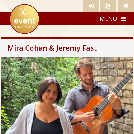
Künstler-
Künstler
Meine
eventpeppers
Login
A-
Künstle
MENU
Z
Mira Cohan & Jeremy Fast