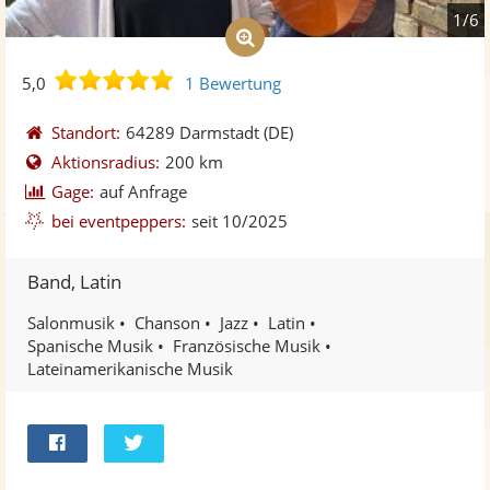
1/6
5,0
5,0
1 Bewertung
von
5
Standort:
64289 Darmstadt
(DE)
Sternen
Aktionsradius:
200 km
Gage:
auf Anfrage
bei eventpeppers:
seit 10/2025
Band, Latin
Salonmusik
Chanson
Jazz
Latin
Spanische Musik
Französische Musik
Lateinamerikanische Musik
Bei
Twittern