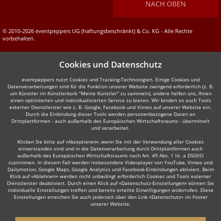
NACH OBEN
© 2010-2026 eventpeppers UG (haftungsbeschränkt) & Co. KG - Alle Rechte
vorbehalten.
Cookies und Datenschutz
eventpeppers nutzt Cookies und Tracking-Technologien. Einige Cookies und
Datenverarbeitungen sind für die Funktion unserer Website zwingend erforderlich (z. B.
um Künstler im Künstlerkorb "Meine Künstler" zu sammeln), andere helfen uns, Ihnen
einen optimierten und individualisierten Service zu bieten. Wir binden so auch Tools
externer Dienstleister wie z. B. Google, Facebook und Vimeo auf unserer Website ein.
Durch die Einbindung dieser Tools werden personenbezogene Daten an
Drittplattformen - auch außerhalb des Europäischen Wirtschaftsraums - übermittelt
und verarbeitet.
Klicken Sie bitte auf «Akzeptieren», wenn Sie mit der Verwendung aller Cookies
einverstanden sind und in die Datenverarbeitung durch Drittplattformen auch
außerhalb des Europäischen Wirtschaftsraums nach Art. 49 Abs. 1 lit. a DSGVO
zustimmen. In diesem Fall werden insbesondere Videoplayer von YouTube, Vimeo und
Dailymotion, Google Maps, Google Analytics und Facebook-Einbindungen aktiviert. Beim
Klick auf «Ablehnen» werden nicht unbedingt erforderlich Cookies und Tools externer
Dienstleister deaktiviert. Durch einen Klick auf «Datenschutz-Einstellungen» können Sie
individuelle Einstellungen treffen und bereits erteilte Einwilligungen widerrufen. Diese
Einstellungen erreichen Sie auch jederzeit über den Link «Datenschutz» im Footer
unserer Website.