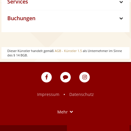
Services
h
S
Buchungen
o
h
S
w
o
h
w
o
Dieser Künstler handelt gemäß
AGB - Künstler 1.5
als Unternehmer im Sinne
des § 14 BGB.
w
eventpeppers
Blog
eventpeppers
auf
auf
Facebook
Instagram
•
Impressum
Datenschutz
Show
Mehr