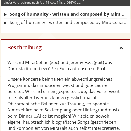
dieser Verarbeitung nach Art. 49 Abs. 1 lit. a DSGVO zu.
Song of humanity - written and composed by Mira Cohan, guitar Jeremy Fast
Song of humanity - written and composed by Mira Cohan, guitar Jeremy Fast
Beschreibung
H
Wir sind Mira Cohan (voc) und Jeremy Fast (guit) aus
i
Darmstadt und begrüßen Euch auf unserem Profil!
Unsere Konzerte beinhalten ein abwechlungsreiches
d
Programm, das Emotionen weckt und gute Laune
bereitet. Wir sind ein eingespieltes Duo, das Eurer Event
e
mit stilvoller Livemusik unvergesslich macht.
Ob romantische Balladen zur Trauung, entspannte
Atmosphäre beim Sektempfang oder Hintergrundmusik
beim Dinner....Alles ist möglich! Wir spielen sowohl
eigene, hauptsächlich biografische Songs (geschrieben
und komponiert von Mira) als auch selbst interpretierte,