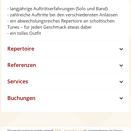
- langjährige Auftrittserfahrungen (Solo und Band)
- zahlreiche Auftritte bei den verschiedensten Anlässen
- ein abwechslungsreiches Repertoire an schottischen
Tunes – für jeden Geschmack etwas dabei
- ein tolles Outfit
Repertoire
S
Referenzen
h
S
Services
o
h
S
w
Buchungen
o
h
S
w
o
h
w
o
Dieser Künstler handelt gemäß
AGB - Künstler 1.5
als Unternehmer im Sinne