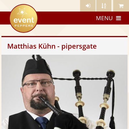
Künstler-
Künstler
Meine
eventpeppers
Login
A-
Künstle
MENU
Z
Matthias Kühn - pipersgate