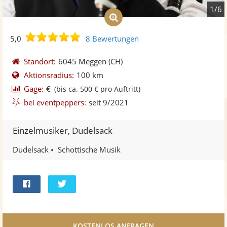
1/6
5,0
5,0
8 Bewertungen
von
5
Standort:
6045 Meggen
(CH)
Sternen
Aktionsradius:
100 km
Gage:
€
(bis ca. 500 € pro Auftritt)
bei eventpeppers:
seit 9/2021
Einzelmusiker, Dudelsack
Dudelsack
Schottische Musik
Bei
Twittern
Facebook
teilen