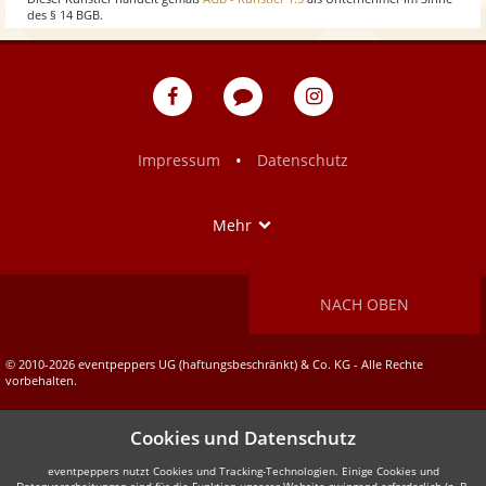
des § 14 BGB.
w
eventpeppers
Blog
eventpeppers
auf
auf
Facebook
Instagram
•
Impressum
Datenschutz
Show
Mehr
NACH OBEN
© 2010-2026 eventpeppers UG (haftungsbeschränkt) & Co. KG - Alle Rechte
vorbehalten.
Cookies und Datenschutz
eventpeppers nutzt Cookies und Tracking-Technologien. Einige Cookies und