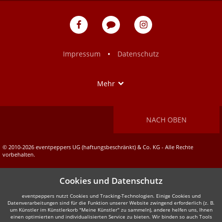
w
eventpeppers
Blog
eventpeppers
auf
auf
Facebook
Instagram
•
Impressum
Datenschutz
Show
Mehr
NACH OBEN
© 2010-2026 eventpeppers UG (haftungsbeschränkt) & Co. KG - Alle Rechte
vorbehalten.
Cookies und Datenschutz
eventpeppers nutzt Cookies und Tracking-Technologien. Einige Cookies und
Datenverarbeitungen sind für die Funktion unserer Website zwingend erforderlich (z. B.
um Künstler im Künstlerkorb "Meine Künstler" zu sammeln), andere helfen uns, Ihnen
einen optimierten und individualisierten Service zu bieten. Wir binden so auch Tools