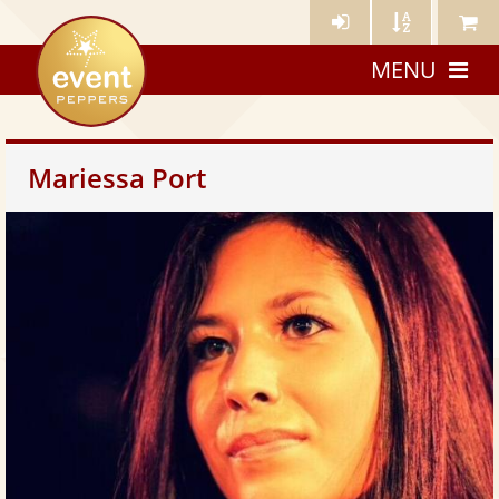
Künstler-
Künstler
Meine
eventpeppers
Login
A-
Künstle
MENU
Z
Mariessa Port