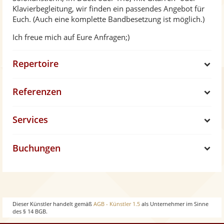
Klavierbegleitung, wir finden ein passendes Angebot für
Euch. (Auch eine komplette Bandbesetzung ist möglich.)
Ich freue mich auf Eure Anfragen;)
Repertoire
S
Referenzen
h
S
Services
o
h
S
w
Buchungen
o
h
S
w
o
h
w
o
Dieser Künstler handelt gemäß
AGB - Künstler 1.5
als Unternehmer im Sinne
des § 14 BGB.