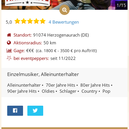
1/15
5,0
5,0
4 Bewertungen
von
5
Standort:
91074 Herzogenaurach
(DE)
Sternen
Aktionsradius:
50 km
Gage:
€€€
(ca. 1800 € - 3500 € pro Auftritt)
bei eventpeppers:
seit 11/2022
Einzelmusiker, Alleinunterhalter
Alleinunterhalter
70er Jahre Hits
80er Jahre Hits
90er Jahre Hits
Oldies
Schlager
Country
Pop
Bei
Twittern
Facebook