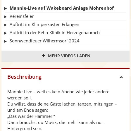
Mannie-Live auf Wakeboard Anlage Mohrenhof
Vereinsfeier
Auftritt im Klimperkasten Erlangen
Auftritt in der Reha-Klinik in Herzogenaurach
Sonnwendfeuer Wilhermsorf 2024
Kerwa Umzug Obermichelbach (Mottowagen Country) 2024
MEHR VIDEOS LADEN
Kneipenfasching 2024
Mannie-Live in Thailand
Wohnheimfest Studentenparty
Beschreibung
H
"Dreams are Ten a Penny" auf dem Altstadtfest Herzogenaurach
"Fliegerlied" beim Campingplatz im Dschillie Island mit Gastsängerin "Sunny"
Mannie-Live – weil es kein Abend wie jeder andere
i
werden soll.
Hochzeitsparty: "Im Wagen vor mir" zusammen mit der Braut
Du willst, dass deine Gäste lachen, tanzen, mitsingen –
d
und am Ende sagen:
„Das war der Hammer!“
Dann brauchst du Musik, die mehr kann als nur
e
Hintergrund sein.