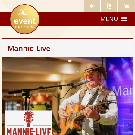
Künstler-
Künstler
Meine
eventpeppers
Login
A-
Künstle
MENU
Z
Mannie-Live