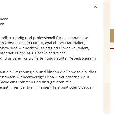
H
shows
i
ows
d
o selbstständig und professionell für alle Shows und
em künstlerischen Output, egal ob bei Materialien,
Show sind wir hochfokussiert und führen routiniert,
e
inter der Bühne aus. Unsere berufliche
rund unserer kontrollierten und geübten Arbeitsweise in
 auf die Umgebung ein und binden die Show so ein, dass
ür bringen wir hochwertige Licht- & Soundtechnik auf
sfläche einzurahmen und abzugrenzen mit.
e mit Ihnen per Mail, in einem Telefonat oder Videocall