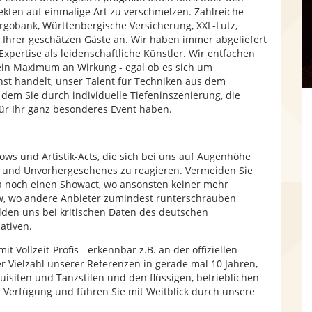
ffekten auf einmalige Art zu verschmelzen. Zahlreiche
rgobank, Württenbergische Versicherung, XXL-Lutz,
e
 Ihrer geschätzen Gäste an. Wir haben immer abgeliefert
pertise als leidenschaftliche Künstler. Wir entfachen
 ein Maximum an Wirkung - egal ob es sich um
nst handelt, unser Talent für Techniken aus dem
em Sie durch individuelle Tiefeninszenierung, die
ür Ihr ganz besonderes Event haben.
ows und Artistik-Acts, die sich bei uns auf Augenhöhe
er und Unvorhergesehenes zu reagieren. Vermeiden Sie
 noch einen Showact, wo ansonsten keiner mehr
w, wo andere Anbieter zumindest runterschrauben
den uns bei kritischen Daten des deutschen
ativen.
t Vollzeit-Profis - erkennbar z.B. an der offiziellen
 Vielzahl unserer Referenzen in gerade mal 10 Jahren,
isiten und Tanzstilen und den flüssigen, betrieblichen
ur Verfügung und führen Sie mit Weitblick durch unsere