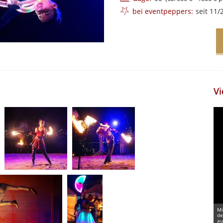
bei eventpeppers:
seit 11/
Vi
Mi
de
au