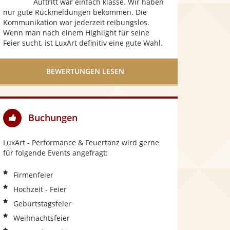
Auftritt war einfach klasse. Wir haben
e
nur gute Rückmeldungen bekommen. Die
r
Kommunikation war jederzeit reibungslos.
Wenn man nach einem Highlight für seine
n
Feier sucht, ist LuxArt definitiv eine gute Wahl.
e
n
BEWERTUNGEN LESEN
Buchungen
LuxArt - Performance & Feuertanz wird gerne
für folgende Events angefragt:
Firmenfeier
Hochzeit - Feier
Geburtstagsfeier
Weihnachtsfeier