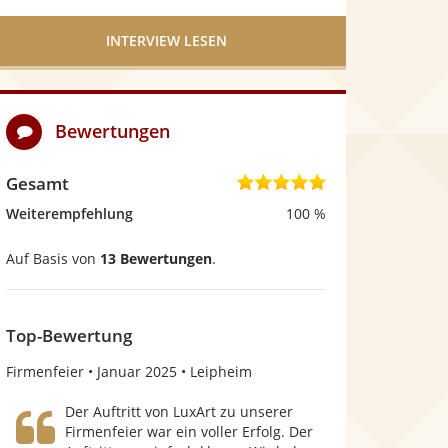
INTERVIEW LESEN
Bewertungen
Gesamt
5
,
Weiterempfehlung
100 %
0
Auf Basis von
13 Bewertungen
.
v
o
n
Top-Bewertung
5
Firmenfeier
Januar 2025
Leipheim
S
Der Auftritt von LuxArt zu unserer
t
Firmenfeier war ein voller Erfolg. Der