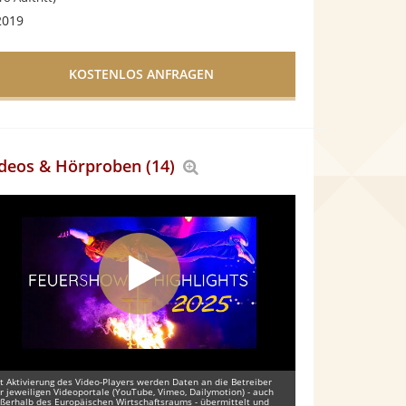
2019
deos & Hörproben (14)
Bereich
vergrößern
t Aktivierung des Video-Players werden Daten an die Betreiber
r jeweiligen Videoportale (YouTube, Vimeo, Dailymotion) - auch
ßerhalb des Europäischen Wirtschaftsraums - übermittelt und