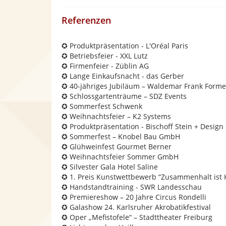
Referenzen
✪ Produktpräsentation - L'Oréal Paris
✪ Betriebsfeier - XXL Lutz
✪ Firmenfeier - Züblin AG
✪ Lange Einkaufsnacht - das Gerber
✪ 40-jähriges Jubiläum – Waldemar Frank For
✪ Schlossgartenträume – SDZ Events
✪ Sommerfest Schwenk
✪ Weihnachtsfeier – K2 Systems
✪ Produktpräsentation - Bischoff Stein + Design
✪ Sommerfest – Knobel Bau GmbH
✪ Glühweinfest Gourmet Berner
✪ Weihnachtsfeier Sommer GmbH
✪ Silvester Gala Hotel Saline
✪ 1. Preis Kunstwettbewerb “Zusammenhalt ist
✪ Handstandtraining - SWR Landesschau
✪ Premiereshow – 20 Jahre Circus Rondelli
✪ Galashow 24. Karlsruher Akrobatikfestival
✪ Oper „Mefistofele“ – Stadttheater Freiburg