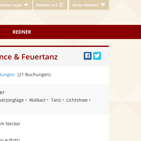
ünstler-Login
Künstler A-Z
Meine Künstler
REDNER
nce & Feuertanz
Bei
Twittern
Facebook
tungen
(21 Buchungen)
teilen
er
uerjonglage
Walkact
Tanz
Lichtshow
am Neckar
ro Auftritt)