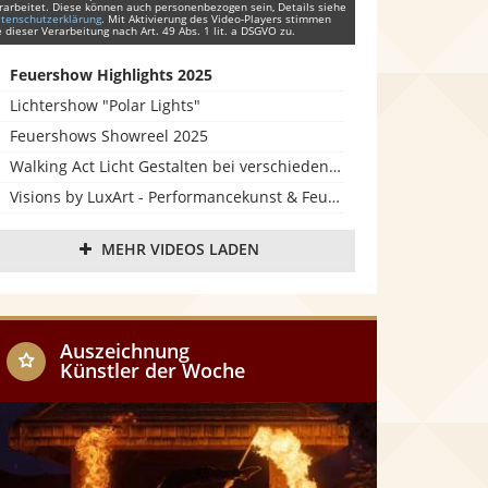
rarbeitet. Diese können auch personenbezogen sein, Details siehe
tenschutzerklärung
. Mit Aktivierung des Video-Players stimmen
e dieser Verarbeitung nach Art. 49 Abs. 1 lit. a DSGVO zu.
Feuershow Highlights 2025
Lichtershow "Polar Lights"
Feuershows Showreel 2025
Walking Act Licht Gestalten bei verschiedenen Events
Visions by LuxArt - Performancekunst & Feuertanz Teaser
Lichtershow Teaser 2025
MEHR VIDEOS LADEN
Showreel LuxArt Performancekunst 2024
Reflect by LuxArt - Performancekunst & Feuertanz Teaser
Showreel LuxArt Performancekunst 2023
Auszeichnung
Showreel Lichtershow 2023
Künstler der Woche
Showreel Feuershow 2022-23
Showreel LuxArt Performancekunst 2022
Feuershow Impressionen: "Feuer & Wein"
"Reconnect" - Preisgekröntes Videokunstwerk (1. Platz)