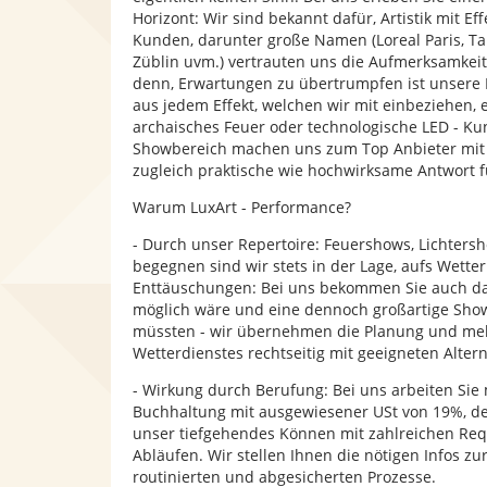
Horizont: Wir sind bekannt dafür, Artistik mit E
Kunden, darunter große Namen (Loreal Paris, Ta
Züblin uvm.) vertrauten uns die Aufmerksamkeit
denn, Erwartungen zu übertrumpfen ist unsere Ex
aus jedem Effekt, welchen wir mit einbeziehen,
archaisches Feuer oder technologische LED - Ku
Showbereich machen uns zum Top Anbieter mit d
zugleich praktische wie hochwirksame Antwort f
Warum LuxArt - Performance?
- Durch unser Repertoire: Feuershows, Lichtersh
begegnen sind wir stets in der Lage, aufs Wett
Enttäuschungen: Bei uns bekommen Sie auch da
möglich wäre und eine dennoch großartige Sho
müssten - wir übernehmen die Planung und mel
Wetterdienstes rechtseitig mit geeigneten Altern
- Wirkung durch Berufung: Bei uns arbeiten Sie mi
Buchhaltung mit ausgewiesener USt von 19%, der
unser tiefgehendes Können mit zahlreichen Requ
Abläufen. Wir stellen Ihnen die nötigen Infos z
routinierten und abgesicherten Prozesse.