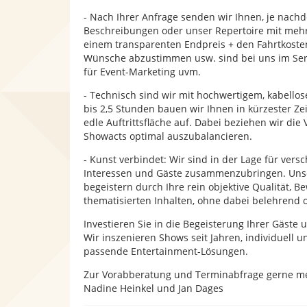
- Nach Ihrer Anfrage senden wir Ihnen, je nac
Beschreibungen oder unser Repertoire mit mehr
einem transparenten Endpreis + den Fahrtkosten
Wünsche abzustimmen usw. sind bei uns im Serv
für Event-Marketing uvm.
- Technisch sind wir mit hochwertigem, kabellose
bis 2,5 Stunden bauen wir Ihnen in kürzester 
edle Auftrittsfläche auf. Dabei beziehen wir die
Showacts optimal auszubalancieren.
- Kunst verbindet: Wir sind in der Lage für ver
Interessen und Gäste zusammenzubringen. Unse
begeistern durch Ihre rein objektive Qualität, B
thematisierten Inhalten, ohne dabei belehrend od
Investieren Sie in die Begeisterung Ihrer Gäste u
Wir inszenieren Shows seit Jahren, individuell 
passende Entertainment-Lösungen.
Zur Vorabberatung und Terminabfrage gerne mel
Nadine Heinkel und Jan Dages