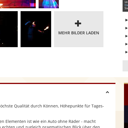
ve
Da
Si
MEHR BILDER LADEN
H
 Höchste Qualität durch Können, Höhepunkte für Tages-
i
n Elementen ist wie ein Auto ohne Räder - macht
d
en echten und zugleich pragmatischen Blick über den