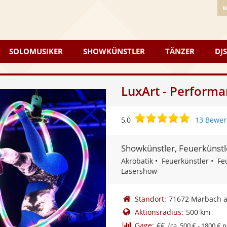
K
SOLOMUSIKER
SHOWKÜNSTLER
TÄNZER
DJS
LuxArt - Performa
5,0
5,0
13 Bewer
von
5
Showkünstler, Feuerkünstl
Sternen
Akrobatik
Feuerkünstler
Fe
Lasershow
Standort:
71672 Marbach 
Aktionsradius:
500 km
Gage:
€€
(ca. 500 € - 1800 € p