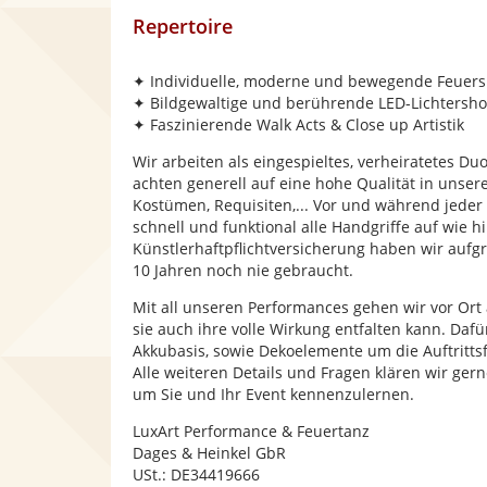
Repertoire
✦ Individuelle, moderne und bewegende Feuer
✦ Bildgewaltige und berührende LED-Lichtersh
✦ Faszinierende Walk Acts & Close up Artistik
Wir arbeiten als eingespieltes, verheiratetes Du
achten generell auf eine hohe Qualität in unser
Kostümen, Requisiten,... Vor und während jeder 
schnell und funktional alle Handgriffe auf wie h
Künstlerhaftpflichtversicherung haben wir aufg
10 Jahren noch nie gebraucht.
Mit all unseren Performances gehen wir vor Ort
sie auch ihre volle Wirkung entfalten kann. Daf
Akkubasis, sowie Dekoelemente um die Auftritt
Alle weiteren Details und Fragen klären wir gern
um Sie und Ihr Event kennenzulernen.
LuxArt Performance & Feuertanz
Dages & Heinkel GbR
USt.: DE34419666