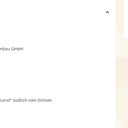
H
i
d
menbau GmbH
e
 Kunst" Südlich vom Ochsen