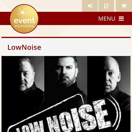
Künstler-
Künstler
Meine
eventpeppers
Login
A-
Künstle
MENU
Z
LowNoise