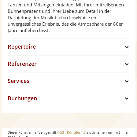
Tanzen und Mitsingen einladen. Mit ihrer mitreißenden
Bühnenpräsenz und ihrer Liebe zum Detail in der
Darbietung der Musik bieten LowNoise ein
unvergessliches Erlebnis, das die Atmosphäre der 80er
Jahre aufleben lässt.
Repertoire
S
Referenzen
h
S
Services
o
h
S
w
Buchungen
o
h
S
w
o
h
w
o
Dieser Künstler handelt gemäß
AGB - Künstler 1.5
als Unternehmer im Sinne
des § 14 BGB.