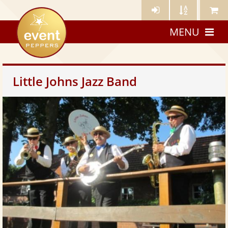
Künstler-
Künstler
Meine
eventpeppers
Login
A-
Künstle
MENU
Z
Little Johns Jazz Band