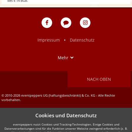
des § 14 BGB.
w
eventpeppers
Blog
eventpeppers
auf
auf
Facebook
Instagram
•
Impressum
Datenschutz
Show
Mehr
NACH OBEN
© 2010-2026 eventpeppers UG (haftungsbeschränkt) & Co. KG - Alle Rechte
vorbehalten.
Cookies und Datenschutz
eventpeppers nutzt Cookies und Tracking-Technologien. Einige Cookies und
Datenverarbeitungen sind für die Funktion unserer Website zwingend erforderlich (z. B.