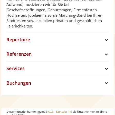
Aufwand) musizieren wir für Sie bei
Geschäftseröffnungen, Geburtstagen, Firmenfesten,
Hochzeiten, Jubiläen, also als Marching-Band bei Ihren
Stadtfesten sowie zu allen privaten und geschäftlichen
Feierlichkeiten.
Repertoire
S
Referenzen
h
S
Services
o
h
S
w
Buchungen
o
h
S
w
o
h
w
o
Dieser Künstler handelt gemäß
AGB - Künstler 1.5
als Unternehmer im Sinne