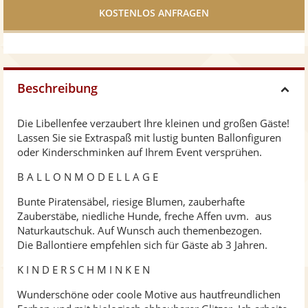
teilen
Beschreibung
H
Die Libellenfee verzaubert Ihre kleinen und großen Gäste!
i
Lassen Sie sie Extraspaß mit lustig bunten Ballonfiguren
oder Kinderschminken auf Ihrem Event versprühen.
d
B A L L O N M O D E L L A G E
Bunte Piratensäbel, riesige Blumen, zauberhafte
e
Zauberstäbe, niedliche Hunde, freche Affen uvm. aus
Naturkautschuk. Auf Wunsch auch themenbezogen.
Die Ballontiere empfehlen sich für Gäste ab 3 Jahren.
K I N D E R S C H M I N K E N
Wunderschöne oder coole Motive aus hautfreundlichen