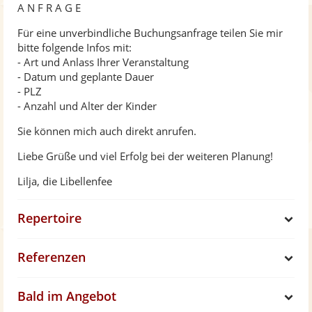
A N F R A G E
Für eine unverbindliche Buchungsanfrage teilen Sie mir
bitte folgende Infos mit:
- Art und Anlass Ihrer Veranstaltung
- Datum und geplante Dauer
- PLZ
- Anzahl und Alter der Kinder
Sie können mich auch direkt anrufen.
Liebe Grüße und viel Erfolg bei der weiteren Planung!
Lilja, die Libellenfee
Repertoire
S
Referenzen
h
S
Bald im Angebot
o
h
S