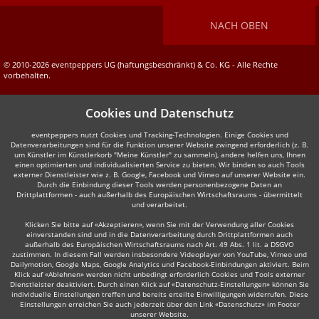
NACH OBEN
© 2010-2026 eventpeppers UG (haftungsbeschränkt) & Co. KG - Alle Rechte
vorbehalten.
Cookies und Datenschutz
eventpeppers nutzt Cookies und Tracking-Technologien. Einige Cookies und
Datenverarbeitungen sind für die Funktion unserer Website zwingend erforderlich (z. B.
um Künstler im Künstlerkorb "Meine Künstler" zu sammeln), andere helfen uns, Ihnen
einen optimierten und individualisierten Service zu bieten. Wir binden so auch Tools
externer Dienstleister wie z. B. Google, Facebook und Vimeo auf unserer Website ein.
Durch die Einbindung dieser Tools werden personenbezogene Daten an
Drittplattformen - auch außerhalb des Europäischen Wirtschaftsraums - übermittelt
und verarbeitet.
Klicken Sie bitte auf «Akzeptieren», wenn Sie mit der Verwendung aller Cookies
einverstanden sind und in die Datenverarbeitung durch Drittplattformen auch
außerhalb des Europäischen Wirtschaftsraums nach Art. 49 Abs. 1 lit. a DSGVO
zustimmen. In diesem Fall werden insbesondere Videoplayer von YouTube, Vimeo und
Dailymotion, Google Maps, Google Analytics und Facebook-Einbindungen aktiviert. Beim
Klick auf «Ablehnen» werden nicht unbedingt erforderlich Cookies und Tools externer
Dienstleister deaktiviert. Durch einen Klick auf «Datenschutz-Einstellungen» können Sie
individuelle Einstellungen treffen und bereits erteilte Einwilligungen widerrufen. Diese
Einstellungen erreichen Sie auch jederzeit über den Link «Datenschutz» im Footer
unserer Website.