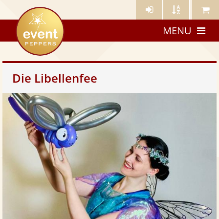
Künstler-
Künstler
Meine
eventpeppers
Login
A-
Künstle
MENU
Z
Die Libellenfee