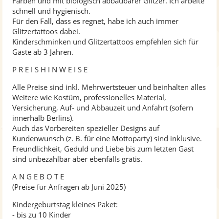
Farben und mit biologisch abbaubarer Glitzer. Ich arbeite
schnell und hygienisch.
Für den Fall, dass es regnet, habe ich auch immer
Glitzertattoos dabei.
Kinderschminken und Glitzertattoos empfehlen sich für
Gäste ab 3 Jahren.
P R E I S H I N W E I S E
Alle Preise sind inkl. Mehrwertsteuer und beinhalten alles
Weitere wie Kostüm, professionelles Material,
Versicherung, Auf- und Abbauzeit und Anfahrt (sofern
innerhalb Berlins).
Auch das Vorbereiten spezieller Designs auf
Kundenwunsch (z. B. für eine Mottoparty) sind inklusive.
Freundlichkeit, Geduld und Liebe bis zum letzten Gast
sind unbezahlbar aber ebenfalls gratis.
A N G E B O T E
(Preise für Anfragen ab Juni 2025)
Kindergeburtstag kleines Paket:
- bis zu 10 Kinder