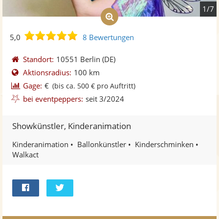
1/7
5,0
5,0
8 Bewertungen
von
5
Standort:
10551 Berlin
(DE)
Sternen
Aktionsradius:
100 km
Gage:
€
(bis ca. 500 € pro Auftritt)
bei eventpeppers:
seit 3/2024
Showkünstler, Kinderanimation
Kinderanimation
Ballonkünstler
Kinderschminken
Walkact
Bei
Twittern
Facebook