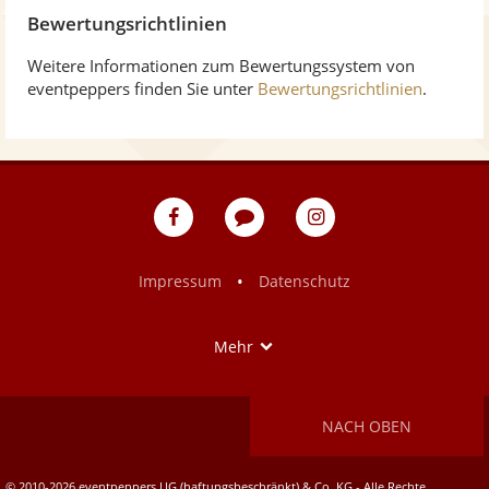
Bewertungsrichtlinien
Weitere Informationen zum Bewertungssystem von
eventpeppers finden Sie unter
Bewertungsrichtlinien
.
eventpeppers
Blog
eventpeppers
auf
auf
Facebook
Instagram
•
Impressum
Datenschutz
Show
Mehr
NACH OBEN
© 2010-2026 eventpeppers UG (haftungsbeschränkt) & Co. KG - Alle Rechte