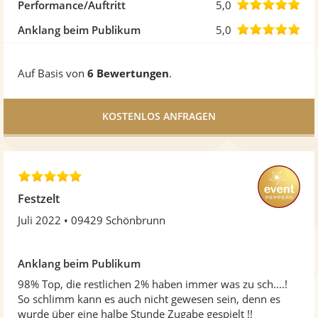
5
von
5,0
Performance/Auftritt
5,0
Ste
5
von
5,0
Anklang beim Publikum
5,0
Ste
5
von
Auf Basis von
6 Bewertungen
.
Ste
5
Ste
5
,
Festzelt
0
Juli 2022
09429 Schönbrunn
v
o
n
Anklang beim Publikum
5
S
98% Top, die restlichen 2% haben immer was zu sch....!
t
So schlimm kann es auch nicht gewesen sein, denn es
e
wurde über eine halbe Stunde Zugabe gespielt !!