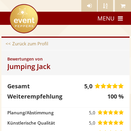
Künstler-
Künstler
Meine
eventpeppers
Login
A-
Künstle
MENU
Z
Zurück zum Profil
Bewertungen von
Jumping Jack
5,
Gesamt
5,0
vo
Weiterempfehlung
100 %
5
5,0
Planung/Abstimmung
5,0
St
von
5,0
Künstlerische Qualität
5,0