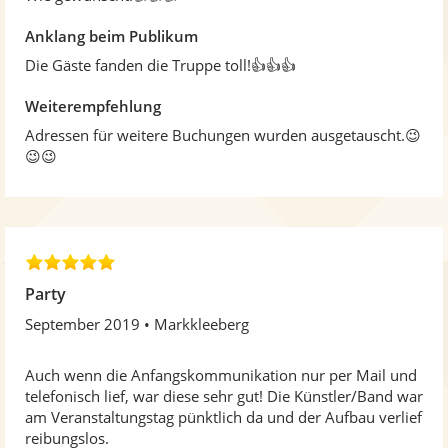
Anklang beim Publikum
Die Gäste fanden die Truppe toll!👍👍👍
Weiterempfehlung
Adressen für weitere Buchungen wurden ausgetauscht.😉
😉😉
5
,
Party
0
September 2019
Markkleeberg
v
o
n
Auch wenn die Anfangskommunikation nur per Mail und
5
telefonisch lief, war diese sehr gut! Die Künstler/Band war
S
am Veranstaltungstag pünktlich da und der Aufbau verlief
t
reibungslos.