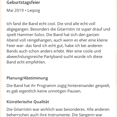
Geburtstagsfeier
0
Mai 2019
Leipzig
v
o
n
Ich fand die Band echt cool. Die sind alle echt voll
5
abgegangen. Besonders die Gitarristin ist super drauf und
S
spielt Hammer-Solos. Die Band hat sich den ganzen
t
Abend voll reingehangen, auch wenn es eher eine kleine
e
Feier war- das fand ich echt gut, habe ich bei anderen
r
Bands auch schon anders erlebt. Wer eine coole und
n
abwechslungsreiche Partyband sucht würde ich diese
e
Band echt empfehlen.
n
Planung/Abstimmung
Die Band hat ihr Programm zügig hintereinander gespielt,
es gab eigentlich keine unnötigen Pausen.
Künstlerische Qualität
Die Gitarristin war wirklich was besonderes. Alle anderen
beherrschen auch ihre Instrumente. Die Sängerin war