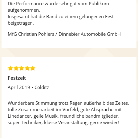
e
Die Performance wurde sehr gut vom Publikum
r
aufgenommen.
n
Insgesamt hat die Band zu einem gelungenen Fest
e
beigetragen.
n
MfG Christian Pohlers / Dinnebier Automobile GmbH
5
,
Festzelt
0
April 2019
Colditz
v
o
n
Wunderbare Stimmung trotz Regen außerhalb des Zeltes,
5
tolle Zusammenarbeit im Vorfeld, gute Absprache mit
S
Linedancer, geile Musik, freundliche bandmitglieder,
t
super Techniker, klasse Veranstaltung, gerne wieder!
e
r