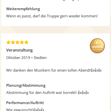
r
n
Weiterempfehlung
e
Wenn es passt, darf die Truppe gern wieder kommen!
n
5
,
Veranstaltung
0
Oktober 2019
Stedten
v
o
n
Wir danken den Musikern für einen tollen Abend!👍👍👍
5
S
t
Planung/Abstimmung
e
Abstimmung für den Auftritt war korrekt! 👍👍👍
r
n
Performance/Auftritt
e
Wie gewünscht!👍👍👍
n