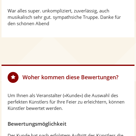
o
n
War alles super. unkompliziert, zuverlässig, auch
5
musikalisch sehr gut. sympathsiche Truppe. Danke für
S
den schönen Abend
t
e
r
n
e
n
Woher kommen diese Bewertungen?
Um Ihnen als Veranstalter («Kunde») die Auswahl des
perfekten Künstlers für Ihre Feier zu erleichtern, können
Künstler bewertet werden.
Bewertungsmöglichkeit
Der Kunde hat nach erfolgtem Auftritt des Künstlers die